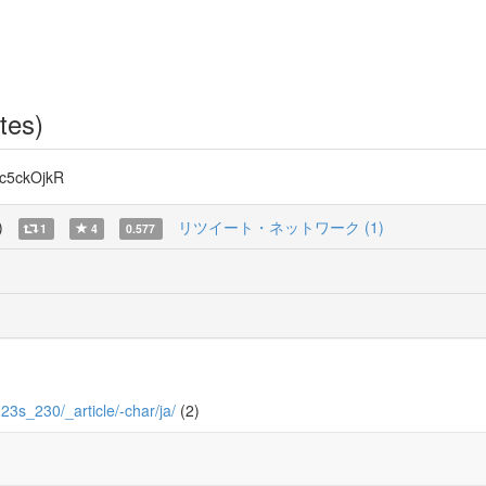
tes)
5ckOjkR
)
リツイート・ネットワーク (1)
1
4
0.577
023s_230/_article/-char/ja/
(2)