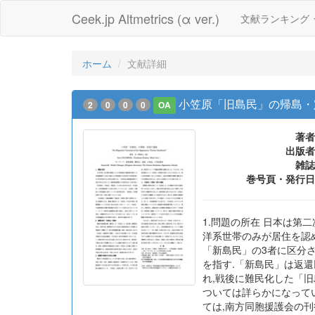
Ceek.jp Altmetrics (α ver.)
文献ランキング
ホーム
文献詳細
小笠原「旧島民」の帰島・
2
0
0
0
OA
著者
出版者
雑誌
巻号頁・発行日
1.問題の所在 日本は第
洋系世帯のみが居住を認
「新島民」の3者に区分
を指す.「新島民」は返
れ,戦後に難民化した「旧
ついては詳らかになって
ては,南方同胞援護会の刊