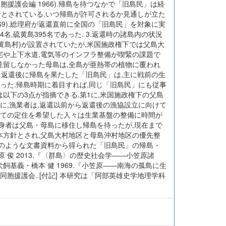
胞援護会編 1966).帰島を待つなかで「旧島民」は経
者とされている.いつ帰島が許可されるか見通しが立た
69).総理府が返還直前に全国の「旧島民」を対象に実
4名,硫黄島395名であった. 3.返還時の諸島内の状況
 硫黄島村)が設置されていたが,米国施政権下では父島大
宅や上下水道,電気等のインフラ整備が喫緊の課題で
駐留しなかった母島は,全島が亜熱帯の植物に覆われ
程 返還後に帰島を果たした「旧島民」は,主に戦前の生
った.帰島時期に着目すれば,同じ「旧島民」にも従事
以下の3点が指摘できる.第1に,米国施政権下の父島
に,漁業者は,返還以前から返還後の漁協設立に向けて
しての定住を希望した人々は生業基盤の整備に時間が
出身者は父島・母島に移住し帰島を待ったが,現在まで
本方針とされ,父島大村地区と母島沖村地区の優先整
上のような文書資料から得られた「旧島民」の帰島・
 俊 2013.『〈群島〉の歴史社会学――小笠原諸
犬飼基義・橋本 健 1969.『小笠原――南海の孤島に生
同胞援護会. [付記] 本研究は「阿部英雄史学地理学科