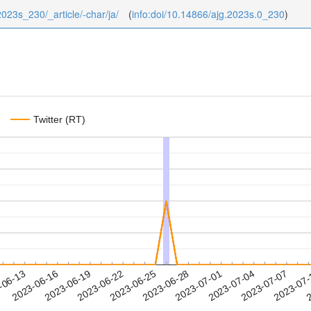
/2023s_230/_article/-char/ja/
(
info:doi/10.14866/ajg.2023s.0_230
)
Twitter (RT)
2023-07-04
2023-07-07
2023-07
-06-13
2
2023-06-16
2023-06-19
2023-06-22
2023-06-25
2023-06-28
2023-07-01