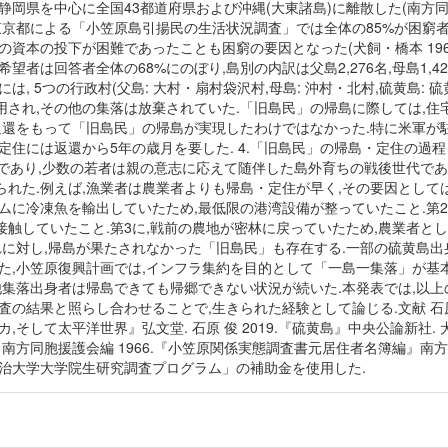
,静岡県を中心に全国43都道府県および沖縄(大東諸島)に離散した(南方同
の東京都による「小笠原島引揚民の生活状況調査」では全体の85%が困窮
の資本の投下が困難であったことも困窮の要因となった(犬飼・橋本 19
望者は回答者全体の68%にのぼり,島別の内訳は父島2,276名,母島1,42
は, 5つの行政村(父島: 大村・扇村袋沢村,母島: 沖村・北村,硫黄島:
用され,その他の集落は放棄されていた.「旧島民」の帰島に際しては,住
原返還をもって「旧島民」の帰島が実現したわけではなかった.特に米軍が
定住には返還から5年の歳月を要した. 4.「旧島民」の帰島・定住の過
上であり,少数の若者は親の意志に応えて随伴した島外育ちの戦後世代であ
れた.例えば,漁業者は農業者よりも帰島・定住が早く,その要因としては
ムに冷凍魚を輸出していたため,最低限の港湾設備が整っていたこと.第2
接触していたこと.第3に,戦前の農地が密林に戻っていたため,農業者と
れに対し,帰島が果たされなかった「旧島民」も存在する.一部の硫黄島
また,小笠原復興計画では,インフラ集約を目的として「一島一集落」が基
,他集落出身者は帰島できても帰郷できない状況が続いた.本発表では,以
査の結果と照らし合わせることで,生きられた経験として論じる.文献 石原
,そして太平洋世界』弘文堂. 石原 俊 2019.『硫黄島』中央公論新社. 
 南方同胞援護会編 1966.『小笠原関係実態調査書元居住者名簿編』南方
明治大学大学院生研究調査プログラム」の補助金を使用した.