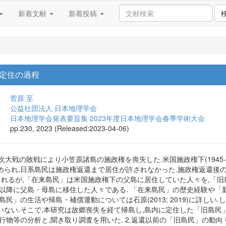
新着文献
新着投稿
定住の過程
菅原 至
公益社団法人 日本地理学会
日本地理学会発表要旨集 2023年度日本地理学会春季学術大会
pp.230, 2023 (Released:2023-04-06)
二次大戦の敗戦により小笠原諸島の施政権を喪失した.米国施政権下(1945
められ,日系島民は施政権返還まで居住が許されなかった.施政権返還後
されるが,「在来島民」は米国施政権下の父島に居住していた人々を,「
還以降に父島・母島に移住した人々である. 「在来島民」の歴史経験や
島民」の生活や帰島・補償運動については石原(2013; 2019)に詳し
いない.そこで,本研究は故郷喪失を経て帰島し,島内に定住した「旧島民
行物等の分析と,聞き取り調査を用いた. 2.返還以前の「旧島民」の動向