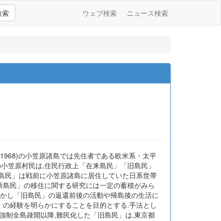
検索
ウェブ検索
ニュース検索
-1968)の小笠原諸島では先住者である欧米系・太平
の小笠原村民は,住民行政上「在来島民」「旧島民」
旧島民」は戦前に小笠原諸島に居住していた日系世帯
「新島民」の移住に関する研究には一定の蓄積がみら
い.しかし「旧島民」の返還前後の活動や帰島後の生活に
」の経験を明らかにすることを目的とする.手法とし
 強制全島疎開以降,難民化した「旧島民」は,東京都