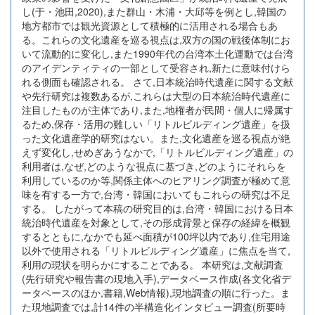
し(于・池田,2020),また群山・木浦・大邱等を例とし,韓国の
地方都市では観光資源として積極的に活用される場合もあ
る。これらの文化遺産を巡る視点は,双方の国の戦後体制にお
いて流動的に変化し,また1990年代の台湾本土化運動では台湾
のアイデンティティの一部として受容され,新たに意味付けら
れる側面も確認される。 さて,日本統治時代遺産に関する文献
や先行研究は複数あるが,これらは大型の日本統治時代遺産に
注目したものが主体であり,また,地権者が民間・個人に帰属す
るため,保存・活用の難しい「リトルビルディング遺産」を扱
った文化遺産学的研究はない。また,文化遺産を巡る視点が絶
えず変化し,せめぎあうなかで,「リトルビルディング遺産」の
利用者は,なぜ,どのような視点に基づき,どのようにそれらを
利用しているのか等,関係主体へのヒアリング調査が極めて意
味を有する一方で,台湾・韓国においてもこれらの研究は不足
する。 したがって本稿の研究目的は,台湾・韓国における日本
統治時代遺産を対象として,その形成背景と保存の経緯を概観
するとともに,なかでも延べ面積が100坪以内であり,住宅用途
以外で使用される「リトルビルディング遺産」に焦点を当て,
利用の現状を明らかにすることである。 本研究は,文献調査
(先行研究や報告書の現地入手),データベース作成(各文化省デ
ータベースのほか,書籍,Web情報),現地調査の順に行った。ま
た現地調査では,計14件の半構造化インタビュー調査(所要時