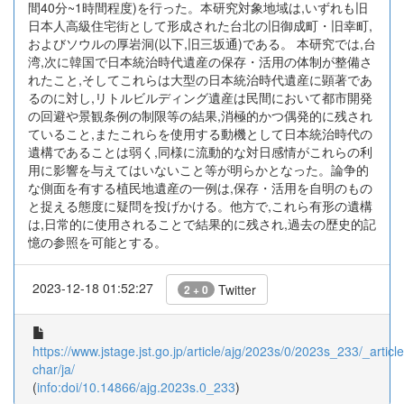
間40分~1時間程度)を行った。本研究対象地域は,いずれも旧
日本人高級住宅街として形成された台北の旧御成町・旧幸町,
およびソウルの厚岩洞(以下,旧三坂通)である。 本研究では,台
湾,次に韓国で日本統治時代遺産の保存・活用の体制が整備さ
れたこと,そしてこれらは大型の日本統治時代遺産に顕著であ
るのに対し,リトルビルディング遺産は民間において都市開発
の回避や景観条例の制限等の結果,消極的かつ偶発的に残され
ていること,またこれらを使用する動機として日本統治時代の
遺構であることは弱く,同様に流動的な対日感情がこれらの利
用に影響を与えてはいないこと等が明らかとなった。論争的
な側面を有する植民地遺産の一例は,保存・活用を自明のもの
と捉える態度に疑問を投げかける。他方で,これら有形の遺構
は,日常的に使用されることで結果的に残され,過去の歴史的記
憶の参照を可能とする。
2023-12-18 01:52:27
Twitter
2 + 0
https://www.jstage.jst.go.jp/article/ajg/2023s/0/2023s_233/_article
char/ja/
(
info:doi/10.14866/ajg.2023s.0_233
)