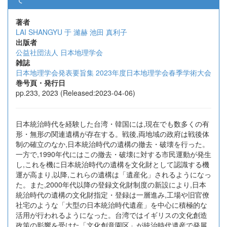
著者
LAI SHANGYU
于 濰赫
池田 真利子
出版者
公益社団法人 日本地理学会
雑誌
日本地理学会発表要旨集 2023年度日本地理学会春季学術大会
巻号頁・発行日
pp.233, 2023 (Released:2023-04-06)
日本統治時代を経験した台湾・韓国には,現在でも数多くの有
形・無形の関連遺構が存在する。戦後,両地域の政府は戦後体
制の確立のなか,日本統治時代の遺構の撤去・破壊を行った。
一方で,1990年代にはこの撤去・破壊に対する市民運動が発生
し,これを機に日本統治時代の遺構を文化財として認識する機
運が高まり,以降,これらの遺構は「遺産化」されるようになっ
た。また,2000年代以降の登録文化財制度の新設により,日本
統治時代の遺構の文化財指定・登録は一層進み,工場や旧官僚
社宅のような「大型の日本統治時代遺産」を中心に積極的な
活用が行われるようになった。台湾ではイギリスの文化創造
政策の影響を受けた「文化創意園区」が統治時代遺産で発展