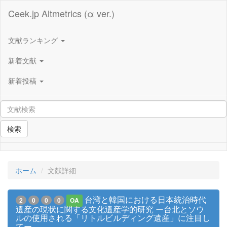
Ceek.jp Altmetrics (α ver.)
文献ランキング
新着文献
新着投稿
検索
ホーム
文献詳細
台湾と韓国における日本統治時代
2
0
0
0
OA
遺産の現状に関する文化遺産学的研究 ー台北とソウ
ルの使用される「リトルビルディング遺産」に注目し
てー