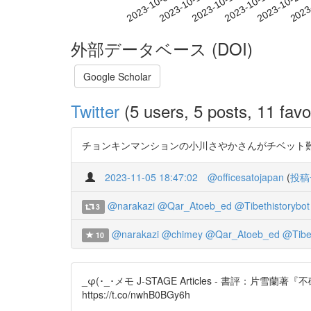
2023-10-15
2023-10-18
2023-10-21
2023
2023-10-09
2023-10-12
外部データベース (DOI)
Google Scholar
Twitter
(5 users, 5 posts, 11 favo
チョンキンマンションの小川さやかさんがチベット難民研究の本
2023-11-05 18:47:02
@officesatojapan
(
投稿
@narakazi
@Qar_Atoeb_ed
@Tibethistorybot
3
@narakazi
@chimey
@Qar_Atoeb_ed
@Tibet
10
_φ(･_･メモ J-STAGE Articles - 
https://t.co/nwhB0BGy6h