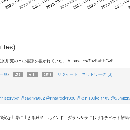
2023-11-14
2023-11-17
2023-11
-10-24
2
2023-10-27
2023-10-30
2023-11-02
2023-11-05
2023-11-08
2023-11-11
rites)
の書評を書かれていた。 https://t.co/7nzFaHHGvE
一覧
)
リツイート・ネットワーク (3)
3
11
0.548
historybot
@saoriya002
@rintarock1980
@kei1109kei1109
@55mitzi
書評：片雪蘭著『不確実な世界に生きる難民―北インド・ダラムサラにおけるチベッ