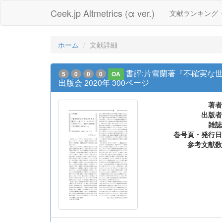
Ceek.jp Altmetrics (α ver.)
文献ランキング
ホーム
文献詳細
書評:片雪蘭著『不確実な
5
0
0
0
OA
出版会 2020年 300ページ
著者
出版者
雑誌
巻号頁・発行日
参考文献数