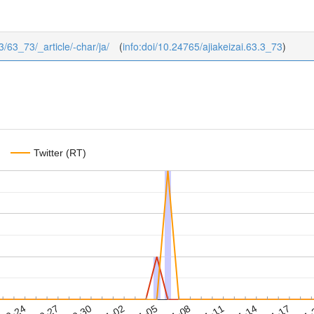
/3/63_73/_article/-char/ja/
(
info:doi/10.24765/ajiakeizai.63.3_73
)
Twitter (RT)