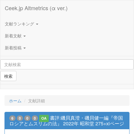
Ceek.jp Altmetrics (α ver.)
文献ランキング
新着文献
新着投稿
検索
ホーム
文献詳細
書評:磯貝真澄・磯貝健一編『帝国
6
0
0
0
OA
ロシアとムスリムの法』 2022年 昭和堂 275+xiページ