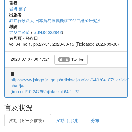
著者
岩﨑 葉子
出版者
独立行政法人 日本貿易振興機構アジア経済研究所
雑誌
アジア経済
(
ISSN:00022942
)
巻号頁・発行日
vol.64, no.1, pp.27-31, 2023-03-15 (Released:2023-03-30)
2023-07-07 00:47:21
Twitter
6 + 8
https://www.jstage.jst.go.jp/article/ajiakeizai/64/1/64_27/_article/-
char/ja/
(
info:doi/10.24765/ajiakeizai.64.1_27
)
言及状況
変動（ピーク前後）
変動（月別）
分布