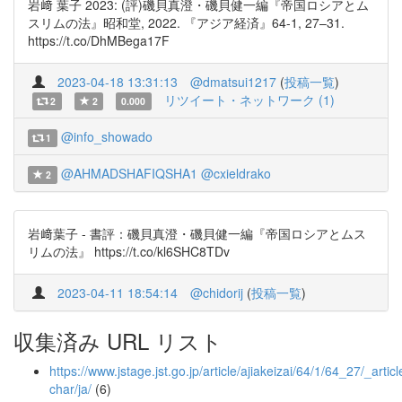
岩﨑 葉子 2023: (評)磯貝真澄・磯貝健一編『帝国ロシアとム
スリムの法』昭和堂, 2022. 『アジア経済』64-1, 27–31.
https://t.co/DhMBega17F
2023-04-18 13:31:13
@dmatsui1217
(
投稿一覧
)
リツイート・ネットワーク (1)
2
2
0.000
@info_showado
1
@AHMADSHAFIQSHA1
@cxieldrako
2
岩﨑葉子 - 書評：磯貝真澄・磯貝健一編『帝国ロシアとムス
リムの法』 https://t.co/kl6SHC8TDv
2023-04-11 18:54:14
@chidorij
(
投稿一覧
)
収集済み URL リスト
https://www.jstage.jst.go.jp/article/ajiakeizai/64/1/64_27/_articl
char/ja/
(6)