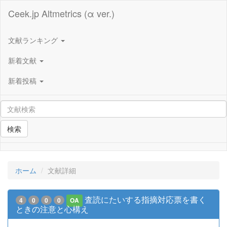
Ceek.jp Altmetrics (α ver.)
文献ランキング
新着文献
新着投稿
検索
ホーム
文献詳細
査読にたいする指摘対応票を書く
4
0
0
0
OA
ときの注意と心構え