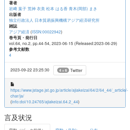
著者
岩﨑 葉子
荒神 衣美
松本 はる香
青木(岡部) まき
出版者
独立行政法人 日本貿易振興機構アジア経済研究所
雑誌
アジア経済
(
ISSN:00022942
)
巻号頁・発行日
vol.64, no.2, pp.44-54, 2023-06-15 (Released:2023-06-29)
参考文献数
4
2023-09-22 23:25:30
Twitter
4 + 6
https://www.jstage.jst.go.jp/article/ajiakeizai/64/2/64_44/_article/-
char/ja/
(
info:doi/10.24765/ajiakeizai.64.2_44
)
言及状況