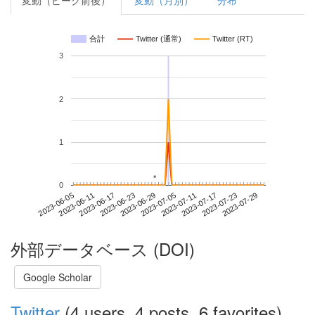
変動（ピーク前後）
変動（月別）
分布
合計
Twitter (通常)
Twitter (RT)
3
2
1
*
*
0
2023-07-23
2023-06-05
2023-06-23
2023-07-11
2023-07-29
2023-06-11
2023-06-29
2023-07-17
2023-06-17
2023-07-05
外部データベース (DOI)
Google Scholar
Twitter
(4 users, 4 posts, 6 favorites)