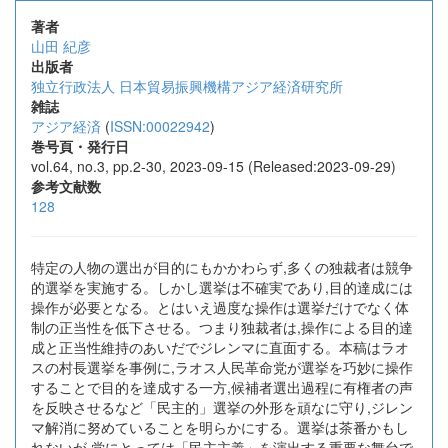
著者
山田 紀彦
出版者
独立行政法人 日本貿易振興機構アジア経済研究所
雑誌
アジア経済
(
ISSN:00022942
)
巻号頁・発行日
vol.64, no.3, pp.2-30, 2023-09-15 (Released:2023-09-29)
参考文献数
128
特定の人物の選出が目的にもかかわらず,多くの独裁者は競争
的選挙を実施する。しかし選挙は不確実であり,目的達成には
操作が必要となる。とはいえ過度な操作は選挙だけでなく体
制の正当性を低下させる。つまり独裁者は,操作による目的達
成と正当性維持のあいだでジレンマに直面する。本稿はラオ
スの村長選挙を事例に,ラオス人民革命党が選挙を巧妙に操作
することで目的を達成する一方,候補者選出過程に有権者の声
を反映させるなど「民主的」選挙の外形を頑なに守り,ジレン
マ解消に努めていることを明らかにする。選挙は茶番かもし
れないが,党にとっては「民主主義」を演出する重要な舞台で