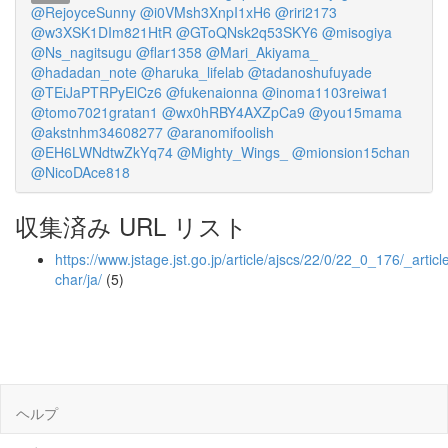
@RejoyceSunny
@i0VMsh3XnpI1xH6
@riri2173
@w3XSK1DIm821HtR
@GToQNsk2q53SKY6
@misogiya
@Ns_nagitsugu
@flar1358
@Mari_Akiyama_
@hadadan_note
@haruka_lifelab
@tadanoshufuyade
@TEiJaPTRPyElCz6
@fukenaionna
@inoma1103reiwa1
@tomo7021gratan1
@wx0hRBY4AXZpCa9
@you15mama
@akstnhm34608277
@aranomifoolish
@EH6LWNdtwZkYq74
@Mighty_Wings_
@mionsion15chan
@NicoDAce818
収集済み URL リスト
https://www.jstage.jst.go.jp/article/ajscs/22/0/22_0_176/_article
char/ja/
(5)
ヘルプ