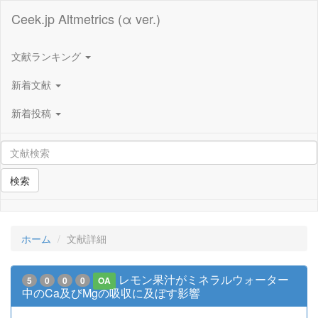
Ceek.jp Altmetrics (α ver.)
文献ランキング
新着文献
新着投稿
検索
ホーム
文献詳細
レモン果汁がミネラルウォーター
5
0
0
0
OA
中のCa及びMgの吸収に及ぼす影響