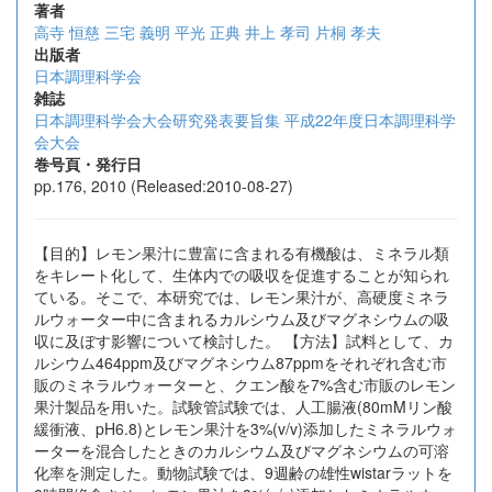
著者
高寺 恒慈
三宅 義明
平光 正典
井上 孝司
片桐 孝夫
出版者
日本調理科学会
雑誌
日本調理科学会大会研究発表要旨集 平成22年度日本調理科学
会大会
巻号頁・発行日
pp.176, 2010 (Released:2010-08-27)
【目的】レモン果汁に豊富に含まれる有機酸は、ミネラル類
をキレート化して、生体内での吸収を促進することが知られ
ている。そこで、本研究では、レモン果汁が、高硬度ミネラ
ルウォーター中に含まれるカルシウム及びマグネシウムの吸
収に及ぼす影響について検討した。 【方法】試料として、カ
ルシウム464ppm及びマグネシウム87ppmをそれぞれ含む市
販のミネラルウォーターと、クエン酸を7%含む市販のレモン
果汁製品を用いた。試験管試験では、人工腸液(80mMリン酸
緩衝液、pH6.8)とレモン果汁を3%(v/v)添加したミネラルウォ
ーターを混合したときのカルシウム及びマグネシウムの可溶
化率を測定した。動物試験では、9週齢の雄性wistarラットを