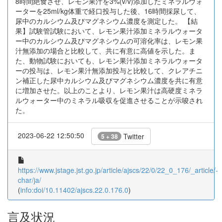
8時間絶食させ、レモン果汁を3%(v/v)添加したミネラルウォ
ーターを25ml/kg体重で経口投与した後、16時間採尿して、
尿中のカルシウム及びマグネシウム濃度を測定した。 【結
果】試験管試験において、レモン果汁添加ミネラルウォータ
ー中のカルシウム及びマグネシウムの可溶化率は、レモン果
汁無添加の場合と比較して、共に有意に高値を示した。ま
た、動物試験においても、レモン果汁添加ミネラルウォータ
ーの投与は、レモン果汁無添加投与と比較して、クレアチニ
ン補正した尿中カルシウム及びマグネシウム濃度を共に有意
に増加させた。以上のことより、レモン果汁は高硬度ミネラ
ルウォーター中のミネラル吸収を促進させることが示唆され
た。
2023-06-22 12:50:50
Twitter
5 + 38
https://www.jstage.jst.go.jp/article/ajscs/22/0/22_0_176/_article/-
char/ja/
(
info:doi/10.11402/ajscs.22.0.176.0
)
言及状況