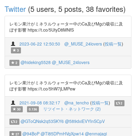
Twitter
(5 users, 5 posts, 38 favorites)
レモン果汁がミネラルウォーター中のCa及びMgの吸収に及
ぼす影響 https://t.co/5UtyD8MNfS
2023-06-22 12:50:50
@_MUSE_24lovers
(
投稿一覧
)
3
@hideking5528
@_MUSE_24lovers
2
レモン果汁がミネラルウォーター中のCa及びMgの吸収に及
ぼす影響 https://t.co/5hW7jLMPew
2021-09-08 08:32:17
@na_tencho
(
投稿一覧
)
2
リツイート・ネットワーク (2)
30
0.136
@GToQNsk2q53SKY6
@589dxiEVYInSCpV
2
@94BoP
@Tl85DPmHVgXpw14
@enmajagi
27