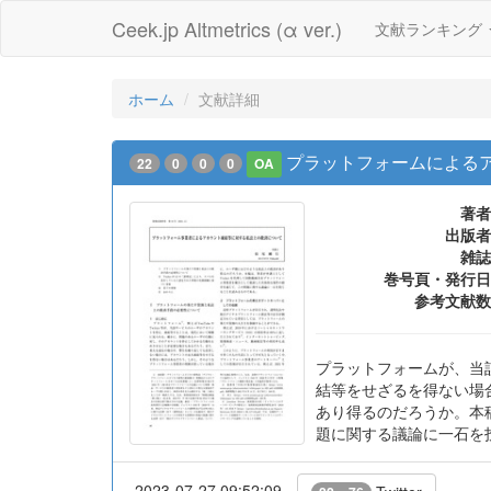
Ceek.jp Altmetrics (α ver.)
文献ランキング
ホーム
文献詳細
プラットフォームによる
22
0
0
0
OA
著者
出版者
雑誌
巻号頁・発行日
参考文献数
プラットフォームが、当
結等をせざるを得ない場
あり得るのだろうか。本
題に関する議論に一石を
2023-07-27 09:52:09