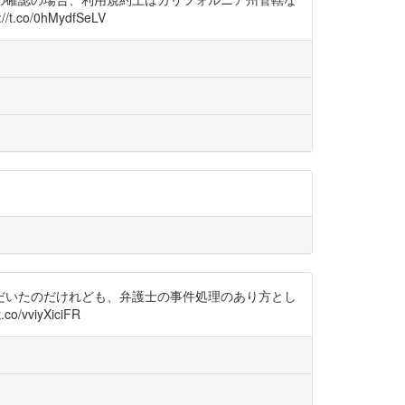
o/0hMydfSeLV
だいたのだけれども、弁護士の事件処理のあり方とし
vviyXiciFR