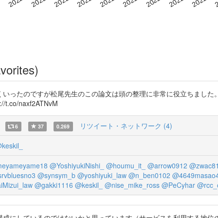
vorites)
くいったのですが松尾先生のこの論文は頭の整理に非常に役立ちました。
o/naxf2ATNvM
リツイート・ネットワーク (4)
6
37
0.269
keskil_
eyameyame18
@YoshiyukiNishi_
@houmu_it_
@arrow0912
@zwac8
rvbluesno3
@synsym_b
@yoshiyuki_law
@n_ben0102
@4649masao
Mizui_law
@gakki1116
@keskil_
@nise_mike_ross
@PeCyhar
@rcc_
構成にしているのではないかと思っています（サービスを利用する地位