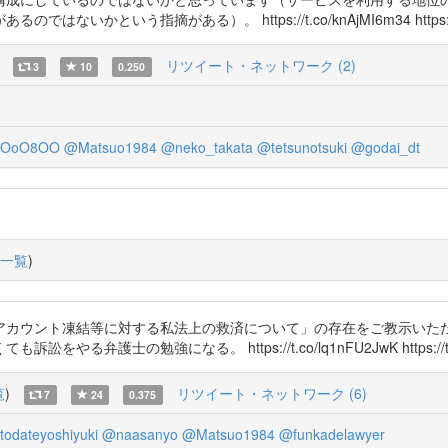
いう指摘がある）。 https://t.co/knAjMI6m34 https://t.c
リツイート・ネットワーク (2)
3
10
0.250
OoO8OO
@Matsuo1984
@neko_takata
@tetsunotsuki
@godai_dt
一覧
)
アカウント凍結等に対する私法上の救済について」の存在をご教示いた
士の勉強になる。 https://t.co/lq1nFU2JwK https://t.co/
覧
)
リツイート・ネットワーク (6)
7
24
0.375
odateyoshiyuki
@naasanyo
@Matsuo1984
@funkadelawyer