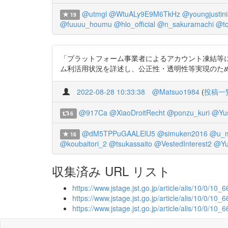
@utmgl
@WtuALy9E9M6TkHz
@youngjustin
19
@fuuuu_houmu
@hlo_official
@n_sakuramachi
@to
「プラットフォーム事業者によるアカウント凍結等に
ム利活用状況を詳述し、公正性・透明性等実現のためのアルゴ
2022-08-28 10:33:38
@Matsuo1984
(
投稿一
@917Ca
@XiaoDroitRecht
@ponzu_kuri
@Yus
6
@dM5TPPuGAALElU5
@simuken2016
@u_m
16
@koubaitori_2
@tsukassaito
@VestedInterest2
@Yu
収集済み URL リスト
https://www.jstage.jst.go.jp/article/alis/10/0/10_6
https://www.jstage.jst.go.jp/article/alis/10/0/10_66
https://www.jstage.jst.go.jp/article/alis/10/0/10_6