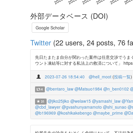
外部データベース (DOI)
Google Scholar
Twitter
(22 users, 24 posts, 76 fa
先日たまたま自分が関わった案件は任意交渉でうま
ウント凍結等に対する私法上の救済について」 https://t.c
2023-07-26 18:54:40
@hell_moot
(
投稿一覧
)
@bentaro_law
@Matsuo1984
@n_ben0102
@
4
@jiko25jiko
@welaw15
@yamashi_law
@Yam
31
@cbd_lawyer
@gvashunyamamoto
@shi_sunao
@s
@b196969
@koshikakebengo
@maybe_prime
@Dai
松尾先生の論文をおそらく念頭において、不法行為