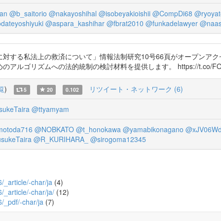
ian
@b_saitorio
@nakayoshihal
@isobeyakioishii
@CompDi68
@ryoyat
dateyoshiyuki
@aspara_kashihar
@fbrat2010
@funkadelawyer
@naas
対する私法上の救済について」情報法制研究10号66頁がオープンア
リズムへの法的統制の検討材料を提供します。 https://t.co/FOO
覧
)
リツイート・ネットワーク (6)
5
20
0.102
ukeTaira
@ttyamyam
otoda716
@NOBKATO
@t_honokawa
@yamabikonagano
@xJV06Wd
sukeTaira
@R_KURIHARA_
@sirogoma12345
6/_article/-char/ja
(4)
/_article/-char/ja/
(12)
6/_pdf/-char/ja
(7)