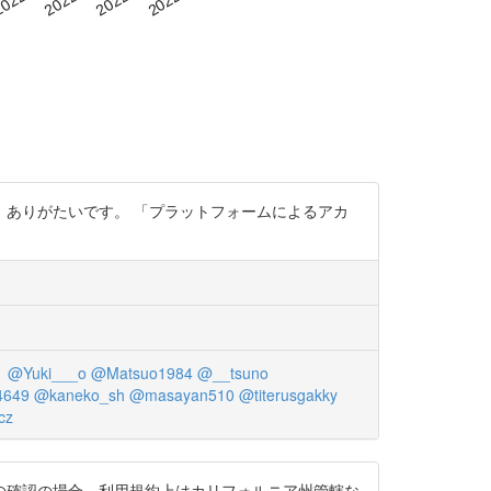
ありがたいです。 「プラットフォームによるアカ
1
@Yuki___o
@Matsuo1984
@__tsuno
4649
@kaneko_sh
@masayan510
@titerusgakky
cz
の確認の場合、利用規約上はカリフォルニア州管轄な