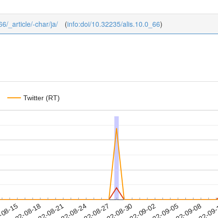
66/_article/-char/ja/
(
info:doi/10.32235/alis.10.0_66
)
Twitter (RT)
2022-09-05
2022-09-08
2022-09
-08-15
2
2022-08-18
2022-08-21
2022-08-24
2022-08-27
2022-08-30
2022-09-02