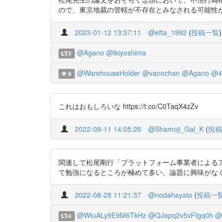
ので、東京地裁の管轄が不存在とみなされる可能性があるのではないかと
2023-01-12 13:57:11
@efta_1992
(
投稿一覧
)
@Agano
@tkiyoshima
2
@WarehouseHolder
@vanochan
@Agano
@4
8
これはおもしろいな https://t.co/C0TaqX4zZv
2022-09-11 14:05:26
@Shamoji_Gal_K
(
投稿
関連して松尾剛行「プラットフォーム事業者による
て勉強になるところが極めて多い。論題に興味がなくても訴訟をやる弁護
2022-08-28 11:21:37
@nodahayato
(
投稿一
@WtuALy9E9M6TkHz
@QJapq2v5xFfgq0h
@t
6