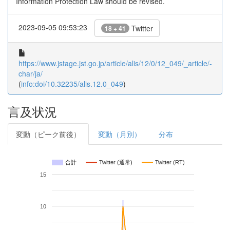
Information Protection Law should be revised.
2023-09-05 09:53:23
Twitter
18 + 41
https://www.jstage.jst.go.jp/article/alis/12/0/12_049/_article/-
char/ja/
(
info:doi/10.32235/alis.12.0_049
)
言及状況
変動（ピーク前後）
変動（月別）
分布
合計
Twitter (通常)
Twitter (RT)
15
10