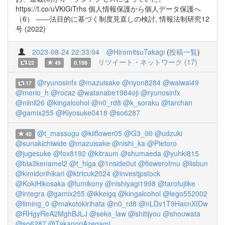
https://t.co/uVKiGiTrhs 個人情報保護から個人データ保護へ
（6） ――法目的に基づく制度見直しの検討, 情報法制研究12
号 (2022)
2023-08-24 22:33:04
@HiromitsuTakagi
(
投稿一覧
)
リツイート・ネットワーク (17)
22
49
0.198
@ryunosinfx
@mazuisake
@nyon8284
@waiwai49
17
@merio_h
@rocaz
@watanabe1984oji
@ryunosinfx
@nilnil26
@kingalcohol
@n0_rd8
@k_soraku
@tarchan
@gamix255
@Kiyosuke0418
@so6287
@t_massugu
@kiiflower05
@G3_00
@udzuki
40
@sunakichiwide
@mazuisake
@nishi_ka
@Pietoro
@jugesuke
@fox8192
@kitraum
@shumaeda
@yuhki815
@bla3kenamel2
@t_higa
@1nside0ut
@flowerofmu
@lisbun
@kimidorihikari
@ktrtcuk2024
@investjpstock
@KokiHikosaka
@fumikony
@nishiyagi1998
@tarofujiike
@integra
@gamix255
@ikkeigq
@kingalcohol
@lego552002
@liming_0
@makotokirihata
@n0_rd8
@nLDv1T9HacnXIDw
@RHgyReA2MghBJLJ
@seko_law
@shitijyou
@shouwata
@so6287
@TakanoriAzegami