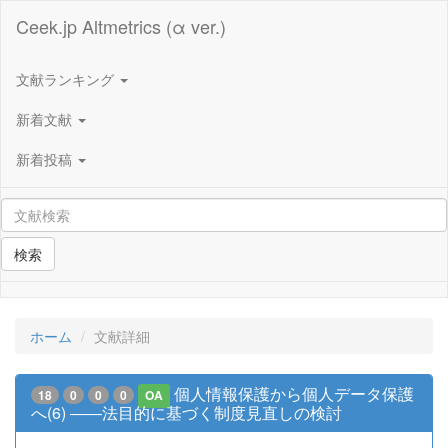
Ceek.jp Altmetrics (α ver.)
文献ランキング
新着文献
新着投稿
検索
ホーム
文献詳細
個人情報保護から個人データ保護
18
0
0
0
OA
へ(6) ――法目的に基づく制度見直しの検討