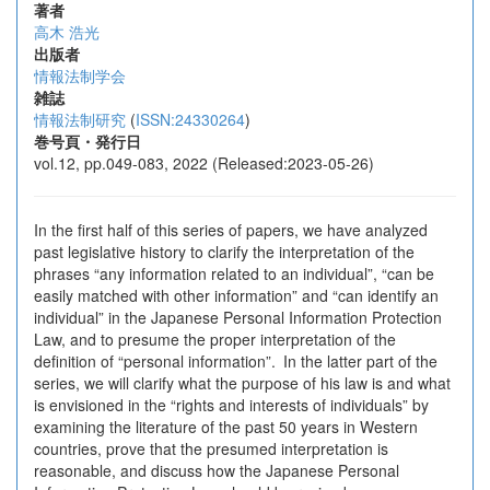
著者
高木 浩光
出版者
情報法制学会
雑誌
情報法制研究
(
ISSN:24330264
)
巻号頁・発行日
vol.12, pp.049-083, 2022 (Released:2023-05-26)
In the first half of this series of papers, we have analyzed
past legislative history to clarify the interpretation of the
phrases “any information related to an individual”, “can be
easily matched with other information” and “can identify an
individual” in the Japanese Personal Information Protection
Law, and to presume the proper interpretation of the
definition of “personal information”. In the latter part of the
series, we will clarify what the purpose of his law is and what
is envisioned in the “rights and interests of individuals” by
examining the literature of the past 50 years in Western
countries, prove that the presumed interpretation is
reasonable, and discuss how the Japanese Personal