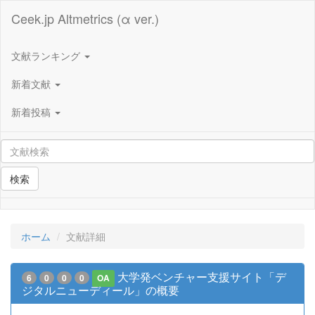
Ceek.jp Altmetrics (α ver.)
文献ランキング
新着文献
新着投稿
検索
ホーム
文献詳細
大学発ベンチャー支援サイト「デ
6
0
0
0
OA
ジタルニューディール」の概要