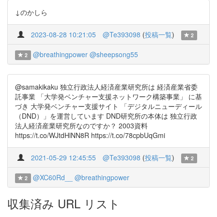
↓のかしら
2023-08-28 10:21:05
@Te393098
(
投稿一覧
)
2
@breathingpower
@sheepsong55
2
@samakikaku 独立行政法人経済産業研究所は 経済産業省委
託事業 「大学発ベンチャー支援ネットワーク構築事業」 に基
づき 大学発ベンチャー支援サイト 「デジタルニューディール
（DND）」を運営しています DND研究所の本体は 独立行政
法人経済産業研究所なのですか？ 2003資料
https://t.co/WJtdHlNN8R https://t.co/78cpbUqGmi
2021-05-29 12:45:55
@Te393098
(
投稿一覧
)
2
@XC60Rd__
@breathingpower
2
収集済み URL リスト