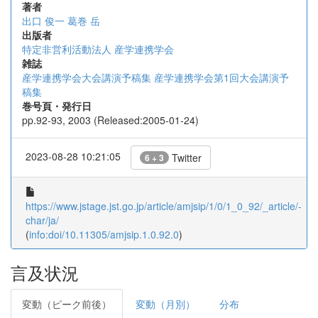
著者
出口 俊一
葛巻 岳
出版者
特定非営利活動法人 産学連携学会
雑誌
産学連携学会大会講演予稿集 産学連携学会第1回大会講演予
稿集
巻号頁・発行日
pp.92-93, 2003 (Released:2005-01-24)
2023-08-28 10:21:05
Twitter
6 + 3
https://www.jstage.jst.go.jp/article/amjsip/1/0/1_0_92/_article/-
char/ja/
(
info:doi/10.11305/amjsip.1.0.92.0
)
言及状況
変動（ピーク前後）
変動（月別）
分布