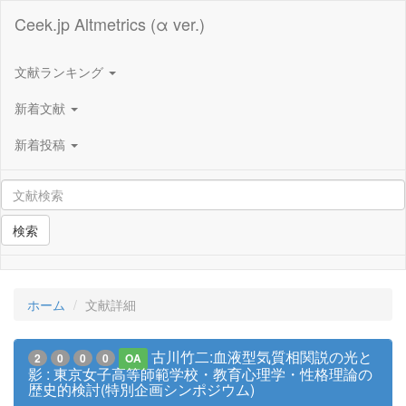
Ceek.jp Altmetrics (α ver.)
文献ランキング
新着文献
新着投稿
検索
ホーム
文献詳細
古川竹二:血液型気質相関説の光と
2
0
0
0
OA
影 : 東京女子高等師範学校・教育心理学・性格理論の
歴史的検討(特別企画シンポジウム)