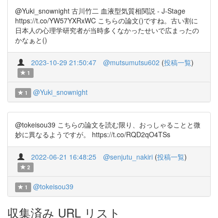
@Yuki_snownight 古川竹二 血液型気質相関説 - J-Stage
https://t.co/YW57YXRxWC こちらの論文()ですね。古い割に
日本人の心理学研究者が当時多くなかったせいで広まったの
かなぁと()
2023-10-29 21:50:47
@mutsumutsu602
(
投稿一覧
)
1
@Yuki_snownight
1
@tokeisou39 こちらの論文を読む限り、おっしゃることと微
妙に異なるようですが。 https://t.co/RQD2qO4TSs
2022-06-21 16:48:25
@senjutu_nakiri
(
投稿一覧
)
2
@tokeisou39
1
収集済み URL リスト