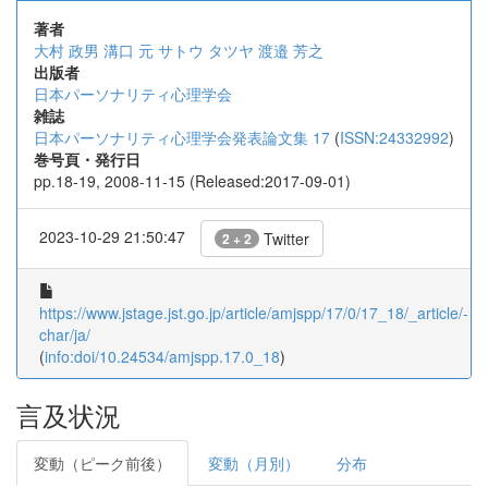
著者
大村 政男
溝口 元
サトウ タツヤ
渡邉 芳之
出版者
日本パーソナリティ心理学会
雑誌
日本パーソナリティ心理学会発表論文集 17
(
ISSN:24332992
)
巻号頁・発行日
pp.18-19, 2008-11-15 (Released:2017-09-01)
2023-10-29 21:50:47
Twitter
2 + 2
https://www.jstage.jst.go.jp/article/amjspp/17/0/17_18/_article/-
char/ja/
(
info:doi/10.24534/amjspp.17.0_18
)
言及状況
変動（ピーク前後）
変動（月別）
分布