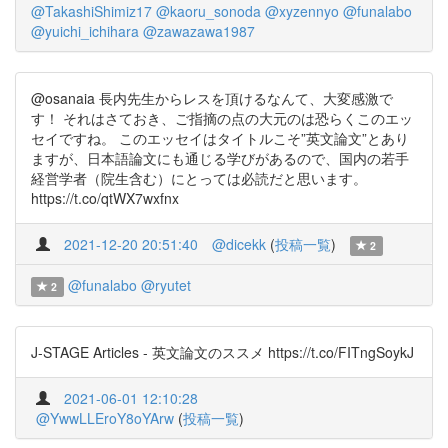
@TakashiShimiz17
@kaoru_sonoda
@xyzennyo
@funalabo
@yuichi_ichihara
@zawazawa1987
@osanaia 長内先生からレスを頂けるなんて、大変感激で
す！ それはさておき、ご指摘の点の大元のは恐らくこのエッ
セイですね。 このエッセイはタイトルこそ”英文論文”とあり
ますが、日本語論文にも通じる学びがあるので、国内の若手
経営学者（院生含む）にとっては必読だと思います。
https://t.co/qtWX7wxfnx
2021-12-20 20:51:40
@dicekk
(
投稿一覧
)
2
@funalabo
@ryutet
2
J-STAGE Articles - 英文論文のススメ https://t.co/FITngSoykJ
2021-06-01 12:10:28
@YwwLLEroY8oYArw
(
投稿一覧
)