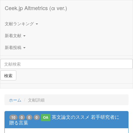
Ceek.jp Altmetrics (α ver.)
文献ランキング
新着文献
新着投稿
検索
ホーム
文献詳細
英文論文のススメ 若手研究者に
10
0
0
0
OA
贈る言葉