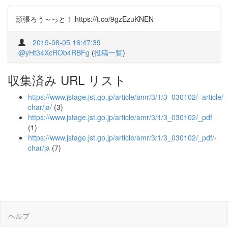
頑張ろう～っと！ https://t.co/9gzEzuKNEN
2019-08-05 16:47:39
@yHt34XcROb4RBFg
(
投稿一覧
)
収集済み URL リスト
https://www.jstage.jst.go.jp/article/amr/3/1/3_030102/_article/-
char/ja/
(3)
https://www.jstage.jst.go.jp/article/amr/3/1/3_030102/_pdf
(1)
https://www.jstage.jst.go.jp/article/amr/3/1/3_030102/_pdf/-
char/ja
(7)
ヘルプ