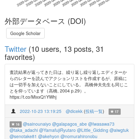
2020-05-07
2020-03-20
2020-04-07
2020-04-25
2020-05-13
2020-03-26
2020-04-13
2020-05-01
2020-04-01
2020-04-19
外部データベース (DOI)
Google Scholar
Twitter
(10 users, 13 posts, 31
favorites)
査読結果が返ってきた日は、繰り返し繰り返しエディターか
らのレターを読んでアクションリストを作成するが、原稿に
は一切手を加えないことにしている。 高橋伸夫先生も同じこ
とを仰っています（高橋, 2004 p.29）。
https://t.co/MixxQ1YWhj
2022-10-23 13:19:25
@dicekk
(
投稿一覧
)
17
@sainounaiyo
@galapagos_abe
@Iwasawa73
16
@taka_adachi
@YamafujiRyutaro
@Little_Gidding
@aiwgtuk
@senotake81
@akehyon
@nomurahironobu