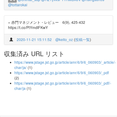
@tottarokai
» 赤門マネジメント・レビュー 6(9), 425-432
https://t.co/PtYmdlFKwY
2020-11-21 15:11:52
@keito_oz
(
投稿一覧
)
収集済み URL リスト
https://www.jstage.jst.go.jp/article/amr/6/9/6_060903/_article/-
char/ja/
(1)
https://www.jstage.jst.go.jp/article/amr/6/9/6_060903/_pdf
(2)
https://www.jstage.jst.go.jp/article/amr/6/9/6_060903/_pdf/-
char/ja
(1)