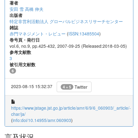
著者
安田 雪
高橋 伸夫
出版者
特定非営利活動法人 グローバルビジネスリサーチセンター
雑誌
赤門マネジメント・レビュー
(
ISSN:13485504
)
巻号頁・発行日
vol.6, no.9, pp.425-432, 2007-09-25 (Released:2018-03-05)
参考文献数
3
被引用文献数
6
2023-08-15 15:32:37
Twitter
4 + 5
https://www.jstage.jst.go.jp/article/amr/6/9/6_060903/_article/-
char/ja/
(
info:doi/10.14955/amr.060903
)
言及状況