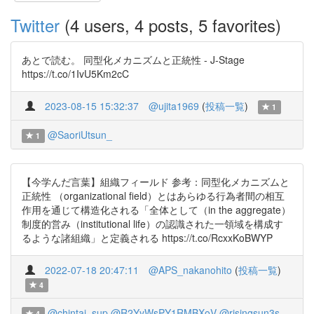
Twitter
(4 users, 4 posts, 5 favorites)
あとで読む。 同型化メカニズムと正統性 - J-Stage
https://t.co/1IvU5Km2cC
2023-08-15 15:32:37
@ujita1969
(
投稿一覧
)
1
@SaoriUtsun_
1
【今学んだ言葉】組織フィールド 参考：同型化メカニズムと
正統性 （organizational field）とはあらゆる行為者間の相互
作用を通じて構造化される「全体として（in the aggregate）
制度的営み（institutional life）の認識された一領域を構成す
るような諸組織」と定義される https://t.co/RcxxKoBWYP
2022-07-18 20:47:11
@APS_nakanohito
(
投稿一覧
)
4
@chintai_sup
@R2YyWsPY1RMBXoV
@risingsun3s
4