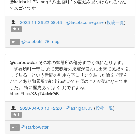
@kotobuki_76_nag “ 八重垣町 ” の記述を見つけられるなん
てスゴイです
2023-11-28 22:59:48
@tacotacomegane
(
投稿一覧
)
1
@kotobuki_76_nag
1
@starbowstar その本の御器所の部分すごく気になります。
「御器所町一帯に 於て売春婦の巣窟が盛んに出来て風紀を 乱
して居る」という新聞の引用を下にリンク貼った論文で読ん
だことあり御器所の歓楽街めいてた頃のことが気になってま
した。 街に歴史あり(まくり)ですよね。
https://t.co/K8gT4pMrGB
2023-04-08 13:42:20
@ashigaru99
(
投稿一覧
)
1
@starbowstar
1