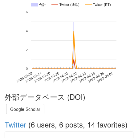
合計
Twitter (通常)
Twitter (RT)
6
4
2
*
*
0
2023-04-25
2023-03-08
2023-03-26
2023-04-13
2023-05-01
2023-03-14
2023-04-01
2023-04-19
2023-03-20
2023-04-07
外部データベース (DOI)
Google Scholar
Twitter
(6 users, 6 posts, 14 favorites)