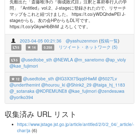
先般出た「斎藤唯浄の『御成敗式目』注釈と幕府奉行人の学
問」『Antitled』vol.2、J-stageに登録されたので、リサーチ
マップをこれと紐づけました。 https://t.co/yWDQhdwPEl J-
stageからも、友の会HPからもDL可です。
https://t.co/yGkywHbBhM よろしくです。
2023-04-05 00:21:36
@yashuzenmon
(
投稿一覧
)
リツイート・ネットワーク (5)
5
14
0.258
@usedtobe_sth
@NEWLA
@m_sanetomo
@ap_violy
5
@kae_fujimori
@usedtobe_sth
@IG3X3t7Sqq6HiwM
@5027Lv
12
@underthemint
@hourou_ki
@Shink2_29
@taiga_hj_1183
@_sotanaka
@KOREMUNE8
@kae_fujimori
@zendesuwa
@yoriko394
収集済み URL リスト
https://www.jstage.jst.go.jp/article/antitled/2/0/2_04/_article/-
char/ja
(6)