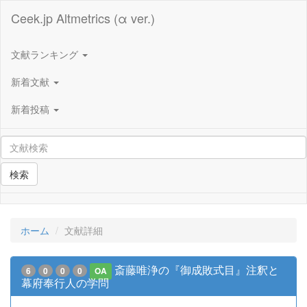
Ceek.jp Altmetrics (α ver.)
文献ランキング
新着文献
新着投稿
検索
ホーム
文献詳細
斎藤唯浄の『御成敗式目』注釈と
6
0
0
0
OA
幕府奉行人の学問