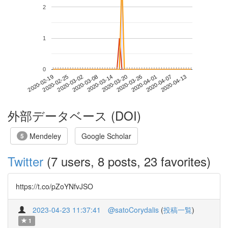
2
1
0
2020-04-07
2020-02-19
2020-03-08
2020-03-26
2020-04-13
2020-02-25
2020-03-14
2020-04-01
2020-03-02
2020-03-20
外部データベース (DOI)
Mendeley
Google Scholar
5
Twitter
(7 users, 8 posts, 23 favorites)
https://t.co/pZoYNfvJSO
2023-04-23 11:37:41
@satoCorydalis
(
投稿一覧
)
1