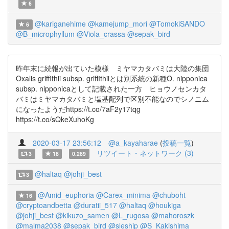
6
@kariganehime
@kamejump_mori
@TomokiSANDO
6
@B_microphyllum
@Viola_crassa
@sepak_bird
昨年末に続報が出ていた模様 ミヤマカタバミは大陸の集団
Oxalis griffithii subsp. griffithiiとは別系統の新種O. nipponica
subsp. nipponicaとして記載された一方 ヒョウノセンカタ
バミはミヤマカタバミと塩基配列で区別不能なのでシノニム
になったようだhttps://t.co/7aF2y17tqg
https://t.co/sQkeXuhoKg
2020-03-17 23:56:12
@a_kayaharae
(
投稿一覧
)
リツイート・ネットワーク (3)
3
18
0.289
@haltaq
@johji_best
3
@Amid_euphoria
@Carex_minima
@chuboht
16
@cryptoandbetta
@duratii_517
@haltaq
@houkiga
@johji_best
@kikuzo_samen
@L_rugosa
@mahoroszk
@malma2038
@sepak_bird
@sleship
@S_Kakishima