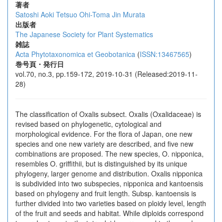
著者
Satoshi Aoki
Tetsuo Ohi-Toma
Jin Murata
出版者
The Japanese Society for Plant Systematics
雑誌
Acta Phytotaxonomica et Geobotanica
(
ISSN:13467565
)
巻号頁・発行日
vol.70, no.3, pp.159-172, 2019-10-31 (Released:2019-11-
28)
The classification of Oxalis subsect. Oxalis (Oxalidaceae) is
revised based on phylogenetic, cytological and
morphological evidence. For the flora of Japan, one new
species and one new variety are described, and five new
combinations are proposed. The new species, O. nipponica,
resembles O. griffithii, but is distinguished by its unique
phylogeny, larger genome and distribution. Oxalis nipponica
is subdivided into two subspecies, nipponica and kantoensis
based on phylogeny and fruit length. Subsp. kantoensis is
further divided into two varieties based on ploidy level, length
of the fruit and seeds and habitat. While diploids correspond