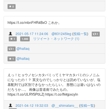
0
https://t.co/mbnFHR4BxO これか。
2021-05-17 11:24:06
@831245leg
(
投稿一覧
)
1
リツイート・ネットワーク (1)
1
1.000
@haltaq
1
@haltaq
1
えっ！ヒョウノセンカタバミってミヤマカタバミのシノニム
になったの！？ 英文なのでしっかりとは読めていないが、塩
基配列では区別できなかったらしい。 形態には違いはないの
だろうか…。 画像は昔道南でみたもの。
https://t.co/ULRYSP0LZj https://t.co/lN4jpxcyIn
2021-04-12 19:32:03
@__shimataro__
(
投稿一覧
)