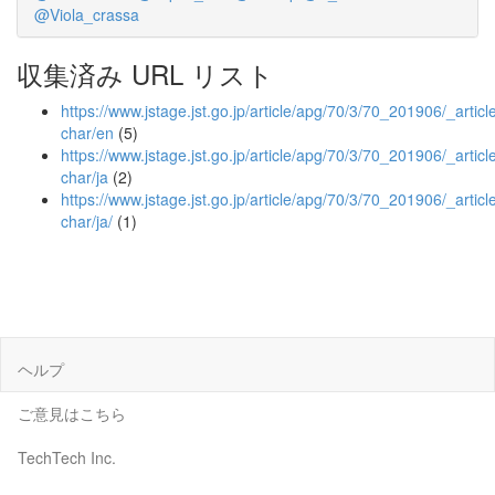
@Viola_crassa
収集済み URL リスト
https://www.jstage.jst.go.jp/article/apg/70/3/70_201906/_article
char/en
(5)
https://www.jstage.jst.go.jp/article/apg/70/3/70_201906/_article
char/ja
(2)
https://www.jstage.jst.go.jp/article/apg/70/3/70_201906/_article
char/ja/
(1)
ヘルプ
ご意見はこちら
TechTech Inc.