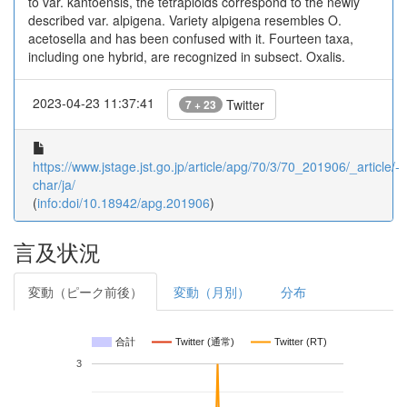
to var. kantoensis, the tetraploids correspond to the newly
described var. alpigena. Variety alpigena resembles O.
acetosella and has been confused with it. Fourteen taxa,
including one hybrid, are recognized in subsect. Oxalis.
2023-04-23 11:37:41
Twitter
7 + 23
https://www.jstage.jst.go.jp/article/apg/70/3/70_201906/_article/-
char/ja/
(
info:doi/10.18942/apg.201906
)
言及状況
変動（ピーク前後）
変動（月別）
分布
合計
Twitter (通常)
Twitter (RT)
3