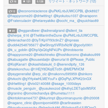
リツイート・ネットワーク (12)
16
121
0.128
@economicscience
@uPkKLnbJUWCCPBL
@ck8927
12
@happycome20
@drtwitting1
@kyokutou1037
@naraponn
@Fraterculacirr
@hetareyakiko
@occhi_ma_
@syuichiao89
@eggandbeer
@adrenalgrand
@silent_tia
81
@sherpa_616
@TheManintheDune
@uPkKLnbJUWCCPBL
@elenachan33
@3yTrKpVY93c9nZ7
@npnsss
@uddi42548795677
@wShrqy5VlR3xNzW
@goofy0901
@k_u_goblin
@DhpVjsQ0gNP4UPv
@hirobisonte
@happycome20
@hekichineko
@hoshikoromo
@akakou999
@kabuagatte
@kouseidaijin
@seruria18
@Please_Public
@KojiKanai1
@okashidaisuki_0
@serendipity_126
@tatekonchuu
@1HEjY8DXqIETo5h
@MEPMVCM
@psygeneralist
@arp_olz
@makonnu595959
@sinkoro
@tvkxchi
@gYHy4wHLMEYcuFx
@DqPiyLXPhK23nGX
@drtwitting1
@vix02140088
@asage_1000days
@muscle_penguin_
@yusukexzod
@k4hyLDETqdxW5RX
@granino
@omotechandya
@humetsu1111
@kintokimame4737
@kkurimpt
@punimarupunio
@fn20008
@nagano_clinic
@pomipomi4959
@carlinassien
@hayabusamaruko
@sherlock486
@Vmkrg4FvUUPQqxG