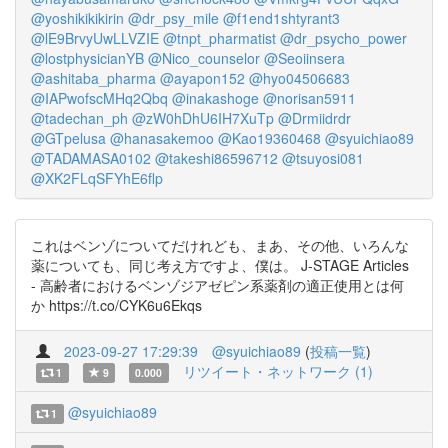
@yoshikikikirin
@dr_psy_mile
@f1end1shtyrant3
@lE9BrvyUwLLVZIE
@tnpt_pharmatist
@dr_psycho_power
@lostphysicianYB
@Nico_counselor
@Seoiinsera
@ashitaba_pharma
@ayapon152
@hyo04506683
@IAPwofscMHq2Qbq
@inakashoge
@norisan5911
@tadechan_ph
@zW0hDhU6IH7XuTp
@Drmiidrdr
@GTpelusa
@hanasakemoo
@Kao19360468
@syuichiao89
@TADAMASA0102
@takeshi86596712
@tsuyosi081
@XK2FLqSFYhE6flp
これはベンゾについてだけれども、まあ、その他、いろんな
薬についても、同じ考え方ですよ、僕は。 J-STAGE Articles
- 高齢者におけるベンゾジアゼピン系薬剤の適正使用とは何
か https://t.co/CYK6u6Ekqs
2023-09-27 17:29:39
@syuichiao89
(
投稿一覧
)
リツイート・ネットワーク (1)
1
9
0.000
@syuichiao89
1