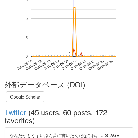
10
5
*
*
0
2019-09-23
2019-08-06
2019-08-24
2019-09-11
2019-09-29
2019-08-12
2019-08-30
2019-09-17
2019-08-18
2019-09-05
外部データベース (DOI)
Google Scholar
Twitter
(45 users, 60 posts, 172
favorites)
なんだかもうずいぶん昔に書いたんだなこれ。 J-STAGE