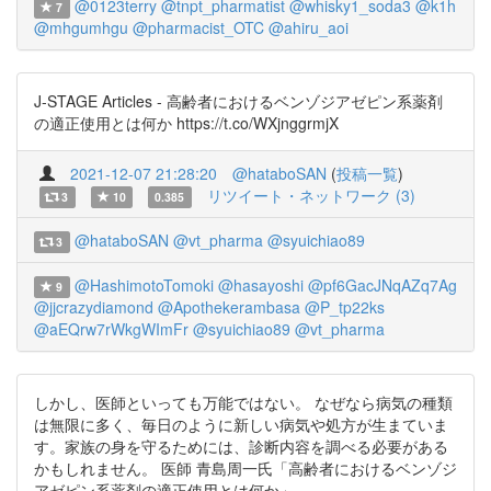
@0123terry
@tnpt_pharmatist
@whisky1_soda3
@k1h
7
@mhgumhgu
@pharmacist_OTC
@ahiru_aoi
J-STAGE Articles - 高齢者におけるベンゾジアゼピン系薬剤
の適正使用とは何か https://t.co/WXjnggrmjX
2021-12-07 21:28:20
@hataboSAN
(
投稿一覧
)
リツイート・ネットワーク (3)
3
10
0.385
@hataboSAN
@vt_pharma
@syuichiao89
3
@HashimotoTomoki
@hasayoshi
@pf6GacJNqAZq7Ag
9
@jjcrazydiamond
@Apothekerambasa
@P_tp22ks
@aEQrw7rWkgWImFr
@syuichiao89
@vt_pharma
しかし、医師といっても万能ではない。 なぜなら病気の種類
は無限に多く、毎日のように新しい病気や処方が生まていま
す。家族の身を守るためには、診断内容を調べる必要がある
かもしれません。 医師 青島周一氏「高齢者におけるベンゾジ
アゼピン系薬剤の適正使用とは何か」