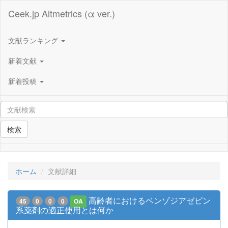
Ceek.jp Altmetrics (α ver.)
文献ランキング
新着文献
新着投稿
検索
ホーム
文献詳細
高齢者におけるベンゾジアゼピン
45
0
0
0
OA
系薬剤の適正使用とは何か