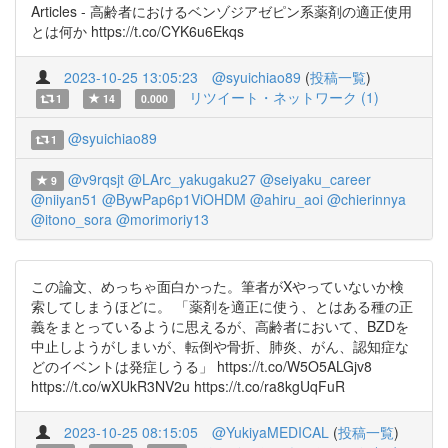
Articles - 高齢者におけるベンゾジアゼピン系薬剤の適正使用
とは何か https://t.co/CYK6u6Ekqs
2023-10-25 13:05:23
@syuichiao89
(
投稿一覧
)
リツイート・ネットワーク (1)
1
14
0.000
@syuichiao89
1
@v9rqsjt
@LArc_yakugaku27
@seiyaku_career
9
@niiyan51
@BywPap6p1ViOHDM
@ahiru_aoi
@chierinnya
@itono_sora
@morimoriy13
この論文、めっちゃ面白かった。筆者がXやっていないか検
索してしまうほどに。 「薬剤を適正に使う、とはある種の正
義をまとっているように思えるが、高齢者において、BZDを
中止しようがしまいが、転倒や骨折、肺炎、がん、認知症な
どのイベントは発症しうる」 https://t.co/W5O5ALGjv8
https://t.co/wXUkR3NV2u https://t.co/ra8kgUqFuR
2023-10-25 08:15:05
@YukiyaMEDICAL
(
投稿一覧
)