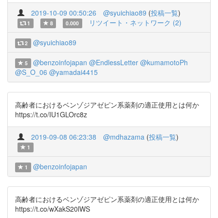
2019-10-09 00:50:26
@syuichiao89
(
投稿一覧
)
リツイート・ネットワーク (2)
1
8
0.000
@syuichiao89
2
@benzoinfojapan
@EndlessLetter
@kumamotoPh
5
@S_O_06
@yamadai4415
高齢者におけるベンゾジアゼピン系薬剤の適正使用とは何か
https://t.co/IU1GLOrc8z
2019-09-08 06:23:38
@mdhazama
(
投稿一覧
)
1
@benzoinfojapan
1
高齢者におけるベンゾジアゼピン系薬剤の適正使用とは何か
https://t.co/wXakS20lWS