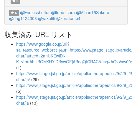
6
@EndlessLetter
@itono_sora
@Mican15Sakura
6
@ring1124303
@yakutiti
@zuratomo4
収集済み URL リスト
https://www.google.co.jp/url?
sa=t&source=web&rct=j&url=https://www.jstage.jst.go.jp/article
char/ja&ved=2ahUKEwiDl-
K_vIrmAhUBOisKHYlDBywQFjABegQICRAC&usg=AOvVaw09g
(1)
https://www.jstage.jst.go.jp/article/appliedtherapeutics/9/2/9_25
char/ja/
(29)
https://www.jstage.jst.go.jp/article/appliedtherapeutics/9/2/9_2
(5)
https://www.jstage.jst.go.jp/article/appliedtherapeutics/9/2/9_2
char/ja
(13)