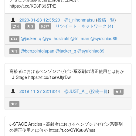
https://t.co/KD6F63STrE
2020-01-23 12:35:29
@t_nihonmatsu
(
投稿一覧
)
リツイート・ネットワーク (4)
4
3
0.577
@jacker_q
@yu_hosizaki
@tri_man
@syuichiao89
4
@benzoinfojapan
@jacker_q
@syuichiao89
3
高齢者におけるベンゾジアゼピン系薬剤の適正使用とは何か
- J-Stage https://t.co/1ce9JfjrDw
2019-11-27 22:18:44
@JUST_AI_
(
投稿一覧
)
3
0
J-STAGE Articles - 高齢者におけるベンゾジアゼピン系薬剤
の適正使用とは何か https://t.co/CYK6u6Vnss