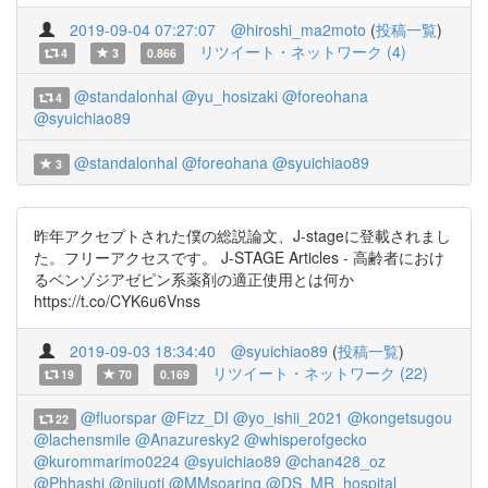
2019-09-04 07:27:07
@hiroshi_ma2moto
(
投稿一覧
)
リツイート・ネットワーク (4)
4
3
0.866
@standalonhal
@yu_hosizaki
@foreohana
4
@syuichiao89
@standalonhal
@foreohana
@syuichiao89
3
昨年アクセプトされた僕の総説論文、J-stageに登載されまし
た。フリーアクセスです。 J-STAGE Articles - 高齢者におけ
るベンゾジアゼピン系薬剤の適正使用とは何か
https://t.co/CYK6u6Vnss
2019-09-03 18:34:40
@syuichiao89
(
投稿一覧
)
リツイート・ネットワーク (22)
19
70
0.169
@fluorspar
@Fizz_DI
@yo_ishii_2021
@kongetsugou
22
@lachensmile
@Anazuresky2
@whisperofgecko
@kurommarimo0224
@syuichiao89
@chan428_oz
@Phhashi
@nijuoti
@MMsoaring
@DS_MR_hospital