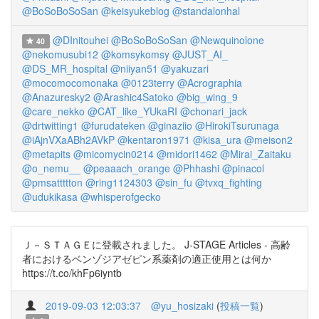
@BoSoBoSoSan
@keisyukeblog
@standalonhal
@DInitouhei
@BoSoBoSoSan
@Newquinolone
40
@nekomusubi12
@komsykomsy
@JUST_AI_
@DS_MR_hospital
@niiyan51
@yakuzari
@mocomocomonaka
@0123terry
@Acrographia
@Anazuresky2
@Arashic4Satoko
@big_wing_9
@care_nekko
@CAT_like_YUkaRI
@chonari_jack
@drtwitting1
@furudateken
@ginaziio
@HirokiTsurunaga
@iAjnVXaABh2AVkP
@kentaron1971
@kisa_ura
@meison2
@metapits
@micomycin0214
@midori1462
@Mirai_Zaitaku
@o_nemu__
@peaaach_orange
@Phhashi
@pinacol
@pmsattttton
@ring1124303
@sin_fu
@tvxq_fighting
@udukikasa
@whisperofgecko
Ｊ－ＳＴＡＧＥに登載されました。 J-STAGE Articles - 高齢
者におけるベンゾジアゼピン系薬剤の適正使用とは何か
https://t.co/khFp6iyntb
2019-09-03 12:03:37
@yu_hosizaki
(
投稿一覧
)