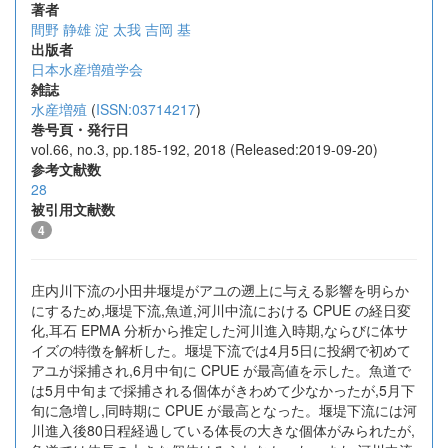
著者
間野 静雄
淀 太我
吉岡 基
出版者
日本水産増殖学会
雑誌
水産増殖
(
ISSN:03714217
)
巻号頁・発行日
vol.66, no.3, pp.185-192, 2018 (Released:2019-09-20)
参考文献数
28
被引用文献数
4
庄内川下流の小田井堰堤がアユの遡上に与える影響を明らか
にするため,堰堤下流,魚道,河川中流における CPUE の経日変
化,耳石 EPMA 分析から推定した河川進入時期,ならびに体サ
イズの特徴を解析した。堰堤下流では4月5日に投網で初めて
アユが採捕され,6月中旬に CPUE が最高値を示した。魚道で
は5月中旬まで採捕される個体がきわめて少なかったが,5月下
旬に急増し,同時期に CPUE が最高となった。堰堤下流には河
川進入後80日程経過している体長の大きな個体がみられたが,