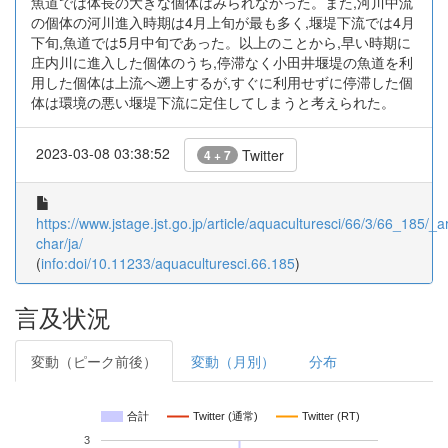
魚道では体長の大きな個体はみられなかった。また,河川中流
の個体の河川進入時期は4月上旬が最も多く,堰堤下流では4月
下旬,魚道では5月中旬であった。以上のことから,早い時期に
庄内川に進入した個体のうち,停滞なく小田井堰堤の魚道を利
用した個体は上流へ遡上するが,すぐに利用せずに停滞した個
体は環境の悪い堰堤下流に定住してしまうと考えられた。
2023-03-08 03:38:52
Twitter
4 + 7
https://www.jstage.jst.go.jp/article/aquaculturesci/66/3/66_185/_art
char/ja/
(
info:doi/10.11233/aquaculturesci.66.185
)
言及状況
変動（ピーク前後）
変動（月別）
分布
合計
Twitter (通常)
Twitter (RT)
3