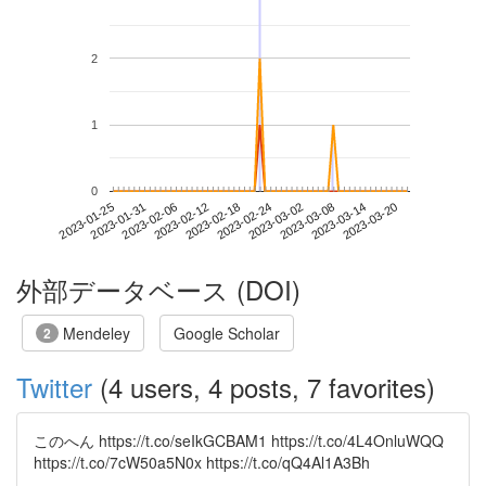
2
1
0
2023-03-14
2023-01-25
2023-02-12
2023-03-02
2023-03-20
2023-01-31
2023-02-18
2023-03-08
2023-02-06
2023-02-24
外部データベース (DOI)
Mendeley
Google Scholar
2
Twitter
(4 users, 4 posts, 7 favorites)
このへん https://t.co/seIkGCBAM1 https://t.co/4L4OnluWQQ
https://t.co/7cW50a5N0x https://t.co/qQ4Al1A3Bh