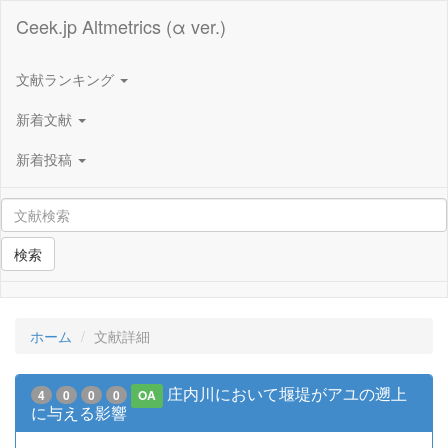
Ceek.jp Altmetrics (α ver.)
文献ランキング
新着文献
新着投稿
検索
ホーム
文献詳細
庄内川において堰堤がアユの遡上
4
0
0
0
OA
に与える影響