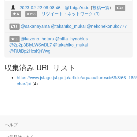
2023-02-22 09:08:46
@TaigaYodo
(
投稿一覧
)
3
リツイート・ネットワーク (3)
6
0.258
@sakanayama
@takahiko_mukai
@nekonekonuko777
3
@kazeno_hotaru
@pitta_hynobius
5
@2p2p3BIyLWSwDL7
@takahiko_mukai
@RUtBp2HcsKj4Vwg
収集済み URL リスト
https://www.jstage.jst.go.jp/article/aquaculturesci/66/3/66_185/
char/ja/
(4)
ヘルプ
ご意見はこちら