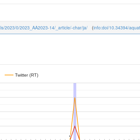
mals/2023/0/2023_AA2023-14/_article/-char/ja/
(
info:doi/10.34394/aqu
Twitter (RT)
*
*