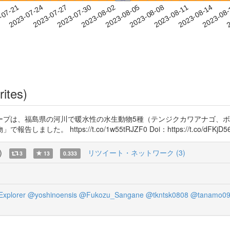
2023-08-11
2023-08-14
2023-08
-07-21
2
2023-07-24
2023-07-27
2023-07-30
2023-08-02
2023-08-05
2023-08-08
rites)
ープは、福島県の河川で暖水性の水生動物5種（テンジクカワアナゴ、
ps://t.co/1w55tRJZF0 Doi：https://t.co/dFKjD56SzV h
)
リツイート・ネットワーク (3)
3
13
0.333
xplorer
@yoshinoensis
@Fukozu_Sangane
@tkntsk0808
@tanamo09