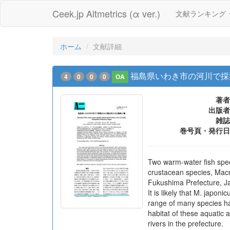
Ceek.jp Altmetrics (α ver.)
文献ランキング
ホーム
文献詳細
福島県いわき市の河川で採
4
0
0
0
OA
著者
出版者
雑誌
巻号頁・発行日
Two warm-water fish spec
crustacean species, Macr
Fukushima Prefecture, Ja
It is likely that M. japo
range of many species ha
habitat of these aquatic 
rivers in the prefecture.