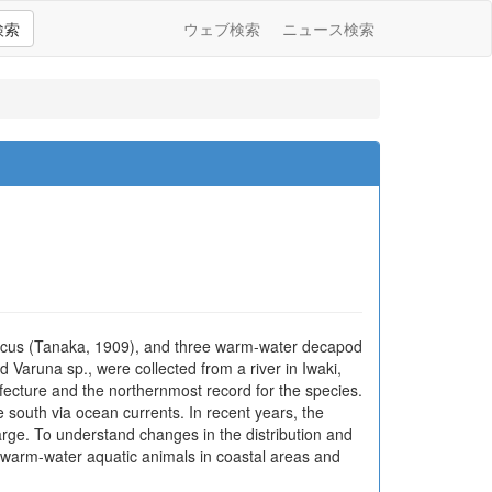
検索
ウェブ検索
ニュース検索
nicus (Tanaka, 1909), and three warm-water decapod
aruna sp., were collected from a river in Iwaki,
ecture and the northernmost record for the species.
e south via ocean currents. In recent years, the
ge. To understand changes in the distribution and
f warm-water aquatic animals in coastal areas and