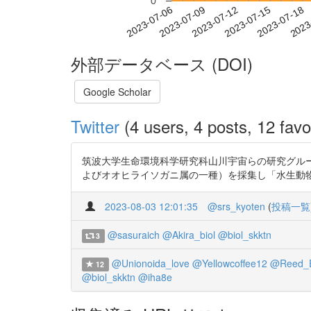
0
2023-07-12
2023-07-15
2023-07-18
2023
2023-07-06
2023-07-09
外部データベース (DOI)
Google Scholar
Twitter
(4 users, 4 posts, 12 favo
筑波大学生命環境科学研究科山川宇宙らの研究グル
よびオオヒライソガニ属の一種）を採集し「水生動物」で報告しました。 htt
2023-08-03 12:01:35
@srs_kyoten
(
投稿一覧
@sasuraich
@Akira_biol
@biol_skktn
3
@Unionoida_love
@Yellowcoffee12
@Reed_E
12
@biol_skktn
@iha8e