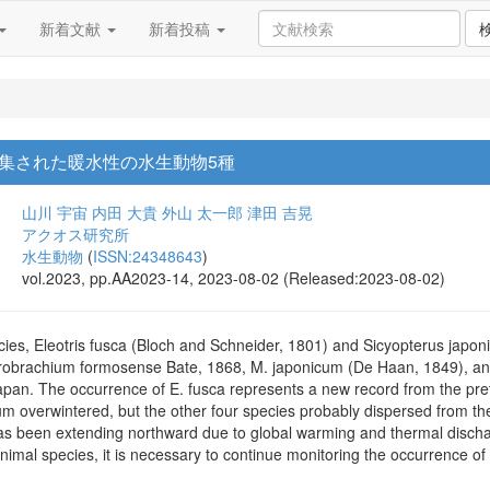
新着文献
新着投稿
集された暖水性の水生動物5種
山川 宇宙
内田 大貴
外山 太一郎
津田 吉晃
アクオス研究所
水生動物
(
ISSN:24348643
)
vol.2023, pp.AA2023-14, 2023-08-02 (Released:2023-08-02)
ies, Eleotris fusca (Bloch and Schneider, 1801) and Sicyopterus japo
obrachium formosense Bate, 1868, M. japonicum (De Haan, 1849), and V
pan. The occurrence of E. fusca represents a new record from the pref
nicum overwintered, but the other four species probably dispersed from th
s been extending northward due to global warming and thermal dischar
animal species, it is necessary to continue monitoring the occurrence o