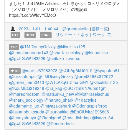
ました！ J-STAGE Articles - 石川県からクロヘリメジロザメ
（メジロザメ目：メジロザメ科）の初記録
https://t.co/5WfqvYEMoO
2023-11-01 11:40:44
@grandakeito
(
投稿一覧
)
リツイート・ネットワーク (7)
7
33
0.345
@TMDisneyGrizzly
@kitsukitsu125
7
@hedolamanabe143
@shark_sociology
@tsunoakko
@lg4i1SoW1B3529
@shitake_reverse
@martini67983978
@kObAgAkU0919
@kyaputen81
30
@forzaatenpei
@TMDisneyGrizzly
@ore481964372072
@green_men0413
@WTcA8qGDhhatGNY
@kitsukitsu125
@KouMEG219246
@Ei_kag
@BO7zmi6NAunm1gm
@mareornozomi
@matsuriku_new
@Mothraselachus
@shark_sociology
@haruto_shark
@1dactylus
@edamame_uo
@miyazakishark
@Odontaspisferox
@takanobukosuda
@tsunoakko
@EhOiUykz3E95805
@funnyafunya
@Zkabigon8
@eda_fishrimp
@isago_64
@lg4i1SoW1B3529
@Dendrodoris