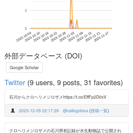
2
*
*
0
2023-11-21
2023-10-04
2023-10-22
2023-11-09
2023-11-27
2023-10-10
2023-10-28
2023-11-15
2023-10-16
2023-11-03
外部データベース (DOI)
Google Scholar
Twitter
(9 users, 9 posts, 31 favorites)
石川からクロヘリメジロザメhttps://t.co/EffFp2D0xV
2023-12-05 22:17:29
@callogobius
(
投稿一覧
)
クロヘリメジロザメの石川県初記録が水生動物誌で公開され