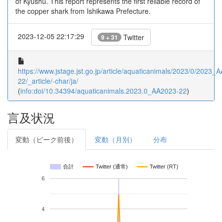
of Kyushu. This report represents the first reliable record of
the copper shark from Ishikawa Prefecture.
2023-12-05 22:17:29
Twitter
9 + 31
https://www.jstage.jst.go.jp/article/aquaticanimals/2023/0/2023_
22/_article/-char/ja/
(
info:doi/10.34394/aquaticanimals.2023.0_AA2023-22
)
言及状況
変動（ピーク前後）
変動（月別）
分布
合計
Twitter (通常)
Twitter (RT)
6
4