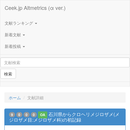
Ceek.jp Altmetrics (α ver.)
文献ランキング
新着文献
新着投稿
検索
ホーム
文献詳細
石川県からクロヘリメジロザメ(メ
9
0
0
0
OA
ジロザメ目:メジロザメ科)の初記録