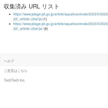
収集済み URL リスト
https://www.jstage.jst.go.jp/article/aquaticanimals/2023/0/20
22/_article/-char/ja
(1)
https://www.jstage.jst.go.jp/article/aquaticanimals/2023/0/20
22/_article/-char/ja/
(8)
ヘルプ
ご意見はこちら
TechTech Inc.