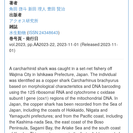
著者
角田 啓斗
新田 理人
豊田 賢治
出版者
アクオス研究所
雑誌
水生動物
(
ISSN:24348643
)
巻号頁・発行日
vol.2023, pp.AA2023-22, 2023-11-01 (Released:2023-11-
01)
A carcharhinid shark was caught in a set-net fishery off
Wajima City in Ishikawa Prefecture, Japan. The individual
was identified as a copper shark Carcharhinus brachyurus
based on morphological characteristics and DNA barcoding
using the 12S ribosomal RNA and cytochrome c oxidase
subunit l gene (cox1) regions of the mitochondrial DNA. In
Japan, the copper shark has been recorded from the Sea of
Japan, including the coasts of Hokkaido, Niigata and
Yamaguchi prefectures; and from the Pacific coast, including
the Kashima-nada Sea, the east coast of the Boso
Peninsula, Sagami Bay, the Ariake Sea and the south coast