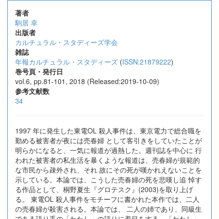
著者
駒居 幸
出版者
カルチュラル・スタディーズ学会
雑誌
年報カルチュラル・スタディーズ
(
ISSN:21879222
)
巻号頁・発行日
vol.6, pp.81-101, 2018 (Released:2019-10-09)
参考文献数
34
1997 年に発生した東電OL 殺人事件は、東京電力で総合職を
勤める被害者が夜には売春婦 として客引きをしていたことが
明らかになると、一気に報道が過熱した。週刊誌を中心に 行
われた被害者の私生活を暴くような報道は、売春婦が規範的
な市民から疎外され、それ 故にその死が嘆かれえないことを
示している。本論では、こうした売春婦の死を悲嘆し追 悼す
る作品として、桐野夏生『グロテスク』(2003)を取り上げ
る。 東電OL 殺人事件をモチーフに書かれた本作では、二人
の売春婦が殺害される。本論では、 二人の姉であり、同級生
である語り手の「わたし」の語りに着目をする。「わたし」