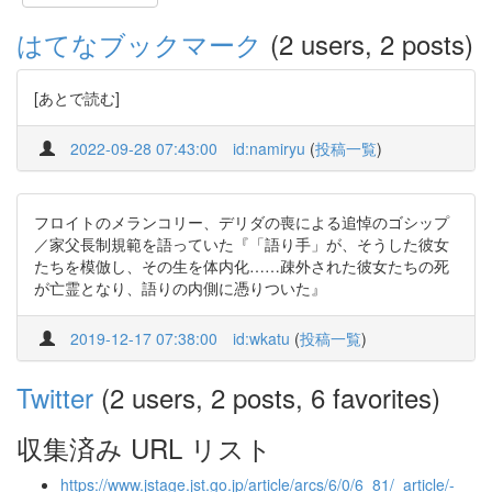
はてなブックマーク
(2 users, 2 posts)
[あとで読む]
2022-09-28 07:43:00
id:namiryu
(
投稿一覧
)
フロイトのメランコリー、デリダの喪による追悼のゴシップ
／家父長制規範を語っていた『「語り手」が、そうした彼女
たちを模倣し、その生を体内化……疎外された彼女たちの死
が亡霊となり、語りの内側に憑りついた』
2019-12-17 07:38:00
id:wkatu
(
投稿一覧
)
Twitter
(2 users, 2 posts, 6 favorites)
収集済み URL リスト
https://www.jstage.jst.go.jp/article/arcs/6/0/6_81/_article/-