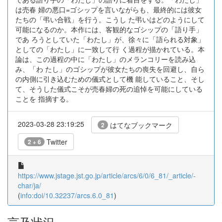
は売春 婦の悪口=ゴシップを言いながらも、最終的には彼女
たちの「弔い合戦」を行う。こうし た弔いはどのようにして
可能になるのか。本作には、客観的なゴシップの「語り手」
であ ろうとしていた「わたし」が、徐々に「語られる対象」
としての「わたし」に一致して行 く過程が描かれている。本
論は、この過程の中に「わたし」のメランコリーを読み込
み、「わ たし」のゴシップが彼女たちの喪失を回避し、自ら
の内側に引き込むための儀式として機 能していること、そし
て、そうした儀式こそが売春婦の死の追悼を可能にしている
ことを 指摘する。
2023-03-28 23:19:25
はてなブックマーク
2
Twitter
2 + 6
https://www.jstage.jst.go.jp/article/arcs/6/0/6_81/_article/-
char/ja/
(
info:doi/10.32237/arcs.6.0_81
)
言及状況