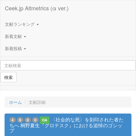
Ceek.jp Altmetrics (α ver.)
文献ランキング
新着文献
新着投稿
検索
ホーム
文献詳細
〈社会的な死〉を刻印された者た
4
0
0
0
OA
ちへ 桐野夏生『グロテスク』における追悼のゴシッ
プ