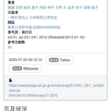
著者
後藤 宗理
柏木 惠子
内田 伸子
大野 久
金井 篤子
高橋 惠子
出版者
一般社団法人 日本教育心理学会
雑誌
教育心理学年報
(
ISSN:04529650
)
巻号頁・発行日
vol.51, pp.231-247, 2012 (Released:2013-01-16)
参考文献数
20
2023-07-20 06:12:12
Twitter
4 + 3
Wikipedia
1 + 1
https://www.jstage.jst.go.jp/article/arepj/51/0/51_231/_article/-
char/ja/
(
info:doi/10.5926/arepj.51.231
)
言及状況