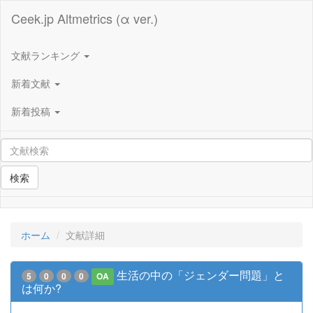
Ceek.jp Altmetrics (α ver.)
文献ランキング
新着文献
新着投稿
検索
ホーム
文献詳細
生活の中の「ジェンダー問題」と
5
0
0
0
OA
は何か?