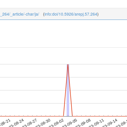
7_264/_article/-char/ja/
(
info:doi/10.5926/arepj.57.264
)
2023-09-11
2023-09-14
2023-09
-08-21
2
2023-08-24
2023-08-27
2023-08-30
2023-09-02
2023-09-05
2023-09-08