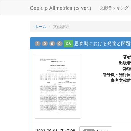
Ceek.jp Altmetrics (α ver.)
文献ランキング
ホーム
文献詳細
思春期における発達と問題
4
0
0
0
OA
著者
出版者
雑誌
巻号頁・発行日
参考文献数
2023-09-03 17:47:08