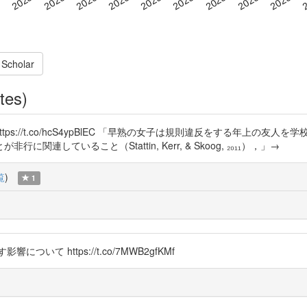
 Scholar
tes)
題行動 https://t.co/hcS4ypBlEC 「早熟の女子は規則違反をする
していること（Stattin, Kerr, & Skoog, ₂₀₁₁），」→
覧
)
1
いて https://t.co/7MWB2gfKMf