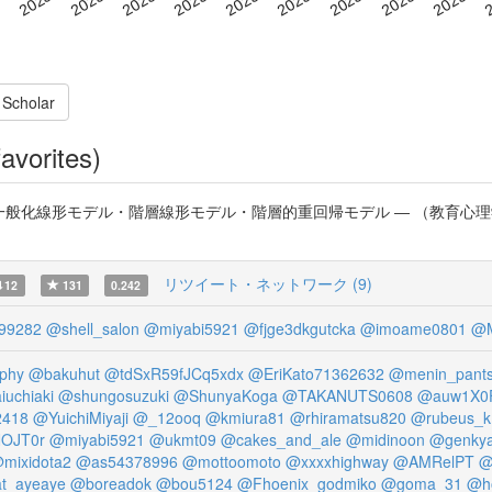
 Scholar
avorites)
化線形モデル・階層線形モデル・階層的重回帰モデル ― （教育心理学年報, 201
リツイート・ネットワーク (9)
12
131
0.242
99282
@shell_salon
@miyabi5921
@fjge3dkgutcka
@imoame0801
@M
phy
@bakuhut
@tdSxR59fJCq5xdx
@EriKato71362632
@menin_pant
iuchiaki
@shungosuzuki
@ShunyaKoga
@TAKANUTS0608
@auw1X0F
2418
@YuichiMiyaji
@_12ooq
@kmiura81
@rhiramatsu820
@rubeus_k
NOJT0r
@miyabi5921
@ukmt09
@cakes_and_ale
@midinoon
@genky
mixidota2
@as54378996
@mottoomoto
@xxxxhighway
@AMRelPT
@
t_ayeaye
@boreadok
@bou5124
@Fhoenix_godmiko
@goma_31
@h