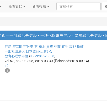
新着文献
新着投稿
する ―一般線形モデル・一般化線形モデル・階層線形モデル・
荘島 宏二郎
宇佐美 慧
橋本 貴充
登藤 直弥
高野 慶輔
一般社団法人 日本教育心理学会
教育心理学年報
(
ISSN:04529650
)
vol.57, pp.302-308, 2018-03-30 (Released:2018-09-14)
10
1