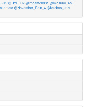
t0715
@HYD_H2
@imoame0801
@midsumGAME
akamoto
@November_Rain_4
@keichan_univ