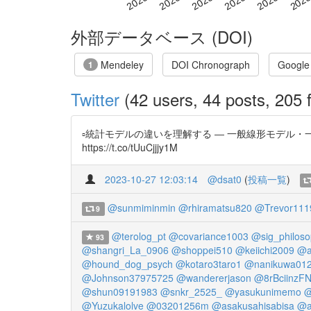
外部データベース (DOI)
Mendeley
DOI Chronograph
Google
1
Twitter
(42 users, 44 posts, 205 f
▫️統計モデルの違いを理解する ― 一般線形モデル・一般
https://t.co/tUuCjjjy1M
2023-10-27 12:03:14
@dsat0
(
投稿一覧
)
@sunmiminmin
@rhiramatsu820
@Trevor111
9
@terolog_pt
@covariance1003
@sig_philoso
93
@shangri_La_0906
@shoppei510
@keiichi2009
@a
@hound_dog_psych
@kotaro3taro1
@nanikuwa01
@Johnson37975725
@wandererjason
@8rBciinzF
@shun09191983
@snkr_2525_
@yasukunimemo
@
@Yuzukalolve
@03201256m
@asakusahisabisa
@a