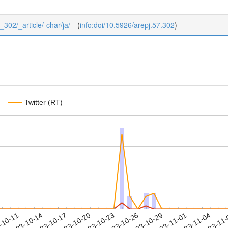
7_302/_article/-char/ja/
(
info:doi/10.5926/arepj.57.302
)
Twitter (RT)
2023-11-01
2023-11-04
2023-11
-10-11
2
2023-10-14
2023-10-17
2023-10-20
2023-10-23
2023-10-26
2023-10-29