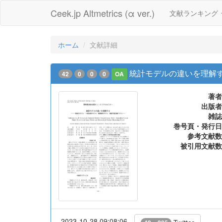
Ceek.jp Altmetrics (α ver.)
文献ランキング
ホーム
文献詳細
統計モデルの違いを理解
42
0
0
0
OA
著者
出版者
雑誌
巻号頁・発行日
参考文献数
被引用文献数
2023-10-28 09:08:06