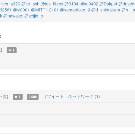
nkes_a326
@ko_ash
@tes_titans
@3104mitsu0402
@Dakpt4
@drligh
ll2581
@yi0001
@MITTI12101
@yamaotoko_tt
@d_shimakura
@h__s
k
@nawakei
@seijin_o
p
覧
)
1
一覧
)
リツイート・ネットワーク (1)
1
0.000