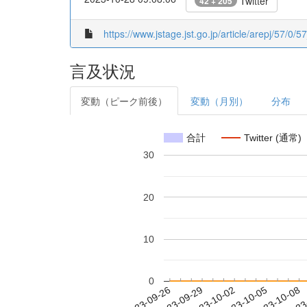
Twitter
42 + 205
https://www.jstage.jst.go.jp/article/arepj/57/0/5
言及状況
変動（ピーク前後）
変動（月別）
分布
合計
Twitter (通常)
30
20
10
0
2023-10-02
2023-10-05
2023-10-08
2023
2023-09-26
2023-09-29