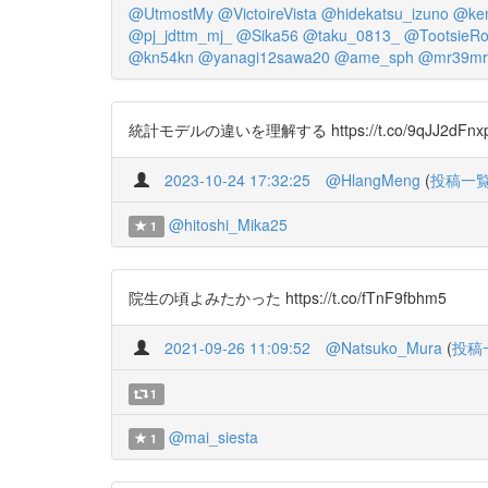
@UtmostMy
@VictoireVista
@hidekatsu_izuno
@ke
@pj_jdttm_mj_
@Sika56
@taku_0813_
@TootsieRo
@kn54kn
@yanagi12sawa20
@ame_sph
@mr39mr
統計モデルの違いを理解する https://t.co/9qJJ2dFnx
2023-10-24 17:32:25
@HlangMeng
(
投稿一
@hitoshi_Mika25
1
院生の頃よみたかった https://t.co/fTnF9fbhm5
2021-09-26 11:09:52
@Natsuko_Mura
(
投稿
1
@mai_siesta
1