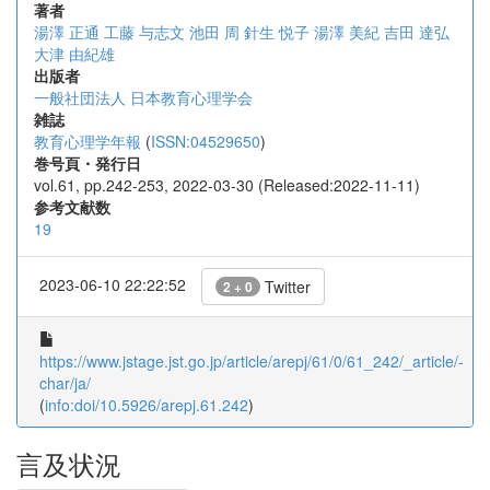
著者
湯澤 正通
工藤 与志文
池田 周
針生 悦子
湯澤 美紀
吉田 達弘
大津 由紀雄
出版者
一般社団法人 日本教育心理学会
雑誌
教育心理学年報
(
ISSN:04529650
)
巻号頁・発行日
vol.61, pp.242-253, 2022-03-30 (Released:2022-11-11)
参考文献数
19
2023-06-10 22:22:52
Twitter
2 + 0
https://www.jstage.jst.go.jp/article/arepj/61/0/61_242/_article/-
char/ja/
(
info:doi/10.5926/arepj.61.242
)
言及状況