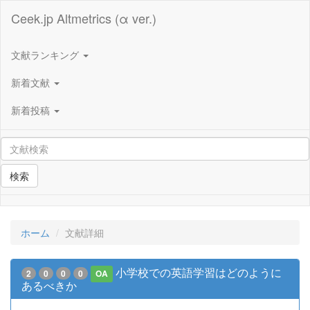
Ceek.jp Altmetrics (α ver.)
文献ランキング
新着文献
新着投稿
検索
ホーム
文献詳細
小学校での英語学習はどのように
2
0
0
0
OA
あるべきか