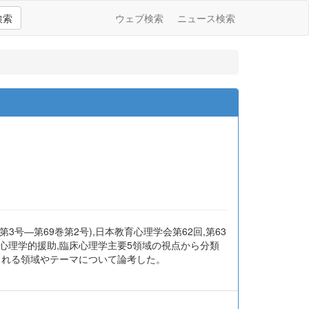
検索
ウェブ検索
ニュース検索
第3号―第69巻第2号),日本教育心理学会第62回,第63
床心理学的援助,臨床心理学主要5領域の視点から分類
される領域やテーマについて論考した。