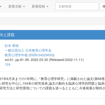
新着文献
新着投稿
向と課題
杉本 希映
一般社団法人 日本教育心理学会
教育心理学年報
(
ISSN:04529650
)
vol.61, pp.81-99, 2022-03-30 (Released:2022-11-11)
124
2021年6月末までの1年間に,『教育心理学研究』に掲載された論文(第68巻
研究を中心に,104本の研究発表,論文の動向を臨床心理学的問題と臨
,研究方法と研究環境についての課題を述べるとともに,今後発展が期待