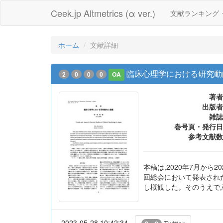
Ceek.jp Altmetrics (α ver.)
文献ランキング
ホーム
文献詳細
臨床心理学における研究動
2
0
0
0
OA
著者
出版者
雑誌
巻号頁・発行日
参考文献数
本稿は,2020年7月から
回総会において発表された
し概観した。そのうえで
2023-05-28 10:42:34