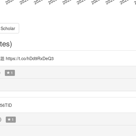
 Scholar
tes)
tps://t.co/hDd9RxDeQ3
)
1
56TID
)
1