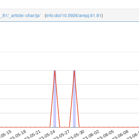
_81/_article/-char/ja/
(
info:doi/10.5926/arepj.61.81
)
2023-06-05
2023-06-08
2023-06
-05-15
2
2023-05-18
2023-05-21
2023-05-24
2023-05-27
2023-05-30
2023-06-02