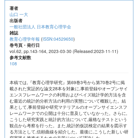
著者
山口 一大
出版者
一般社団法人 日本教育心理学会
雑誌
教育心理学年報
(
ISSN:04529650
)
巻号頁・発行日
vol.62, pp.143-164, 2023-03-30 (Released:2023-11-11)
参考文献数
108
本稿では,『教育心理学研究』第69巻3号から第70巻2号に掲
載された実証的な論文28本を対象に,事前登録やオープンサイ
エンスフレームワークの利用およびベイズ統計学的方法を含
む最近の統計的分析方法の利用の実態について概観した。結
果として,事前登録や研究マテリアルのオープンサイエンスフ
レームワークでの公開は十分に普及していなかった。さらに,
こうした研究実践と統計的方法について,厳格なテストという
観点から考察を行った。また,統計的仮説検定の結果を図示す
る方法として,信頼曲線を紹介した。最後に,こうした新しい研
究実践を推進するための方策について議論した。