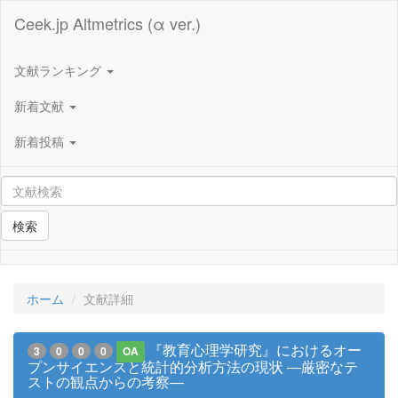
Ceek.jp Altmetrics (α ver.)
文献ランキング
新着文献
新着投稿
検索
ホーム
文献詳細
『教育心理学研究』におけるオー
3
0
0
0
OA
プンサイエンスと統計的分析方法の現状 ―厳密なテ
ストの観点からの考察―