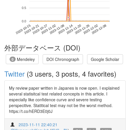
0.5
*
*
0.0
2023-12-02
2023-10-15
2023-11-02
2023-11-20
2023-12-08
2023-10-21
2023-11-08
2023-11-26
2023-10-27
2023-11-14
外部データベース (DOI)
Mendeley
DOI Chronograph
Google Scholar
0
Twitter
(3 users, 3 posts, 4 favorites)
My review paper written in Japanes is now open. I explained
several statisitcal test related concepts in this article. I
especially like confidence curve and severe testing
perspecitive. Statitical test may not be the worst method.
https://t.co/hERD3E0j0J
2023-11-11 22:40:21