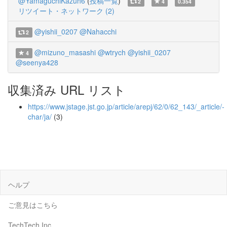
@YamaguchiKazuh6
(
投稿一覧
)
2
4
0.354
リツイート・ネットワーク (2)
@yishii_0207
@Nahacchi
2
@mizuno_masashi
@wtrych
@yishii_0207
4
@seenya428
収集済み URL リスト
https://www.jstage.jst.go.jp/article/arepj/62/0/62_143/_article/-
char/ja/
(3)
ヘルプ
ご意見はこちら
TechTech Inc.