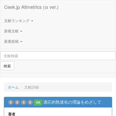
Ceek.jp Altmetrics (α ver.)
文献ランキング
新着文献
新着投稿
検索
ホーム
文献詳細
適応的熟達化の理論をめざして
3
0
0
0
OA
著者