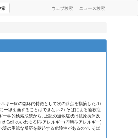
検索
ウェブ検索
ニュース検索
ばアレルギー症の臨床的特徴として次の諸点を指摘した.1)
間に一線を画することはできない.2) そばによる過敏症
ルギー学的検索成績から, 上記の過敏症状は抗原抗体反
 Gell のいわゆるI型アレルギー(即時型アレルギー)
hock等の重篤な反応を惹起する危険性があるので, そば