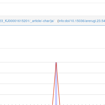
/8/23_KJ00001615201/_article/-char/ja/
(
info:doi/10.15036/arerugi.23.5