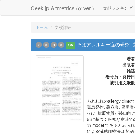
Ceek.jp Altmetrics (α ver.)
文献ランキング
ホーム
文献詳細
そばアレルギー症の研究 :
2
0
0
0
OA
著者
出版者
雑誌
巻号頁・発行日
被引用文献数
われわれのallergy 
喘息発作, 蕁麻疹, 胃
状は, 抗原物質が経口的
応に基づく厳密な意味でのア
の model であるとみ
による減感作療法は安易