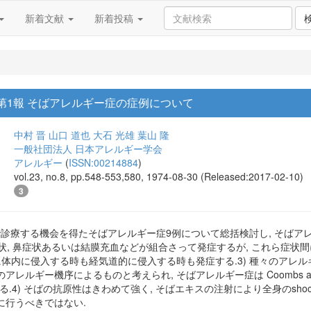
新着文献
新着投稿
 第1報 そばアレルギー症の症例について
中村 晋
山口 道也
大石 光雄
葉山 隆
一般社団法人 日本アレルギー学会
アレルギー
(
ISSN:00214884
)
vol.23, no.8, pp.548-553,580, 1974-08-30 (Released:2017-02-10)
3
clinicで診療する機会を得たそばアレルギー症9例について総括検討し, そ
腸症状, 鼻症状あるいは結膜充血などが組合さって発症するが, これら症状
に体内に侵入する時も経気道的に侵入する時も発症する.3) 種々のアレ
レルギー機序によるものと考えられ, そばアレルギー症は Coombs and
られる.4) そばの抗原性はきわめて強く, そばエキスの注射により全身のs
に行うべきではない.