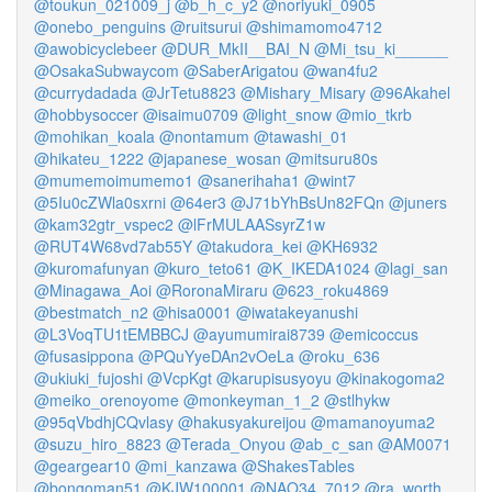
@toukun_021009_j
@b_h_c_y2
@noriyuki_0905
@onebo_penguins
@ruitsurui
@shimamomo4712
@awobicyclebeer
@DUR_MkII__BAI_N
@Mi_tsu_ki______
@OsakaSubwaycom
@SaberArigatou
@wan4fu2
@currydadada
@JrTetu8823
@Mishary_Misary
@96Akahel
@hobbysoccer
@isaimu0709
@light_snow
@mio_tkrb
@mohikan_koala
@nontamum
@tawashi_01
@hikateu_1222
@japanese_wosan
@mitsuru80s
@mumemoimumemo1
@sanerihaha1
@wint7
@5Iu0cZWla0sxrni
@64er3
@J71bYhBsUn82FQn
@juners
@kam32gtr_vspec2
@lFrMULAASsyrZ1w
@RUT4W68vd7ab55Y
@takudora_kei
@KH6932
@kuromafunyan
@kuro_teto61
@K_IKEDA1024
@lagi_san
@Minagawa_Aoi
@RoronaMiraru
@623_roku4869
@bestmatch_n2
@hisa0001
@iwatakeyanushi
@L3VoqTU1tEMBBCJ
@ayumumirai8739
@emicoccus
@fusasippona
@PQuYyeDAn2vOeLa
@roku_636
@ukiuki_fujoshi
@VcpKgt
@karupisusyoyu
@kinakogoma2
@meiko_orenoyome
@monkeyman_1_2
@stlhykw
@95qVbdhjCQvlasy
@hakusyakureijou
@mamanoyuma2
@suzu_hiro_8823
@Terada_Onyou
@ab_c_san
@AM0071
@geargear10
@mi_kanzawa
@ShakesTables
@bongoman51
@KJW100001
@NAO34_7012
@ra_worth