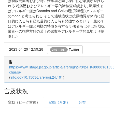
ば粉販売業者および特に仕事場と同じ棟に住む家族が挙げら
れる.2)病歴およびアレルギー学的諸検査成績より, 職業性そ
ばアレルギー症はCoombs and GellのI型(即時型)アレルギー
のmodelと考えられる.そして過敏症状は抗原物質が体内に経
口的に入る時も経気道的に入る時も発症するという一般のそ
ばアレルギー症と同様の特徴を有する.3)著者らはそば粉取扱
業者への指導方針の若干の試案をアレルギー学的見地より提
唱した.
2023-04-20 12:59:28
Twitter
249 + 367
https://www.jstage.jst.go.jp/article/arerugi/24/3/24_KJ0000161535
char/ja/
(
info:doi/10.15036/arerugi.24.191
)
言及状況
変動（ピーク前後）
変動（月別）
分布