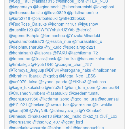
@Seg_Faul
@akina1015
@shinobu_libra
@TEK_NO3
@kogemayo
@haginomochi
@kinenbarenishi
@ovoghost
@nihonsoudansitu
@Ilove0829
@pristinanomine
@kuro2718
@orutoakiduki
@h8ed35bksk
@RedRose_Daisuke
@konomin1101
@kyushow
@rushlife123
@6WF6YnhzkrUZYAb
@kleric3
@agemotEahpla
@tenmachou
@YuzukaMinaduki
@sakamotoakira73
@jessica_nue
@murasakino_o
@delphinusharuka
@y_kudo
@specialrapid221
@hentaisan3
@alsoras
@PAKU
@tachikoma_72
@tomoume
@jinaskjinask
@hironika
@hasumukainoneko
@hrnbskgc
@Pyotr1840
@cougar_chan_757
@Tomoya_Jinguuji
@DF34
@sirogane_haku
@hallconnen
@Ibrahim_Ibaraki
@xqobg
@Mega_Neo_LESS
@uc0079_taisa
@kyono_panda
@FfKiku3
@hafucco
@kage_fukukaicho
@miru2s1
@tom_tom_dom
@tonnura64
@CrushedNumbers
@asatsuki3
@kaedemitumitu
@genjurou1950
@kedama_zone
@geo_no_ura
@aquansai
@EZ_021
@tackco
@uwara_bar
@yorozuna
@k_wakita
@kanaji06
@WryNSb
@shimayuzu_u
@YKShake0
@illness6
@nakaken13
@kanoto_insho
@kaz_ts
@JP_Lox
@nerusame
@thsc782_407
@gear_lord
@maekakewasureta
@shion__gbf
@tadanoguchina