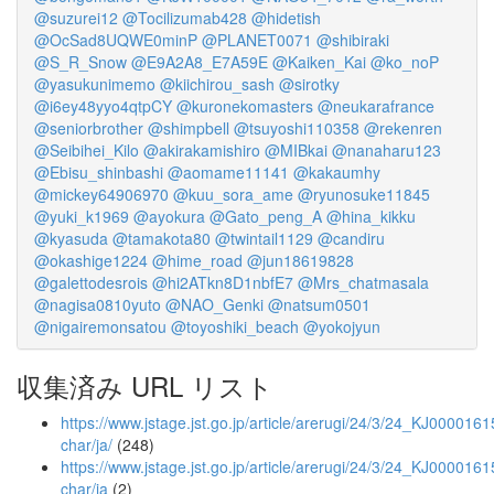
@suzurei12
@Tocilizumab428
@hidetish
@OcSad8UQWE0minP
@PLANET0071
@shibiraki
@S_R_Snow
@E9A2A8_E7A59E
@Kaiken_Kai
@ko_noP
@yasukunimemo
@kiichirou_sash
@sirotky
@i6ey48yyo4qtpCY
@kuronekomasters
@neukarafrance
@seniorbrother
@shimpbell
@tsuyoshi110358
@rekenren
@Seibihei_Kilo
@akirakamishiro
@MIBkai
@nanaharu123
@Ebisu_shinbashi
@aomame11141
@kakaumhy
@mickey64906970
@kuu_sora_ame
@ryunosuke11845
@yuki_k1969
@ayokura
@Gato_peng_A
@hina_kikku
@kyasuda
@tamakota80
@twintail1129
@candiru
@okashige1224
@hime_road
@jun18619828
@galettodesrois
@hi2ATkn8D1nbfE7
@Mrs_chatmasala
@nagisa0810yuto
@NAO_Genki
@natsum0501
@nigairemonsatou
@toyoshiki_beach
@yokojyun
収集済み URL リスト
https://www.jstage.jst.go.jp/article/arerugi/24/3/24_KJ0000161
char/ja/
(248)
https://www.jstage.jst.go.jp/article/arerugi/24/3/24_KJ000016
char/ja
(2)