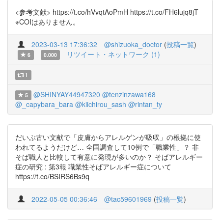
<参考文献> https://t.co/hVvqtAoPmH https://t.co/FH6lujq8jT
※COIはありません。
2023-03-13 17:36:32
@shizuoka_doctor
(
投稿一覧
)
リツイート・ネットワーク (1)
6
0.000
1
@SHINYAY44947320
@tenzinzawa168
5
@_capybara_bara
@kiichirou_sash
@rintan_ty
だいぶ古い文献で「皮膚からアレルゲンが吸収」の根拠に使
われてるようだけど… 全国調査して10例で「職業性」？ 非
そば職人と比較して有意に発現が多いのか？ そばアレルギー
症の研究 : 第3報 職業性そばアレルギー症について
https://t.co/BSIRS6Bs9q
2022-05-05 00:36:46
@tac59601969
(
投稿一覧
)