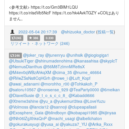
<参考文献> https://t.co/Gm3BIM1LQU
https://t.co/nlsdVb5NcF https://t.co/hk4AvkTGZY ※COIはあり
ません。
2022-05-04 20:17:39
@shizuoka_doctor
(
投稿一覧
)
245
386
0.330
リツイート・ネットワーク (246)
@joker_ray
@junenryu
@unihsik
@giogiogiga1
246
@UtsukiTiger
@shinumadenohima
@kanasahisa
@skyplcT
@NemusDianthus
@56M8TzImnMRe8sX
@M4ev0qWBzAhkqXM
@cima_35
@nume_46664
@RVwZSsNs8CqHGrh
@rowe_i
@Luft_Kopf
@awai_adanami
@morohho_r00
@Tohkakoh_P
@satoru10567
@nonsense_929
@TeaParty0000
@6meikan
@DiavelSusie
@_t_o_s_c_c_8_
@Kabaddi666
@Xtreme3shine
@yu_a
@yukemuri3tea
@LoveYuzu
@Volmoss
@lancia12
@sannoji
@clupeapallasii
@Exosphere_Gaia
@blindboyn
@kobapapi1985
@kijinyaa
@fNh06lZgXhksQnP
@machi_usagi
@albellchaton
@gokurakusyugi
@yusa_ai
@yakuza7_YU
@Arika_Rxxx