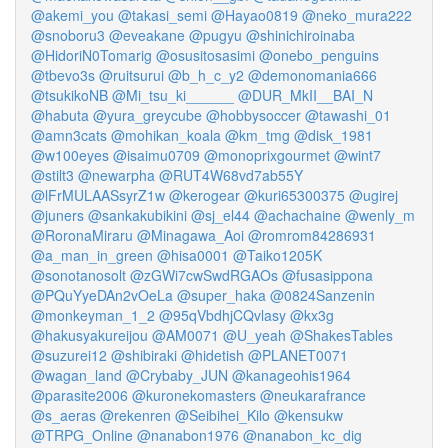
@akemi_you
@takasi_semi
@Hayao0819
@neko_mura222
@snoboru3
@eveakane
@pugyu
@shinichiroinaba
@HidoriN0Tomarig
@osusitosasimi
@onebo_penguins
@tbevo3s
@ruitsurui
@b_h_c_y2
@demonomania666
@tsukikoNB
@Mi_tsu_ki______
@DUR_MkII__BAI_N
@habuta
@yura_greycube
@hobbysoccer
@tawashi_01
@amn3cats
@mohikan_koala
@km_tmg
@disk_1981
@w100eyes
@isaimu0709
@monoprixgourmet
@wint7
@stilt3
@newarpha
@RUT4W68vd7ab55Y
@lFrMULAASsyrZ1w
@kerogear
@kuri65300375
@ugirej
@juners
@sankakubikini
@sj_el44
@achachaine
@wenly_m
@RoronaMiraru
@Minagawa_Aoi
@romrom84286931
@a_man_in_green
@hisa0001
@Taiko1205K
@sonotanosolt
@zGWi7cwSwdRGAOs
@fusasippona
@PQuYyeDAn2vOeLa
@super_haka
@0824Sanzenin
@monkeyman_1_2
@95qVbdhjCQvlasy
@kx3g
@hakusyakureijou
@AM0071
@U_yeah
@ShakesTables
@suzurei12
@shibiraki
@hidetish
@PLANET0071
@wagan_land
@Crybaby_JUN
@kanageohis1964
@parasite2006
@kuronekomasters
@neukarafrance
@s_aeras
@rekenren
@Seibihei_Kilo
@kensukw
@TRPG_Online
@nanabon1976
@nanabon_kc_dig