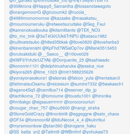
@n_gahaku
@shinnosuke_inu
@VNjY3MjNhTEerYx
@308krona
@Happy5_Samantha
@tossanotawagoto
@orangemoonG
@ginzoumk2
@rucola_
@4989momomomoe
@kazaake
@masakatsu_
@moumoumeruku
@retweetsurudake
@Seg_Faul
@kamenokoaikouka
@kitamilitante
@TEK_NO3
@to_mo_tmk
@3aT4G0UUk6TrNPU
@bataou1982
@cultivatetsubo
@h8ed35bksk
@Ilove0829
@iloveherbs3
@kinenbarenishi
@KpFhd7WSalOp7ov
@Mari43513453
@orutoakiduki
@__Saeco__
@10love029
@6WF6YnhzkrUZYAb
@Donjuanite_25
@kashiwado
@konomin1101
@delphinusharuka
@jessica_nue
@kiyora265
@lime_1023
@miri1588235626
@yonayonasakura1
@alsoras
@falcon_yuta
@hentaisan3
@IshimatsuOsamu
@reicesium
@sumire7332
@5wakaech1
@agano4Sq5
@camillus714
@eserver_dip_jp
@tachikoma_72
@tomoume
@tousitu1001
@hironika
@hrnbskgc
@sigsauerrrrrrrr
@corocorouriuri
@cougar_chan_757
@kou5600
@nangi_siraha
@StoneGoldCrazy
@8nonbiri8
@eggeggrw
@sato_chaos
@DF34
@forenoonM
@kituNeco4_4_4
@kulnrtkul
@myramoonbow
@ptan360
@sirogane_haku
@SS_batta_yn2
@Ta9mi9
@WBmfmf
@yohukasi73