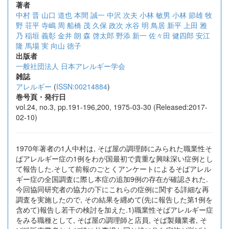
著者
中村 晋
山口 道也
本間 誠一
中沢 次夫
小林 敏男
小林 節雄
牧
野 荘平
寺嶋 周
船橋 茂
久保 政次
水谷 明
鳥居 新平
上田 雅
乃
稲垣 義彰
金井 朗
森 啓太郎
野添 新一
佐々田 健四郎
安江
隆
馬場 実
向山 徳子
出版者
一般社団法人 日本アレルギー学会
雑誌
アレルギー
(
ISSN:00214884
)
巻号頁・発行日
vol.24, no.3, pp.191-196,200, 1975-03-30 (Released:2017-
02-10)
1970年著者の1人中村は, そば屋の調理師にみられた職業性そ
ばアレルギー症の1例をわが国最初で貴重な興味深い症例とし
て報告した.そして前報のごとくアンケートによるそばアレル
ギー症の全国調査に際し本症の追加9例の存在が確認された.
今回協同研究者の協力の下にこれらの症例に関する詳細な再
調査を実施したので, その結果を纒めて(先に報告した第1例を
含めて)報告し若干の検討を加えた.1)職業性そばアレルギー症
をみる職種として, そば屋の調理師と店員, そば製麺業者, そ