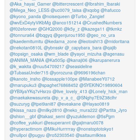
@Aka_hayai_Gamer
@bittercrescent
@Ibrahim_Ibaraki
@Mega_Neo_LESS
@uc0079_taisa
@xqobg
@hafucco
@kyono_panda
@noisequeen
@Turbo_Zangief
@wvExD4ytyViKbMg
@anco151214
@CrushedNumbers
@f02eforever
@GHQ2000
@k5y_z
@kazega11
@tkmkz
@tonnura64
@bqgyq
@genjurou1950
@geo_no_ura
@kaedemitumitu
@kedama_zone
@leotoshi13
@midoritana
@nekotan0810L
@ybnsskr
@_capybara_bara
@qajib
@topsign_osaka
@wm_blade
@yayoi_mizuha
@agenasu
@ANIMA_MANIA
@Ka50Sp
@kanaji06
@karupanerura
@k_wakita
@nuu54709217
@seasideline
@TubasaUnder715
@yorozuna
@9696196chan
@kanoto_insho
@lossapple100pe
@ManabeeY0712
@marupuku3
@spaghet76868452
@SYEKINO19890604
@YBXyaYKq7vHsrzo
@live_lovely_413
@Lonely_hick_man
@maekakewasureta
@p_v_a_c_
@SNghy7E9Z38clhr
@suzuryg
@tpei9ani87
@eveakane
@Hayao0819
@kissa_nazo
@milky2810
@neko_mura222
@Partita_Jyro
@shion__gbf
@takasi_semi
@yuzukilemon
@5sPgm
@coffee_yukkuri
@esuperannt
@gajimaru0078
@hyperactimom
@MikuHurrrrray
@nonstoptotokyo1
@nullpoi
@pugyu
@ro52303540
@saitaumilktea