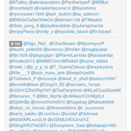
@KTalltoy
@akirakamishiro
@PanthertypeF
@MIBkai
@ronettes29
@masterbecome12
@tkiyoshima
@ryunosuke11845
@soh_tsukimi
@as_sakimori
@BX8Q4OaSaVX9wGd
@twintail1129
@TMisaki3
@Gato_peng_A
@playlikerabbits
@yukarigohan34
@enjoyPlants
@chilly_y
@toyoshiki_beach
@ErVoiceof
@Sigu_Re2_
@CharStream
@MyunmyunP
329
@lauchi_pelle358
@junenryu
@0xHjm
@magiquasar
@Ijin1928
@giogiogiga1
@PlanetLambda
@kanasahisa
@hinako2013
@56M8TzImnMRe8sX
@nume_46664
@rowe_i
@p_p_p_to
@T_OyamaTakuya
@arayaryoma
@Kite___V
@colo_muku_jack
@besp0ryad09
@Tohkakoh_P
@cocozy4
@dead_in_shell
@satoru10567
@kurokihijikisuk
@OngyO_EE
@sarusaru_honpo
@UQH1DZN3IRigYHY
@TeaParty0000
@8ILaE5za3iGe08K
@Nananan_Y
@Blitz_Myrtle
@zAHkanrCChWg0Ld
@Dj3ArtBq
@monchhichi0910
@hugebag
@Kabaddi666
@tokyo_no_herusu
@Xtreme3shine
@r_suzumura
@sarry_sakiko
@LoveYuzu
@uczdsf
@Volmoss
@60t30NRLxuv2Lt9
@zGEMLbVOC0raIYZ
@SItog9VE2YwQEFJ
@Exosphere_Gaia
@kobapapi1985