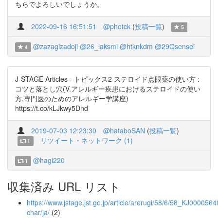
ちらでよろしいでしょうか。
2022-09-16 16:51:51
@photck
(
投稿一覧
)
5
@zazagizadoji
@26_laksmi
@htknkdm
@29Qsensei
4
J-STAGE Articles - トピックス2 ステロイド点眼薬の使い方 :
コツと落とし穴(V.アレルギー疾患におけるステロイドの使い
方,専門医のためのアレルギー学講座)
https://t.co/kLJkwy5Dnd
2019-07-03 12:23:30
@hataboSAN
(
投稿一覧
)
リツイート・ネットワーク (1)
1
@hagi220
1
収集済み URL リスト
https://www.jstage.jst.go.jp/article/arerugi/58/6/58_KJ0000564
char/ja/
(2)