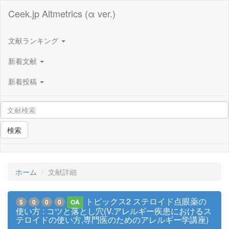
Ceek.jp Altmetrics (α ver.)
文献ランキング
新着文献
新着投稿
検索
ホーム
文献詳細
トピックス2 ステロイド点眼薬の
5
0
0
0
OA
使い方 : コツと落とし穴(V.アレルギー疾患におけるス
テロイドの使い方,専門医のためのアレルギー学講座)