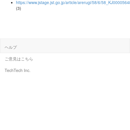
https://www.jstage.jst.go.jp/article/arerugi/58/6/58_KJ000056
(3)
ヘルプ
ご意見はこちら
TechTech Inc.