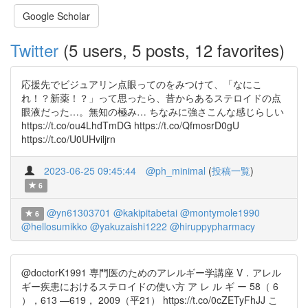
Google Scholar
Twitter
(5 users, 5 posts, 12 favorites)
応援先でビジュアリン点眼ってのをみつけて、「なにこ
れ！？新薬！？」って思ったら、昔からあるステロイドの点
眼液だった…。無知の極み… ちなみに強さこんな感じらしい
https://t.co/ou4LhdTmDG https://t.co/QfmosrD0gU
https://t.co/U0UHviljrn
2023-06-25 09:45:44
@ph_minimal
(
投稿一覧
)
6
@yn61303701
@kakipitabetai
@montymole1990
6
@hellosumikko
@yakuzaishi1222
@hiruppypharmacy
@doctorK1991 専門医のためのアレルギー学講座 V．アレル
ギー疾患におけるステロイドの使い方 ア レ ル ギ ー 58（ 6
），613 ―619， 2009（平21） https://t.co/0cZETyFhJJ こ