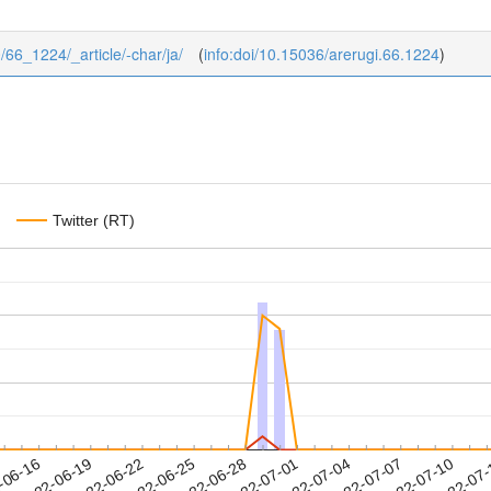
0/66_1224/_article/-char/ja/
(
info:doi/10.15036/arerugi.66.1224
)
Twitter (RT)
2022-07-07
2022-07-10
2022-07
-06-16
2
2022-06-19
2022-06-22
2022-06-25
2022-06-28
2022-07-01
2022-07-04