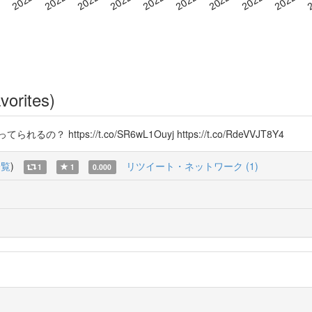
vorites)
ps://t.co/SR6wL1Ouyj https://t.co/RdeVVJT8Y4
一覧
)
リツイート・ネットワーク (1)
1
1
0.000