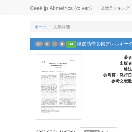
Ceek.jp Altmetrics (α ver.)
文献ランキング
ホーム
文献詳細
経皮感作食物アレルギー
27
0
0
0
OA
著者
出版者
雑誌
巻号頁・発行日
参考文献数
2023-07-01 14:07:04