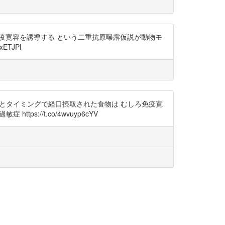
疫寛容を誘導する という二重抗原曝露仮説が動物モ
TJPl
適切な量とタイミングで経口摂取された食物は むしろ免疫寛
://t.co/4wvuyp6cYV