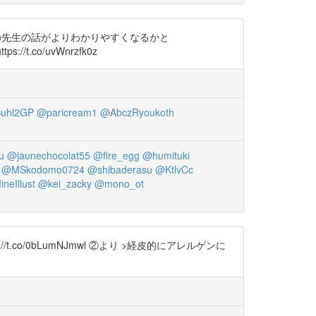
の先生の話がよりわかりやすくなるかと
/t.co/uvWnrzfk0z
uhl2GP
@paricream1
@AbczRyoukoth
u
@jaunechocolat55
@fire_egg
@humituki
@MSkodomo0724
@shibaderasu
@KtlvCc
ineIllust
@kei_zacky
@mono_ot
s://t.co/0bLumNJmwl ②より >経皮的にアレルゲンに
。