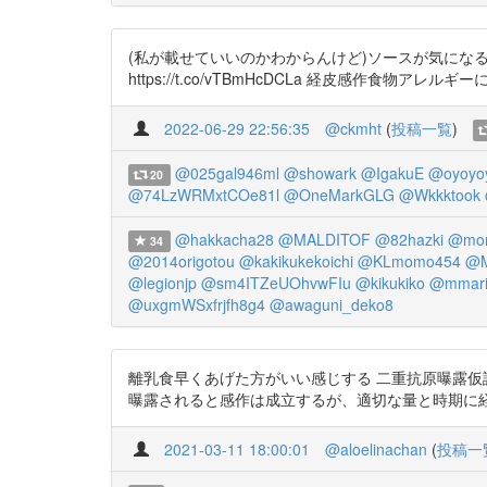
(私が載せていいのかわからんけど)ソースが気に
https://t.co/vTBmHcDCLa 経皮感作食物アレルギーに関
2022-06-29 22:56:35
@ckmht
(
投稿一覧
)
@025gal946ml
@showark
@IgakuE
@oyoyo
20
@74LzWRMxtCOe81l
@OneMarkGLG
@Wkkktook
@hakkacha28
@MALDITOF
@82hazki
@mom
34
@2014origotou
@kakikukekoichi
@KLmomo454
@M
@legionjp
@sm4ITZeUOhvwFIu
@kikukiko
@mmari
@uxgmWSxfrjfh8g4
@awaguni_deko8
離乳食早くあげた方がいい感じする 二重抗原曝露仮説による ①https:
曝露されると感作は成立するが、適切な量と時期に
2021-03-11 18:00:01
@aloelinachan
(
投稿一