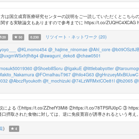
なる方は国立成育医療研究センターの説明をご一読していただくとこちら
する実験論文もありますので参考までに https://t.co/ZUQHC4XCAG https:/
リツイート・ネットワーク (20)
20
50
0.230
yoyo___
@KLmomo454
@_hajime_ninomae
@Ahl_core
@b09OSz8JB
@uxgmWSxfrjfh8g4
@awaguni_deko8
@chaw0501
osuk50019360
@ShoebillSoru
@IgakuE
@littlebabyotter
@taroumog
akito_Nakamura
@FOmalhauT967
@hilo4G63
@gHnzueyMxBiUuwC
032
@AbczRyoukoth
@t_mochizuki
@74LzWRMxtCOe81l
@b2065
@I
//t.co/ZZhefY3Mi8 ②https://t.co/78TPSRJ0pC ③ http
経口摂取された食物に対しては、逆に免疫寛容が誘導されるという考え
覧
)
4