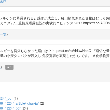
8271
アレルゲンに暴露されると感作が成立し、経口摂取された食物はむしろ免
二重抗原曝露仮説の実験的エビデンス 2017 https://t.co/AGDhxE
一覧
)
を発症しなかった理由は？ https://t.co/aVdd3wNaaQ 『
タンパクが浸入し 免疫寛容が破綻したから です。 ＃化学物質過敏症 https
覧
)
1
1224/_pdf
(1)
/66_1224/_article/-char/ja/
(2)
0/66_1224/_pdf
(24)