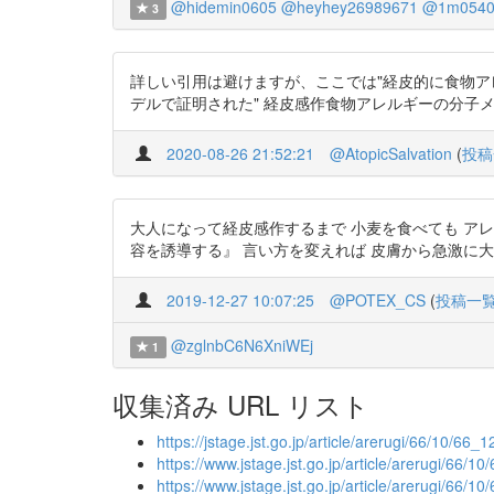
@hidemin0605
@heyhey26989671
@1m0540
3
詳しい引用は避けますが、ここでは"経皮的に食物
デルで証明された" 経皮感作食物アレルギーの分子メカニズム:
2020-08-26 21:52:21
@AtopicSalvation
(
投稿
大人になって経皮感作するまで 小麦を食べても アレルギー
容を誘導する』 言い方を変えれば 皮膚から急激に大量の小麦
2019-12-27 10:07:25
@POTEX_CS
(
投稿一
@zglnbC6N6XniWEj
1
収集済み URL リスト
https://jstage.jst.go.jp/article/arerugi/66/10/66_
https://www.jstage.jst.go.jp/article/arerugi/66/10
https://www.jstage.jst.go.jp/article/arerugi/66/1