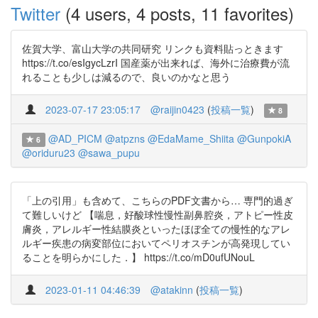
Twitter
(4 users, 4 posts, 11 favorites)
佐賀大学、富山大学の共同研究 リンクも資料貼っときます
https://t.co/esIgycLzrI 国産薬が出来れば、海外に治療費が流
れることも少しは減るので、良いのかなと思う
2023-07-17 23:05:17
@raijin0423
(
投稿一覧
)
8
@AD_PICM
@atpzns
@EdaMame_Shiita
@GunpokiA
6
@oriduru23
@sawa_pupu
「上の引用」も含めて、こちらのPDF文書から… 専門的過ぎ
て難しいけど 【喘息，好酸球性慢性副鼻腔炎，アトピー性皮
膚炎，アレルギー性結膜炎といったほぼ全ての慢性的なアレ
ルギー疾患の病変部位においてペリオスチンが高発現してい
ることを明らかにした．】 https://t.co/mD0ufUNouL
2023-01-11 04:46:39
@atakinn
(
投稿一覧
)