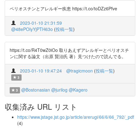
ペリオスチンとアレルギー疾患 https://t.co/toDZz6Pfve
2023-01-10 21:31:59
@48ePOIyYjPTH63o
(
投稿一覧
)
https://t.co/R4T0wZ0iOo 取りあえずアレルギーとペリオスチ
ンに関する論文（出原 賢治氏 著）見つけたので読んでる。
2023-01-10 19:47:24
@tragicmoon
(
投稿一覧
)
3
@Bostonasian
@jurilog
@Kagero
3
収集済み URL リスト
https://www.jstage.jst.go.jp/article/arerugi/66/6/66_792/_pdf
(4)