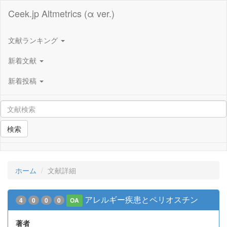
Ceek.jp Altmetrics (α ver.)
文献ランキング
新着文献
新着投稿
検索
ホーム
文献詳細
アレルギー疾患とペリオスチン
4
0
0
0
OA
著者