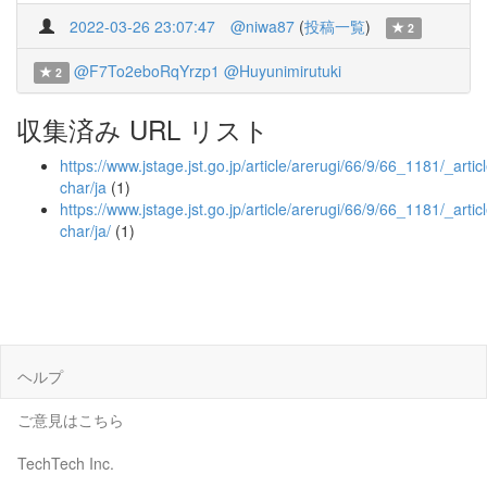
2022-03-26 23:07:47
@niwa87
(
投稿一覧
)
2
@F7To2eboRqYrzp1
@Huyunimirutuki
2
収集済み URL リスト
https://www.jstage.jst.go.jp/article/arerugi/66/9/66_1181/_articl
char/ja
(1)
https://www.jstage.jst.go.jp/article/arerugi/66/9/66_1181/_articl
char/ja/
(1)
ヘルプ
ご意見はこちら
TechTech Inc.