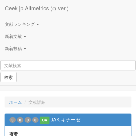
Ceek.jp Altmetrics (α ver.)
文献ランキング
新着文献
新着投稿
検索
ホーム
文献詳細
JAK キナーゼ
3
0
0
0
OA
著者