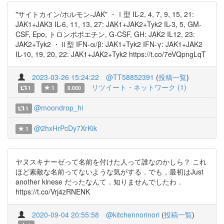
"サイトカイン/ホルモン-JAK" ・Ⅰ型 IL-2, 4, 7, 9, 15, 21:
JAK1+JAK3 IL-6, 11, 13, 27: JAK1+JAK2+Tyk2 IL-3, 5, GM-
CSF, Epo, トロンボポエチン, G-CSF, GH: JAK2 IL12, 23:
JAK2+Tyk2 ・Ⅱ型 IFN-α/β: JAK1+Tyk2 IFN-γ: JAK1+JAK2
IL-10, 19, 20, 22: JAK1+JAK2+Tyk2 https://t.co/7eVQpngLqT
2023-03-26 15:24:22
@TT58852391
(
投稿一覧
)
リツイート・ネットワーク (1)
1
1
0.000
@moondrop_hi
1
@2hxHrPcDy7XrKik
1
ヤヌスキナーゼって名前を付けた人って誰なのかしら？ これ
ほど素敵な名前ってないような気がする．でも，最初はJust
another kinese だったなんて．知りませんでしたわ．
https://t.co/Vrj4zRNENK
2020-09-04 20:55:58
@kitchennorinori
(
投稿一覧
)