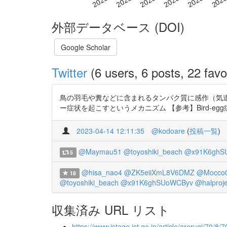
外部データベース (DOI)
Google Scholar
Twitter
(6 users, 6 posts, 22 favo
鳥の羽毛や糞などに含まれるタンパク質に感作（気
ー症状を起こすというメカニズム 【参考】Bird-egg症候群,アレ
2023-04-14 12:11:35
@kodoare
(
投稿一覧
)
@Maymau51
@toyoshiki_beach
@x91K6ghS
5
@hisa_nao4
@ZK5eiiXmL8V6DMZ
@Mocco
18
@toyoshiki_beach
@x91K6ghSUoWCByv
@halproj
収集済み URL リスト
https://www.jstage.jst.go.jp/article/arerugi/70/8