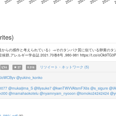
rites)
道からの感作と考えられている）→そのタンパク質に似ている卵黄のタ
ルギー学会誌 2021.70巻8号 ,980-981 https://t.co/oOk9TG3P
リツイート・ネットワーク (5)
6
27
0.316
UoWCByv
@yukino_konko
0077
@mukaijima_S
@lilysuke7
@kwnTWVVAtsmFX6s
@s_sigure
@IA
ect00
@mamahaokotelu
@nyamnyam_nyooon
@tomoko24242424
@yu
/70_980/_pdf
(6)