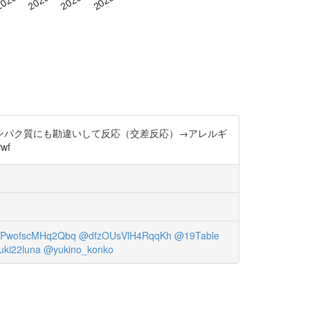
ンパク質にも勘違いして反応（交差反応）→アレルギ
wf
PwofscMHq2Qbq
@dfzOUsVlH4RqqKh
@19Table
ki22luna
@yukino_konko