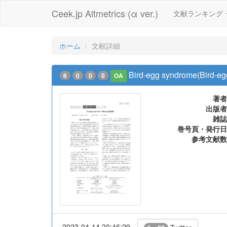
Ceek.jp Altmetrics (α ver.)
文献ランキング
ホーム
文献詳細
Bird-egg syndrome(Bird
6
0
0
0
OA
著者
出版者
雑誌
巻号頁・発行日
参考文献数
2023-04-14 20:46:29