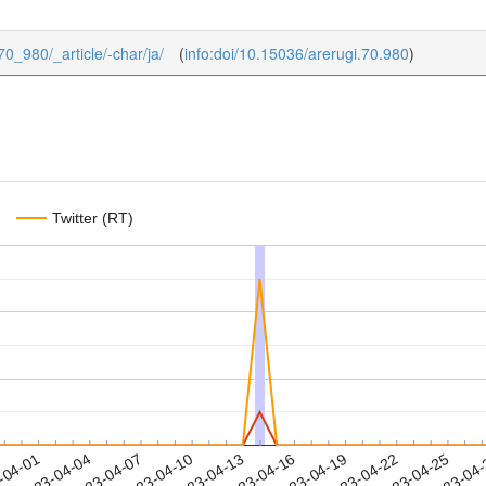
/70_980/_article/-char/ja/
(
info:doi/10.15036/arerugi.70.980
)
Twitter (RT)
2023-04-22
2023-04-25
2023-04
-04-01
2
2023-04-04
2023-04-07
2023-04-10
2023-04-13
2023-04-16
2023-04-19