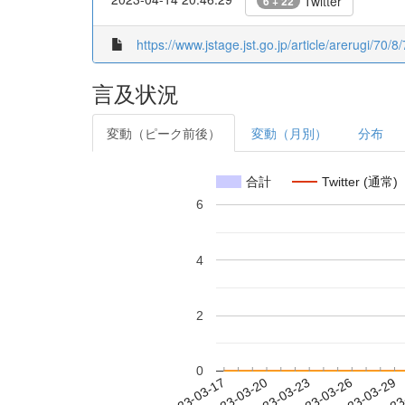
Twitter
6 + 22
https://www.jstage.jst.go.jp/article/arerugi/70/8
言及状況
変動（ピーク前後）
変動（月別）
分布
合計
Twitter (通常)
6
4
2
0
2023-03-23
2023-03-26
2023-03-29
2023
2023-03-17
2023-03-20