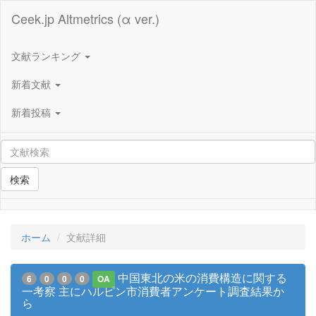
Ceek.jp Altmetrics (α ver.)
文献ランキング
新着文献
新着投稿
検索
ホーム
文献詳細
中国東北の米の消費構造に関する
6
0
0
0
OA
一考察 主にハルピン市消費者アンケート調査結果か
ら