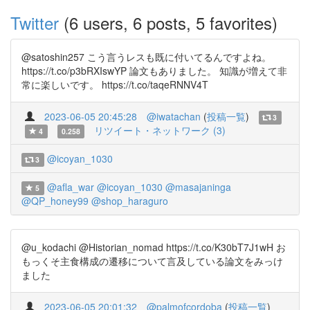
Twitter
(6 users, 6 posts, 5 favorites)
@satoshin257 こう言うレスも既に付いてるんですよね。
https://t.co/p3bRXIswYP 論文もありました。 知識が増えて非
常に楽しいです。 https://t.co/taqeRNNV4T
2023-06-05 20:45:28
@iwatachan
(
投稿一覧
)
3
リツイート・ネットワーク (3)
4
0.258
@icoyan_1030
3
@afla_war
@icoyan_1030
@masajaninga
5
@QP_honey99
@shop_haraguro
@u_kodachi @Historian_nomad https://t.co/K30bT7J1wH お
もっくそ主食構成の遷移について言及している論文をみっけ
ました
2023-06-05 20:01:32
@palmofcordoba
(
投稿一覧
)