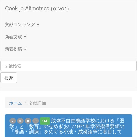
Ceek.jp Altmetrics (α ver.)
文献ランキング
新着文献
新着投稿
検索
ホーム
文献詳細
肢体不自由養護学校における「医
7
0
0
0
OA
学」と「教育」のせめぎあい:1971年学習指導要領の
「養護・訓練」をめぐる小池・成瀬論争に着目して