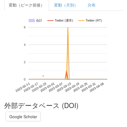
変動（ピーク前後）
変動（月別）
分布
合計
Twitter (通常)
Twitter (RT)
6
4
2
*
*
0
2023-03-31
2023-02-11
2023-03-01
2023-03-19
2023-04-06
2023-02-17
2023-03-07
2023-03-25
2023-02-23
2023-03-13
外部データベース (DOI)
Google Scholar