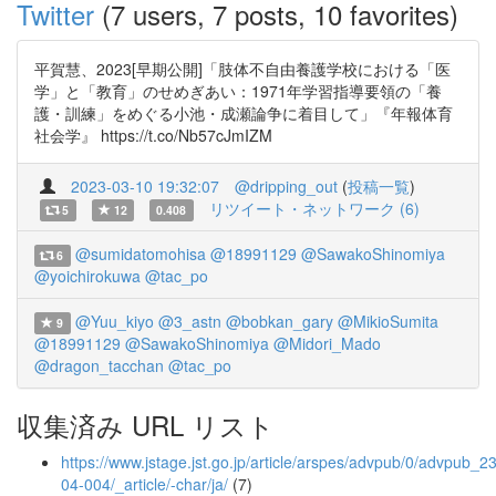
Twitter
(7 users, 7 posts, 10 favorites)
平賀慧、2023[早期公開]「肢体不自由養護学校における「医
学」と「教育」のせめぎあい：1971年学習指導要領の「養
護・訓練」をめぐる小池・成瀬論争に着目して」『年報体育
社会学』 https://t.co/Nb57cJmIZM
2023-03-10 19:32:07
@dripping_out
(
投稿一覧
)
リツイート・ネットワーク (6)
5
12
0.408
@sumidatomohisa
@18991129
@SawakoShinomiya
6
@yoichirokuwa
@tac_po
@Yuu_kiyo
@3_astn
@bobkan_gary
@MikioSumita
9
@18991129
@SawakoShinomiya
@Midori_Mado
@dragon_tacchan
@tac_po
収集済み URL リスト
https://www.jstage.jst.go.jp/article/arspes/advpub/0/advpub_23
04-004/_article/-char/ja/
(7)