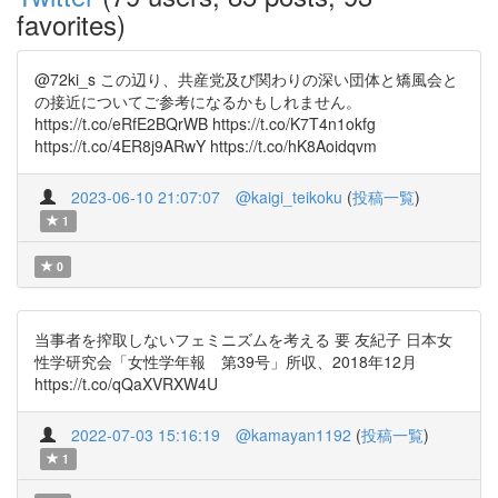
favorites)
@72ki_s この辺り、共産党及び関わりの深い団体と矯風会と
の接近についてご参考になるかもしれません。
https://t.co/eRfE2BQrWB https://t.co/K7T4n1okfg
https://t.co/4ER8j9ARwY https://t.co/hK8Aoidqvm
2023-06-10 21:07:07
@kaigi_teikoku
(
投稿一覧
)
1
0
当事者を搾取しないフェミニズムを考える 要 友紀子 日本女
性学研究会「女性学年報 第39号」所収、2018年12月
https://t.co/qQaXVRXW4U
2022-07-03 15:16:19
@kamayan1192
(
投稿一覧
)
1