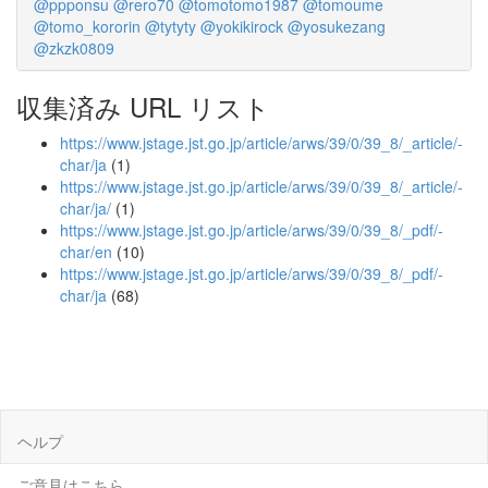
@ppponsu
@rero70
@tomotomo1987
@tomoume
@tomo_kororin
@tytyty
@yokikirock
@yosukezang
@zkzk0809
収集済み URL リスト
https://www.jstage.jst.go.jp/article/arws/39/0/39_8/_article/-
char/ja
(1)
https://www.jstage.jst.go.jp/article/arws/39/0/39_8/_article/-
char/ja/
(1)
https://www.jstage.jst.go.jp/article/arws/39/0/39_8/_pdf/-
char/en
(10)
https://www.jstage.jst.go.jp/article/arws/39/0/39_8/_pdf/-
char/ja
(68)
ヘルプ
ご意見はこちら