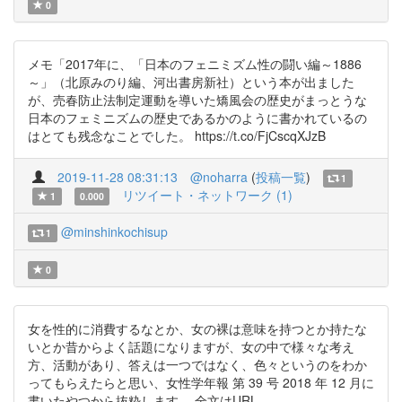
0
メモ「2017年に、「日本のフェニミズム性の闘い編～1886
～」（北原みのり編、河出書房新社）という本が出ました
が、売春防止法制定運動を導いた矯風会の歴史がまっとうな
日本のフェミニズムの歴史であるかのように書かれているの
はとても残念なことでした。 https://t.co/FjCscqXJzB
2019-11-28 08:31:13
@noharra
(
投稿一覧
)
1
リツイート・ネットワーク (1)
1
0.000
@minshinkochisup
1
0
女を性的に消費するなとか、女の裸は意味を持つとか持たな
いとか昔からよく話題になりますが、女の中で様々な考え
方、活動があり、答えは一つではなく、色々というのをわか
ってもらえたらと思い、女性学年報 第 39 号 2018 年 12 月に
書いたやつから抜粋します。 全文はURL