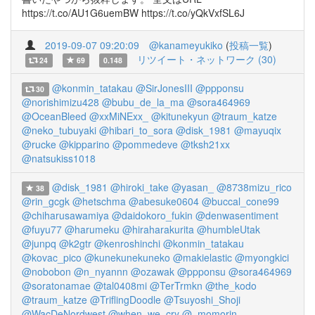
https://t.co/AU1G6uemBW https://t.co/yQkVxfSL6J
2019-09-07 09:20:09
@kanameyukiko
(
投稿一覧
)
リツイート・ネットワーク (30)
24
69
0.148
@konmin_tatakau
@SirJonesIII
@ppponsu
30
@norishimizu428
@bubu_de_la_ma
@sora464969
@OceanBleed
@xxMiNExx_
@kitunekyun
@traum_katze
@neko_tubuyaki
@hibari_to_sora
@disk_1981
@mayuqix
@rucke
@kipparino
@pommedeve
@tksh21xx
@natsukiss1018
@disk_1981
@hiroki_take
@yasan_
@8738mizu_rico
38
@rin_gcgk
@hetschma
@abesuke0604
@buccal_cone99
@chiharusawamiya
@daidokoro_fukin
@denwasentiment
@fuyu77
@harumeku
@hiraharakurita
@humbleUtak
@junpq
@k2gtr
@kenroshinchi
@konmin_tatakau
@kovac_pico
@kunekunekuneko
@makielastic
@myongkici
@nobobon
@n_nyannn
@ozawak
@ppponsu
@sora464969
@soratonamae
@tal0408mi
@TerTrmkn
@the_kodo
@traum_katze
@TriflingDoodle
@Tsuyoshi_Shoji
@WacDeNordwest
@when_we_cry
@_momorin