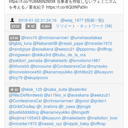
https://t.co/YU6M6N2M38 当事者を搾取しないフェミニズム
を考える／要友紀子 https://t.co/8Ql3NPa5ln
2019-01-22 21:24:16
@wssj_1977
(
投稿一覧
)
リツイート・ネットワーク (38)
32
42
0.384
@rero70
@crimsonarrow1
@umehasaitakaa
38
@lgbtq_luna
@NakanishiB
@ressii_papa
@mtcedar1972
@randyjoye
@aosakana
@awazu21
@ppponsu
@offtrap
@nogawam
@okiku3rd
@bubu_de_la_ma
@yakitori_yamada
@makielastic
@tomotomo1987
@00voix00
@tomoume
@CordwainersCat
@mynaoko
@nonviolence450
@kanameyukiko
@chiibo22
@kusyunn
@tcy79
@akupiyocco
@sksk_125
@oaka_suita
@aateriko
35
@WacDeNordwest
@a11lles_xi
@aosakana
@awazu21
@CordwainersCat
@crimsonarrow1
@gonoi
@grdsn1
@GrlldChsAsp
@i_brahms
@i_zawa
@jirogiii
@justkiddddding
@kanameyukiko
@kmgsdfr
@kojima1105403
@kusyunn
@makielastic
@matlotion_love
@mtcedar1972
@nassie_xyz
@nipple_baby
@offtrap