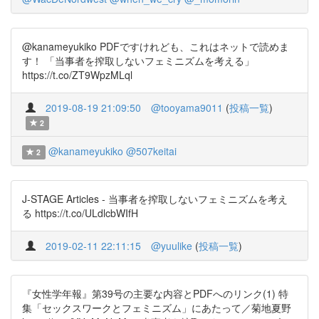
@kanameyukiko PDFですけれども、これはネットで読めま
す！ 「当事者を搾取しないフェミニズムを考える」
https://t.co/ZT9WpzMLql
2019-08-19 21:09:50
@tooyama9011
(
投稿一覧
)
2
@kanameyukiko
@507keitai
2
J-STAGE Articles - 当事者を搾取しないフェミニズムを考え
る https://t.co/ULdlcbWIfH
2019-02-11 22:11:15
@yuulike
(
投稿一覧
)
『女性学年報』第39号の主要な内容とPDFへのリンク(1) 特
集「セックスワークとフェミニズム」にあたって／菊地夏野