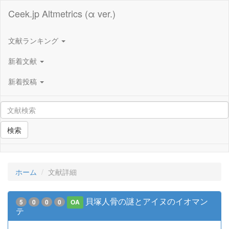
Ceek.jp Altmetrics (α ver.)
文献ランキング
新着文献
新着投稿
検索
ホーム
文献詳細
貝塚人骨の謎とアイヌのイオマン
5
0
0
0
OA
テ