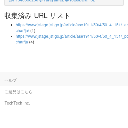
収集済み URL リスト
https://www.jstage.jst.go.jp/article/ase1911/50/4/50_4_151/_art
char/ja/
(1)
https://www.jstage.jst.go.jp/article/ase1911/50/4/50_4_151/_pd
char/ja
(4)
ヘルプ
ご意見はこちら
TechTech Inc.