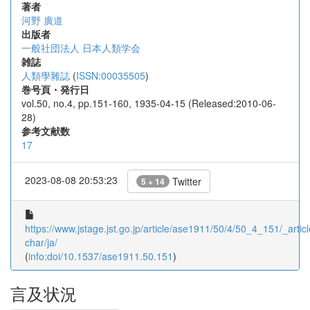
著者
河野 廣道
出版者
一般社団法人 日本人類学会
雑誌
人類學雜誌
(
ISSN:00035505
)
巻号頁・発行日
vol.50, no.4, pp.151-160, 1935-04-15 (Released:2010-06-
28)
参考文献数
17
2023-08-08 20:53:23
Twitter
5 + 14
https://www.jstage.jst.go.jp/article/ase1911/50/4/50_4_151/_articl
char/ja/
(
info:doi/10.1537/ase1911.50.151
)
言及状況