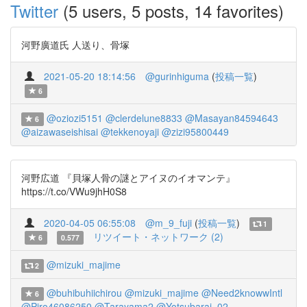
Twitter
(5 users, 5 posts, 14 favorites)
河野廣道氏 人送り、骨塚
2021-05-20 18:14:56
@gurinhiguma
(
投稿一覧
)
6
@oziozi5151
@clerdelune8833
@Masayan84594643
6
@aizawaseishisai
@tekkenoyaji
@zizi95800449
河野広道 『貝塚人骨の謎とアイヌのイオマンテ』
https://t.co/VWu9jhH0S8
2020-04-05 06:55:08
@m_9_fuji
(
投稿一覧
)
1
リツイート・ネットワーク (2)
6
0.577
@mizuki_majime
2
@buhibuhiichirou
@mizuki_majime
@Need2knowwIntl
6
@Piro46086250
@Tarayama2
@Yotsubarai_02