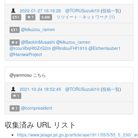
2022-01-27 16:16:26
@TORUSuzuki10
(
投稿一覧
)
リツイート・ネットワーク (1)
1
7
0.408
@kikuzou_ramen
1
@BackInMusashi
@kikuzou_ramen
6
@rcouVbqHf0ZrG2m
@RindouFHf1910
@Eichenlauber1
@HaniwaProject
@yanmosu こちら
2021-10-24 18:52:45
@TORUSuzuki10
(
投稿一覧
)
1
@cornpresident
1
収集済み URL リスト
https://www.jstage.jst.go.jp/article/ase1911/55/5/55_5_230/_art