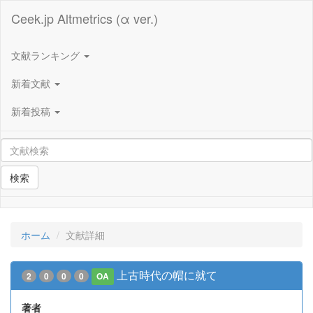
Ceek.jp Altmetrics (α ver.)
文献ランキング
新着文献
新着投稿
検索
ホーム
文献詳細
上古時代の帽に就て
2
0
0
0
OA
著者