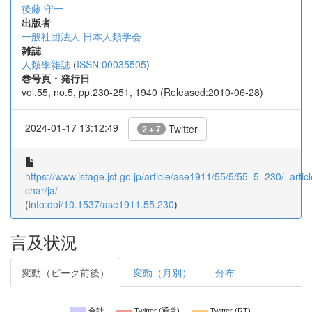
後藤 守一
出版者
一般社団法人 日本人類学会
雑誌
人類學雜誌
(
ISSN:00035505
)
巻号頁・発行日
vol.55, no.5, pp.230-251, 1940 (Released:2010-06-28)
2024-01-17 13:12:49
Twitter
2 + 7
https://www.jstage.jst.go.jp/article/ase1911/55/5/55_5_230/_articl
char/ja/
(
info:doi/10.1537/ase1911.55.230
)
言及状況
変動（ピーク前後）
変動（月別）
分布
合計
Twitter (通常)
Twitter (RT)