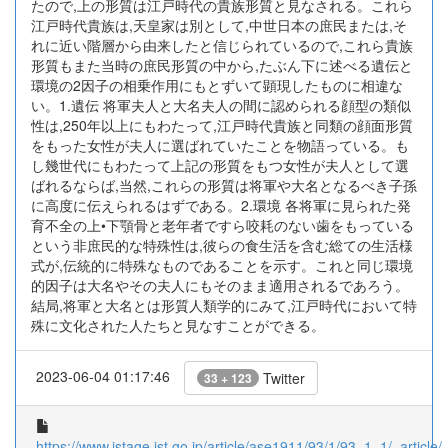
たので,上の形質は江戸時代の貴族形質と見なされる。これら
江戸時代貴族は,天皇家は別として,中世日本の庶民または,そ
れに近い階層から由来したと信じられているので,これら貴族
形質もまた当時の庶民形質の中から,たぶん下に述べる遺伝と
環境の2因子の相乗作用にもとずいて顕現したものに相違な
い。1.遺伝 将軍夫人と大名夫人の間に認められる顔型の類似
性は,250年以上にもわたって,江戸時代貴族と同類の顔面形質
をもった女性が夫人に選ばれていたことを物語っている。も
し幾世代にもわたって上記の形質をもつ女性が夫人として選
ばれるならば,当然,これらの形質は将軍や大名となるべき子孫
に高度に伝えられるはずである。2.環境 各将軍に見られた発
育不全の上•下顎骨と老年者ですら咬耗のない歯をもっている
という非庶民的な特殊性は,彼らの食生活を含む総ての生活様
式が,伝統的に特殊なものであることを示す。これと同じ環境
的因子は大名やその夫人にもそのまま適用されるであろう。
結局,将軍と大名とは形質人類学的にみて,江戸時代において特
殊に文化された人たちと見なすことができる。
2023-06-04 01:17:46
Twitter
33 + 123
https://www.jstage.jst.go.jp/article/ase1911/93/1/93_1_1/_article/-