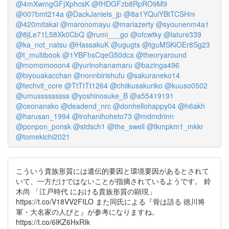
@4mXwmgGFjXphcsK
@fHDGFzb8RpRO9M9
@007bmt214a
@DackJaniels_jp
@8a1YQuiYBtTCSHm
@420mitakai
@maronomayu
@mariazerty
@syounenm4a1
@8jLe71L58Xk0CbQ
@rumi___go
@ofcwtky
@lature339
@ka_not_natsu
@HassakuK
@ugugts
@tguMSKiOEr8Sg23
@t_multibook
@1YBFhsCqeG50dca
@theoryaround
@momomooon4
@yurinohanamaru
@bazinga496
@biyouakacchan
@nonnbirishufu
@sakuraneko14
@techvit_core
@TtTtTt1264
@chiikusakuriko
@kuuso0502
@umusssssssss
@yoshinosuke_B
@a55419191
@ceonanako
@deadend_nrc
@donhellohappy04
@h6akh
@harusan_1994
@irohanihoheto73
@mdmdrinn
@ponpon_ponsk
@stdsch1
@the_swell
@tkmpkm1_mkkr
@tomekichi2021
こういう貴族形質には遺伝的要因と環境要因があるとされて
いて、一方だけではないことが指摘されているようです。 鈴
木尚 「江戸時代 における貴族形質の顕現」
https://t.co/V18VV2FILO また同氏による『骨は語る 徳川将
軍・大名家の人びと』が参考になりますね。
https://t.co/6lKZ6HxRIk