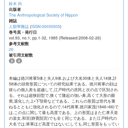
鈴木 尚
出版者
The Anthropological Society of Nippon
雑誌
人類學雜誌
(
ISSN:00035505
)
巻号頁・発行日
vol.93, no.1, pp.1-32, 1985 (Released:2008-02-26)
参考文献数
26
被引用文献数
3
4
本編は徳川将軍5体と夫人9体,および大名30体と夫人14体,計
58体の頭骨形質についての研究結果である。徳川将軍の顔は
彼らの個人差を超越して,江戸時代の庶民と次の点で区別され
る。それは超狭顔型で,狭くて隆起の強い鼻,高くて大形の眼
窩,退化した上•下顎骨などである。これらの形質は世代を重
ねるとともに強化されるので,14代将軍,徳川家茂(1846~66)で
は,この点に関して最も高度である。上の形質はまた仁孝天皇
の皇女,和宮(静寛院宮)でも全く同じである。また江戸時代の
大名では,将軍ほど高度ではないにしても,同じ形質をもってい