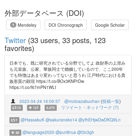
外部データベース (DOI)
Mendeley
DOI Chronograph
Google Scholar
1
Twitter
(33 users, 33 posts, 123
favorites)
日本でも、既に研究されている分野でしてよ 政財界の上澄み
も元皇族、公家、華族同士で婚姻しているので、ここ200年
でも特徴はあまり変わってないと思うわ 江戸時代における貴
族形質の顕現 https://t.co/BOx3KNPrDw
https://t.co/f67mPN1WLt
2023-04-24 16:09:37
@motoazabuchan
(
投稿一覧
)
リツイート・ネットワーク (7)
13
127
0.273
@HassakuK
@sakuraneko14
@yfhEHjwDwDKQ9Ln
7
@language2020
@puri8rua
@i3c3gh
48