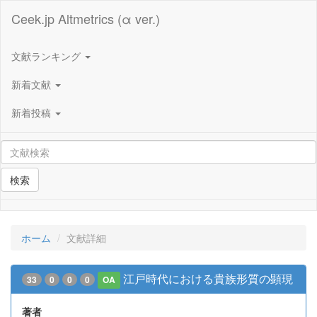
Ceek.jp Altmetrics (α ver.)
文献ランキング
新着文献
新着投稿
検索
ホーム
文献詳細
江戸時代における貴族形質の顕現
33
0
0
0
OA
著者