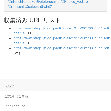
@nikoichikaraoke
@ototorosama
@Radice_vedere
@rmnscnt
@sutecic
@wint7
収集済み URL リスト
https://www.jstage.jst.go.jp/article/ase1911/93/1/93_1_1/_articl
char/ja/
(11)
https://www.jstage.jst.go.jp/article/ase1911/93/1/93_1_1/_artic
char/ja/
(1)
https://www.jstage.jst.go.jp/article/ase1911/93/1/93_1_1/_pdf
(21)
ヘルプ
ご意見はこちら
TechTech Inc.