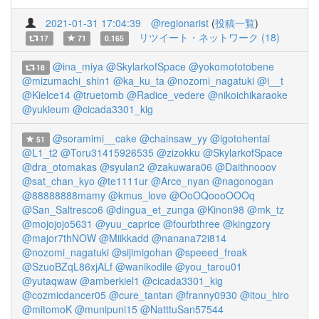
2021-01-31 17:04:39
@regionarist
(
投稿一覧
)
リツイート・ネットワーク (18)
17
71
0.165
@ina_miya
@SkylarkofSpace
@yokomototobene
18
@mizumachi_shin1
@ka_ku_ta
@nozomi_nagatuki
@i__t
@Kielce14
@truetomb
@Radice_vedere
@nikoichikaraoke
@yukieum
@cicada3301_kig
@soramimi__cake
@chainsaw_yy
@igotohentai
51
@L1_t2
@Toru31415926535
@zizokku
@SkylarkofSpace
@dra_otomakas
@syulan2
@zakuwara06
@Daithnooov
@sat_chan_kyo
@te1111ur
@Arce_nyan
@nagonogan
@88888888mamy
@kmus_love
@OoOQoooOOOq
@San_Saltresco6
@dingua_et_zunga
@Kinon98
@mk_tz
@mojojojo5631
@yuu_caprice
@fourbthree
@kingzory
@major7thNOW
@Miikkadd
@nanana72i814
@nozomi_nagatuki
@sijimigohan
@speeed_freak
@SzuoBZqL86xjALf
@wanikodile
@you_tarou01
@yutaqwaw
@amberkiel1
@cicada3301_kig
@cozmicdancer05
@cure_tantan
@franny0930
@itou_hiro
@mitomoK
@munipuni15
@NatttuSan57544