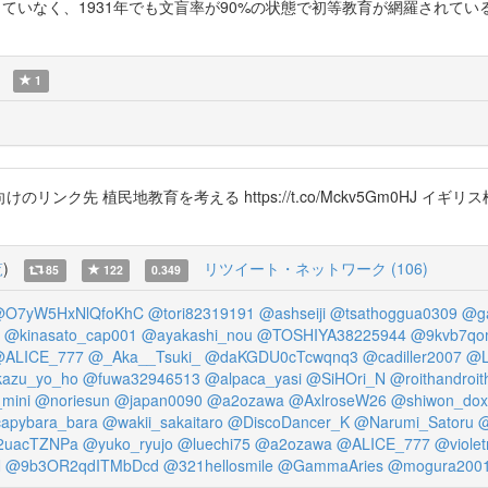
しか改善していなく、1931年でも文盲率が90%の状態で初等教育が網羅さ
1
植民地教育を考える https://t.co/Mckv5Gm0HJ イギリス植民地教
覧
)
リツイート・ネットワーク (106)
85
122
0.349
O7yW5HxNlQfoKhC
@tori82319191
@ashseiji
@tsathoggua0309
@ga
@kinasato_cap001
@ayakashi_nou
@TOSHIYA38225944
@9kvb7qo
ALICE_777
@_Aka__Tsuki_
@daKGDU0cTcwqnq3
@cadiller2007
@L
azu_yo_ho
@fuwa32946513
@alpaca_yasi
@SiHOri_N
@roithandroit
mini
@noriesun
@japan0090
@a2ozawa
@AxlroseW26
@shiwon_dox
apybara_bara
@wakii_sakaitaro
@DiscoDancer_K
@Narumi_Satoru
@
uacTZNPa
@yuko_ryujo
@luechi75
@a2ozawa
@ALICE_777
@viole
N
@9b3OR2qdITMbDcd
@321hellosmile
@GammaAries
@mogura200