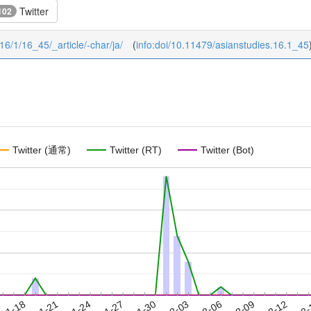
Twitter
102
/16/1/16_45/_article/-char/ja/
(
info:doi/10.11479/asianstudies.16.1_45
Twitter (通常)
Twitter (RT)
Twitter (Bot)