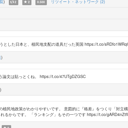
覧
)
リツイート・ネットワーク (2)
2
2
0.500
本と、植民地支配の道具だった英国 https://t.co/sRDfo1WRqO https
覧
)
は貼っとくね。 https://t.co/47UTgDZGSC
)
の植民地政策がわかりやすいです。 意図的に『格差』をつくり「対立構造
です。 「ランキング」もその一つです https://t.co/gARD4nZtf
9