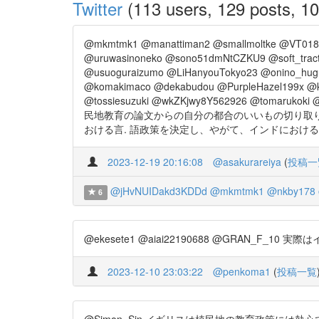
Twitter
(113 users, 129 posts, 10
@mkmtmk1 @manattiman2 @smallmoltke @VT0
@uruwasinoneko @sono51dmNtCZKU9 @soft_tra
@usuoguraizumo @LiHanyouTokyo23 @onino_hug
@komakimaco @dekabudou @PurpleHazel199x @k2
@tossiesuzuki @wkZKjwy8Y562926 @tomarukok
民地教育の論文からの自分の都合のいいもの切り取り イギ
おける言. 語政策を決定し、やがて、インドにおけるイギリスの言.
2023-12-19 20:16:08
@asakurareiya
(
投稿一
@jHvNUIDakd3KDDd
@mkmtmk1
@nkby178
6
@ekesete1 @aiai22190688 @GRAN_F_10 実際
2023-12-10 23:03:22
@penkoma1
(
投稿一覧