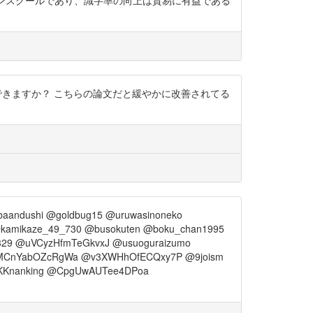
ションスクールであり、識字率の向上は貿易に有益である
で確認できますか？ こちらの論文だと緩やかに改善されてる
baandushi @goldbug15 @uruwasinoneko
amikaze_49_730 @busokuten @boku_chan1995
329 @uVCyzHfmTeGkvxJ @usuoguraizumo
@uTMCnYabOZcRgWa @v3XWHhOfECQxy7P @9joism
 @KKnanking @CpgUwAUTee4DPoa