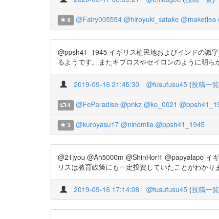
@Fairy005554
@hiroyuki_satake
@makeflea
8
@ppsh41_1945 イギリス植民地およびイン
るようです。またキプロスやセイロンのように明らかに朝鮮よ
2019-09-16 21:45:30
@fusufusu45
(
投稿一覧
@FeParadise
@pnkz
@ko_0021
@ppsh41_1
4
@kuroyasu17
@ninomiia
@ppsh41_1945
3
@21jyou @Ah5000m @ShinHori1 
リスは教育政策にも一定投資していたことがわかります。 https
2019-09-16 17:14:08
@fusufusu45
(
投稿一覧