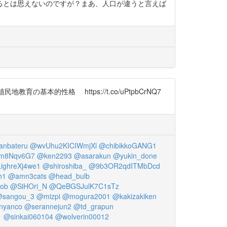
れているとは思えないのですが？まあ、人口が違うと言えば
育の基本的性格 https://t.co/uPtpbCrNQ7
nbateru
@wvUhu2KICIWmjXl
@chibikkoGANG1
m8Nqv6G7
@ken2293
@asarakun
@yukin_done
ighreXj4we1
@shiroshiba_
@9b3OR2qdITMbDcd
h1
@amn3cats
@head_bulb
ob
@SiHOri_N
@QeBGSJulK7C1sTz
sangou_3
@mizpi
@mogura2001
@kakizakiken
tnyanco
@serannejun2
@td_grapun
1
@sinkai060104
@wolverin00012