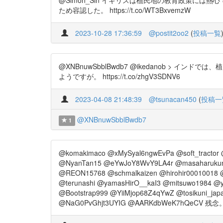
@Simon_Sin イギリスは植民地の教育政策に
ため容認した。 https://t.co/WT3BxvemzW
2023-10-28 17:36:59
@postit2oo2
(
投稿一覧
@XNBnuwSbblBwdb7 @ikedanob 
ようですが。 https://t.co/zhgV3SDNV6
2023-04-08 21:48:39
@tsunacan450
(
投稿一
@XNBnuwSbblBwdb7
1
@komakimaco @xMySyal6ngwEvPa @soft_tractor 
@NyanTan15 @eYwJoY8WvY9LA4r @masaharukun
@REON15768 @schmalkaizen @hirohir00010018
@terunashi @yamasHirO__kaI3 @mitsuwo1984 
@Bootstrap999 @YiiMjop68Z4qYwZ @tosikuni_j
@NaG0PvGhjt3UYIG @AARKdbWeK7hQeCV 残念