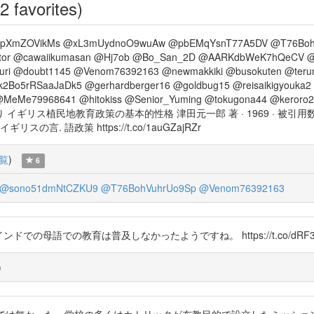
2 favorites)
18pXmZOVikMs @xL3mUydnoO9wuAw @pbEMqYsnT77A5DV @T76Boh
ctor @cawaiikumasan @Hj7ob @Bo_San_2D @AARKdbWeK7hQeCV @h
uri @doubt1145 @Venom76392163 @newmakkiki @busokuten @teru
Bo5rRSaaJaDk5 @gerhardberger16 @goldbug15 @reisaikigyouka2 
i @MeMe79968641 @hitokiss @Senior_Yuming @tokugona44 @ker
リス植民地教育政策の基本的性格 津田元一郎 著 · 1969 · 被引用
 語政策 https://t.co/1auGZajRZr
覧
)
6
@sono51dmNtCZKU9
@T76BohVuhrUo9Sp
@Venom76392163
はインドでの母語での教育は普及しなかったようですね。 https://t.co/dRF3Iwisi3 
)