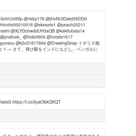
VuhrUo9Sp @nkby178 @jHvNUIDakd3KDDd
irohir00010018 @ekesete1 @peach20211
nashi @XLYDchwddUH3aQB @kakitubata14
@pralinek_ @hide9904 @hotate1617
oro2gunsou @k2c31617664 @DrawingSnap イギリス植
数: 1 — さて、再び眼をインドにもどし、ベンガルに
https://t.co/byaObkQKQT