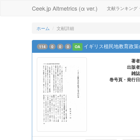
Ceek.jp Altmetrics (α ver.)
文献ランキング
ホーム
文献詳細
イギリス植民地教育政策
114
0
0
0
OA
著者
出版者
雑誌
巻号頁・発行日