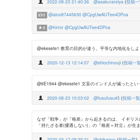
2022-08-23 21:40:36
@asakurareiya
(
投稿一
@aino87445630
@CpgUwAUTee4DPoa
2
@hirror
@CpgUwAUTee4DPoa
2
@ekesete1 教育の目的が違う。平等な内地化をしようとした日
2020-12-13 12:14:07
@shiochinouji
(
投稿一
@6E1944 @ekesete1 文盲のインド人が減ったという論文
2020-08-23 10:03:02
@fusufusu45
(
投稿一覧
なぜ「戦争」が『格差』から起きるのは、 イギリス
「持たざる者(優遇しない)」の『格差＝対立』が生まれるから
2020-03-17 08:35:21
@chikagoo
(
投稿一覧
)