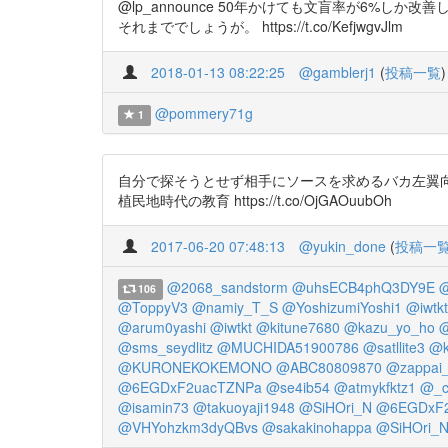
@lp_announce 50年かけても文盲率が6%
それまででしょうが。 https://t.co/KefjwgvJlm
2018-01-13 08:22:25
@gamblerj1
(
投稿一覧
)
@pommery71g
1
自分で探そうとせず相手にソースを求めるバカ左翼向けのリンク先 
植民地時代の教育 https://t.co/OjGAOuubOh
2017-06-20 07:48:13
@yukin_done
(
投稿一
@2068_sandstorm
@uhsECB4phQ3DY9E
@
106
@ToppyV3
@namiy_T_S
@YoshizumiYoshi1
@iwtkt
@arum0yashi
@iwtkt
@kitune7680
@kazu_yo_ho
@
@sms_seydlitz
@MUCHIDA51900786
@satllite3
@k
@KURONEKOKEMONO
@ABC80809870
@zappai_
@6EGDxF2uacTZNPa
@se4ib54
@atmykfktz1
@_c
@isamin73
@takuoyaji1948
@SiHOri_N
@6EGDxF2
@VHYohzkm3dyQBvs
@sakakinohappa
@SiHOri_