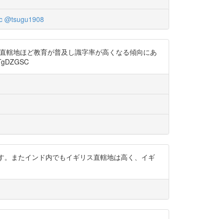
c
@tsugu1908
り、直轄地ほど教育が普及し識字率が高くなる傾向にあ
gDZGSC
ろもあります。またインド内でもイギリス直轄地は高く、イギ