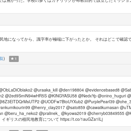
は熱心では無かった。学校の多くはカトリックが布教目的で設立したミッ
)
> インドでは、植民地になってから、識字率が極端に下がったとか。 それはどこ
覧
)
1
@ObLaDiOblako2 @uraaka_kill @den198804 @evidencebased8 @Sa
2 @2ed9SmiN94wHR5S @KINGYASU58 @NedxYp @onino_huguri @k
 @8Z3ElTDQrMsUTP2 @UODFw7BtoUYXub2 @PurplePearl39 @ohe_
@yankumikourin99 @henry_clay2017 @sato859 @cawaiikumasan 
apan @beru_ha_neko2 @pralinek_ @kyowa2019 @cherryb03849555
。イギリスの植民地教育について https://t.co/1auGZa1ILj