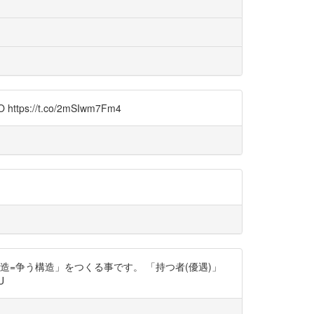
://t.co/2mSIwm7Fm4
=争う構造」をつくる事です。 「持つ者(優遇)」
U