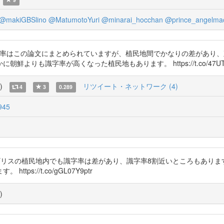
@makiGBSlino
@MatumotoYuri
@minarai_hocchan
@prince_angelma
ドの識字率はこの論文にまとめられていますが、植民地間でかなりの差があ
りも識字率が高くなった植民地もあります。 https://t.co/47UT
)
リツイート・ネットワーク (4)
4
3
0.289
945
@papyalapo イギリスの植民地内でも識字率は差があり、識字率8割近いとこ
://t.co/gGL07Y9ptr
)