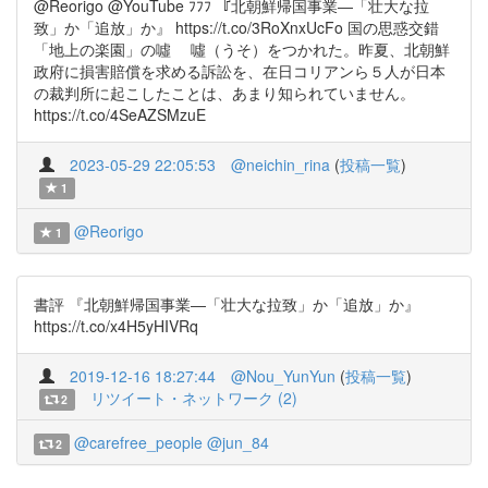
@Reorigo @YouTube ﾌﾌﾌ 『北朝鮮帰国事業―「壮大な拉
致」か「追放」か』 https://t.co/3RoXnxUcFo 国の思惑交錯
「地上の楽園」の噓 噓（うそ）をつかれた。昨夏、北朝鮮
政府に損害賠償を求める訴訟を、在日コリアンら５人が日本
の裁判所に起こしたことは、あまり知られていません。
https://t.co/4SeAZSMzuE
2023-05-29 22:05:53
@neichin_rina
(
投稿一覧
)
1
@Reorigo
1
書評 『北朝鮮帰国事業―「壮大な拉致」か「追放」か』
https://t.co/x4H5yHIVRq
2019-12-16 18:27:44
@Nou_YunYun
(
投稿一覧
)
リツイート・ネットワーク (2)
2
@carefree_people
@jun_84
2