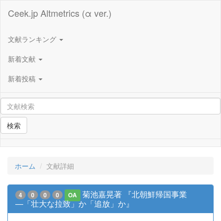
Ceek.jp Altmetrics (α ver.)
文献ランキング
新着文献
新着投稿
検索
ホーム
文献詳細
菊池嘉晃著 『北朝鮮帰国事業
4
0
0
0
OA
―「壮大な拉致」か「追放」か』