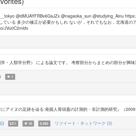
vorites)
mida__tokyo @dMUAYFRBv6GsJZx @nagaoka_sun @studying_Ain
している 多少の修正が必要かもしれ ないが，それでもなお，北海道の
JVu0C2mldv
)
剖学・人類学分野） による論文です。 考察部分からまとめの部分が興味深いです。 ht
)
1
の足跡を辿る:発掘人骨頭蓋の計測的・非計測的研究』（2009）より。 http
覧
)
リツイート・ネットワーク (3)
1
10
0.365