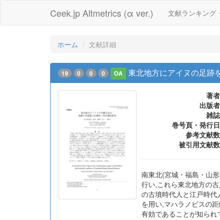
Ceek.jp Altmetrics (α ver.)
文献ランキング
ホーム
文献詳細
東北地方にアイヌの足跡を
19
0
0
0
OA
著者
出版者
雑誌
巻号頁・発行日
参考文献数
被引用文献数
南東北(宮城・福島・山
行い,これら東北地方の古
の古墳時代人と江戸時代
を用い,マハラノビスの距
有効であることが知られて