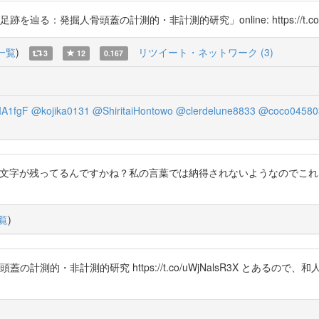
：発掘人骨頭蓋の計測的・非計測的研究」online: https://t.co/62
一覧
)
リツイート・ネットワーク (3)
3
12
0.167
IA1fgF
@kojika0131
@ShiritaiHontowo
@clerdelune8833
@coco04580
字が残ってるんですかね？私の言葉では納得されないようなのでこれをどうぞ htt
覧
)
計測的・非計測的研究 https://t.co/uWjNalsR3X とある