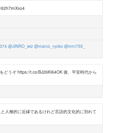
h7imXxo4
374
@JINRO_wiz
@marco_ryoko
@mrn755_
ps://t.co/BJ26KI64OK 後、平安時代から
ので、和人と人種的に近縁であるけれど言語的文化的に別れて