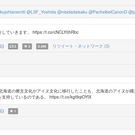
ujohtanemiti
@LSF_Yoshida
@nisidadaisaku
@PachelbelCanonD
@pa
。 https://t.co/cNCLY0hRbc
覧
)
リツイート・ネットワーク (3)
3
2
0.408
、北海道の擦文文化がアイヌ文化に移行したことも、北海道のアイヌが縄
のである。 https://t.co/kgt9qiOYlX
覧
)
1