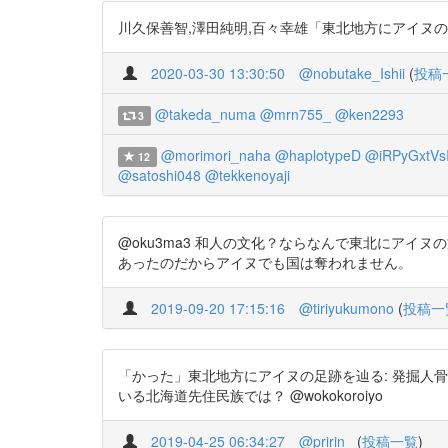
川久保善智,澤田純明,百々幸雄「東北地方にアイヌの足跡を辿る
2020-03-30 13:30:50
@nobutake_Ishii
(
投稿
@takeda_numa
@mrn755_
@ken2293
3
@morimori_naha
@haplotypeD
@iRPyGxtVs
12
@satoshi048
@tekkenoyaji
@oku3ma3 和人の文化？ならなんで東北にアイヌの文
あったのだからアイヌでも国は奪われません。
2019-09-20 17:15:16
@tiriyukumono
(
投稿一
「かった」東北地方にアイヌの足跡を辿る: 発掘人骨頭蓋の
いる北海道先住民族では？ @wokokoroiyo
2019-04-25 06:34:27
@pririn_
(
投稿一覧
)