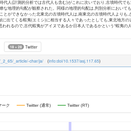
時代人(計測的分析では古代人も含む)がこれに次いでおり,古墳時代で
明瞭な地理的勾配が観察された。同様の地理的勾配は,判別分析において
ることができなかった北東北の古墳時代人は,南東北の古墳時代人よりも
献に出てくる蝦夷(エミシ)に相当する人々であったとしても,東北地方の
思われるので,古代蝦夷がアイヌであるか日本人であるかという“蝦夷の人
Twitter
18 + 28
7_2_65/_article/-char/ja/
(
info:doi/10.1537/asj.117.65
)
マーク
Twitter (通常)
Twitter (RT)