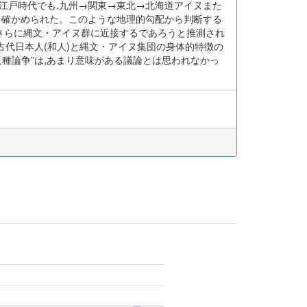
も江戸時代でも,九州→関東→東北→北海道アイヌまた
も確かめられた。このような地理的勾配から判断する
,さらに縄文・アイヌ群に近接するであろうと推測され
古代日本人(和人)と縄文・アイヌ集団の身体的特徴の
種論争”は,あまり意味がある議論とは思われなかっ