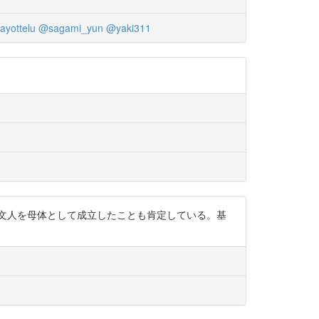
yottelu
@sagami_yun
@yaki311
文人を母体として成立したことも肯定している。基