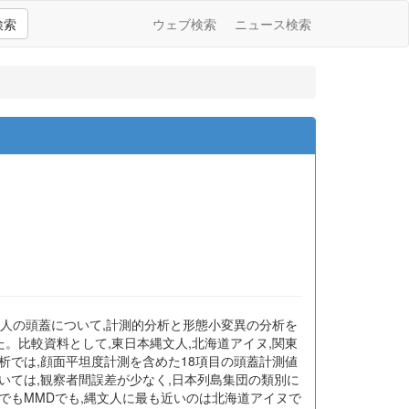
検索
ウェブ検索
ニュース検索
代人の頭蓋について,計測的分析と形態小変異の分析を
。比較資料として,東日本縄文人,北海道アイヌ,関東
析では,顔面平坦度計測を含めた18項目の頭蓋計測値
いては,観察者間誤差が少なく,日本列島集団の類別に
2でもMMDでも,縄文人に最も近いのは北海道アイヌで