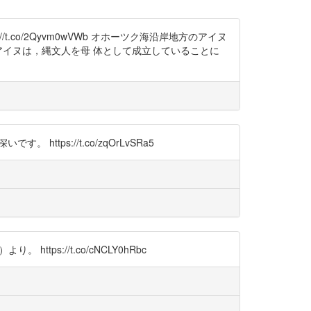
u https://t.co/2Qyvm0wVWb オホーツク海沿岸地方のアイヌ
アイヌは，縄文人を母 体として成立していることに
tps://t.co/zqOrLvSRa5
s://t.co/cNCLY0hRbc