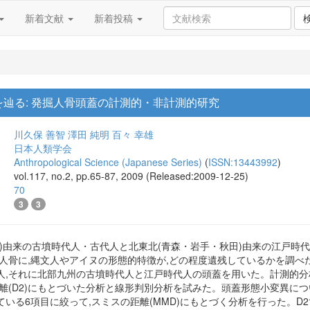
新着文献
新着投稿
辿る: 発掘人骨頭蓋の計測的・非計測的研究
川久保 善智
澤田 純明
百々 幸雄
日本人類学会
Anthropological Science (Japanese Series)
(
ISSN:13443992
)
vol.117, no.2, pp.65-87, 2009 (Released:2009-12-25)
70
3
3
形)由来の古墳時代人・古代人と北東北(青森・岩手・秋田)由来の江戸時
人骨に,縄文人やアイヌの形態的特徴が,どの程度遺残しているかを調べた
人,それに北部九州の古墳時代人と江戸時代人の頭蓋を用いた。計測的分
離(D2)にもとづいた分析と線形判別分析を試みた。頭蓋形態小変異につ
いる6項目に絞って,スミスの距離(MMD)にもとづく分析を行った。D