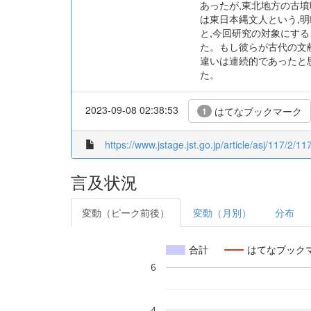
あったが,東北地方の古墳
は東日本縄文人という,
と,今回研究の対象にす
た。もし彼らが古代の文
違いは連続的であったと
た。
2023-09-08 02:38:53
はてなブックマーク
1
https://www.jstage.jst.go.jp/article/asj/117/2/11
言及状況
変動（ピーク前後）
変動（月別）
分布
合計
はてなブック
6
4