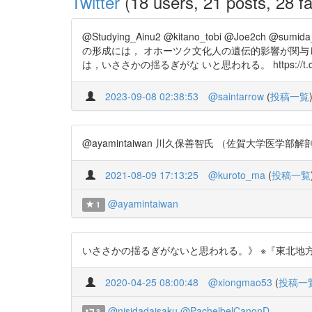
Twitter
(18 users, 21 posts, 28 fa
@Studying_Ainu2 @kitano_tobi @Joe2ch @su
の形成には， オホーツク文化人の遺伝的影響が関与
は，いささかの揺るぎがな いと思われる。 https://t.co/
2023-09-08 02:38:53
@saintarrow
(
投稿一覧
@ayamintaiwan 川久保善智氏 （佐賀大学医学部解
2021-08-09 17:13:25
@kuroto_ma
(
投稿一覧
@ayamintaiwan
1
いささかの揺るぎがないと思われる。》 ※『東北地方にアイヌ
2020-04-25 08:00:48
@xiongmao53
(
投稿一
@nisidadaisaku
@PachelbelCanonD
3