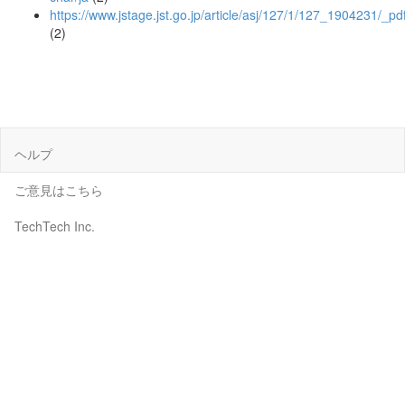
https://www.jstage.jst.go.jp/article/asj/127/1/127_1904231/_pd
(2)
ヘルプ
ご意見はこちら
TechTech Inc.