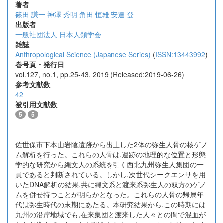
著者
篠田 謙一
神澤 秀明
角田 恒雄
安達 登
出版者
一般社団法人 日本人類学会
雑誌
Anthropological Science (Japanese Series)
(
ISSN:13443992
)
巻号頁・発行日
vol.127, no.1, pp.25-43, 2019 (Released:2019-06-26)
参考文献数
42
被引用文献数
5
5
佐世保市下本山岩陰遺跡から出土した2体の弥生人骨の核ゲノ
ム解析を行った。これらの人骨は,遺跡の地理的な位置と形態
学的な研究から縄文人の系統を引く西北九州弥生人集団の一
員であると判断されている。しかし,次世代シークエンサを用
いたDNA解析の結果,共に縄文系と渡来系弥生人の双方のゲノ
ムを併せ持つことが明らかとなった。これらの人骨の帰属年
代は弥生時代の末期にあたる。本研究結果から,この時期には
九州の沿岸地域でも,在来集団と渡来した人々との間で混血が