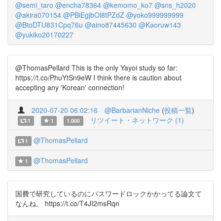
@semi_taro
@encha78364
@kemomo_ko7
@sns_h2020
@akira070154
@PBiEgjbOl8tPZdZ
@yoko999999999
@BtoDTU831Cpq76u
@aino87445630
@Kaoruw143
@yukiko20170227
@ThomasPellard This is the only Yayoi study so far:
https://t.co/PhuYtSn9eW I think there is caution about
accepting any 'Korean' connection!
2020-07-20 06:02:16
@BarbarianNiche
(
投稿一覧
)
リツイート・ネットワーク (1)
1
1
1.000
@ThomasPellard
1
@ThomasPellard
1
国費で研究しているのにパスワードロックかかってる論文て
なんね。 https://t.co/T4JI2msRqn