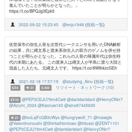
進んでいたことが明らかとなった。」
https://t.co/BPQJg3Epk5
2022-09-22 15:23:45
@enju1948
(
投稿一覧
)
佐世保市の弥生人骨を次世代シークエンサを用いたDNA解析
の結果，共に縄文系と渡来系弥生人の双方のゲノムを併せ持
つことが明らかとなった。これらの人骨の帰属年代は弥生時
代の末期にあたる。 この渡来人は縄文人が半島に渡り大陸と
混血した人たち。元縄文人です。 https://t.co/8W8l4zcGEh
2021-02-18 17:57:19
@studying_Ainu
(
投稿一覧
)
リツイート・ネットワーク (10)
6
21
0.345
@PEP3CEJU79m4Cw9
@dariidariidarii
@HenryONrr7
10
@Azumi_2024
@Kaoruw143
@aino87445630
@txxLsjFcQB3cWys
@hungrywolf_71
@mawgle
21
@Valentinoroushi
@ShiritaiHontowo
@hitoasi
@ZENT1101
@PEP3CEJU79m4Cw9
@dariidariidarii
@HenryONrr7