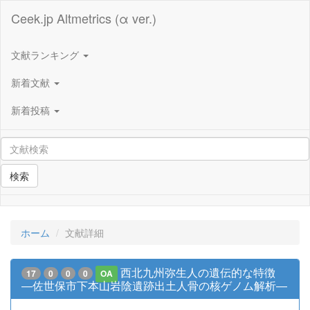
Ceek.jp Altmetrics (α ver.)
文献ランキング
新着文献
新着投稿
検索
ホーム
文献詳細
西北九州弥生人の遺伝的な特徴
17
0
0
0
OA
―佐世保市下本山岩陰遺跡出土人骨の核ゲノム解析―