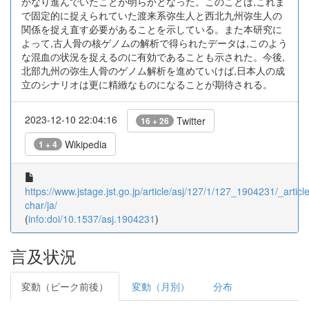
かなり進んでいたことが明らかとなった。このことは,これま
で固定的に捉えられていた渡来系弥生人と西北九州弥生人の
関係を捉え直す必要があることを示している。また本研究に
よって,古人骨の核ゲノムの解析で得られたデータは,このよう
な混血の状況を捉えるのに有効であることも示された。今後,
北部九州の弥生人骨のゲノム解析を進めていけば,日本人の成
立のシナリオは更に精緻なものになることが期待される。
2023-12-10 22:04:16
Twitter
16 + 26
Wikipedia
1 + 4
https://www.jstage.jst.go.jp/article/asj/127/1/127_1904231/_article
char/ja/
(
info:doi/10.1537/asj.1904231
)
言及状況
変動（ピーク前後）
変動（月別）
分布