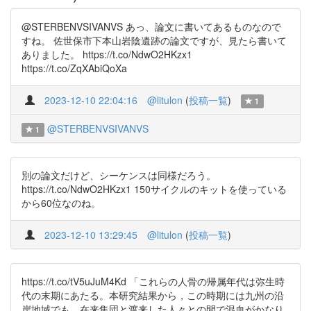
@STERBENVSIVANVS あっ、論文に書いてあるものなので
すね。 佐世保市下本山岩陰遺跡の論文ですが、見たら書いて
ありました。 https://t.co/NdwO2HKzx1
https://t.co/ZqXAbiQoXa
2023-12-10 22:04:16
@litulon
(
投稿一覧
)
1
@STERBENVSIVANVS
1
別の論文だけど、シーケンスは同様だろう。
https://t.co/NdwO2HKzx1 150サイクルのキットを使っている
から60位なのね。
2023-12-10 13:29:45
@litulon
(
投稿一覧
)
https://t.co/tV5uJuM4Kd 「これらの人骨の帰属年代は弥生時
代の末期にあたる。本研究結果から，この時期には九州の沿
岸地域でも，在来集団と渡来した人々との間で混血がかなり