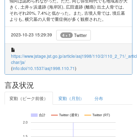
傾向は認められなかった。ただ, 同じ弥生時代でも地域差が大
きく, 土井ヶ浜遺跡 (海岸区), 広田遺跡 (離島) 出土人骨では,
それぞれ20%, 7.4%と低かった。また, 古墳人骨では, 墳丘墓
よりも, 横穴墓の人骨で重症例が多く観察された。
2023-10-23 15:29:39
Twitter
4 + 1
https://www.jstage.jst.go.jp/article/asj1998/110/2/110_2_71/_articl
char/ja/
(
info:doi/10.1537/asj1998.110.71
)
言及状況
変動（ピーク前後）
変動（月別）
分布
合計
Twitter (通常)
Twitter (RT)
2.0
1.5