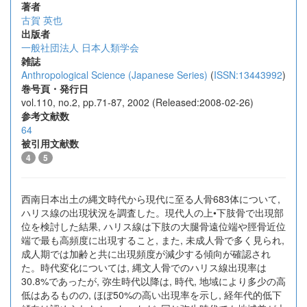
著者
古賀 英也
出版者
一般社団法人 日本人類学会
雑誌
Anthropological Science (Japanese Series)
(
ISSN:13443992
)
巻号頁・発行日
vol.110, no.2, pp.71-87, 2002 (Released:2008-02-26)
参考文献数
64
被引用文献数
4
5
西南日本出土の縄文時代から現代に至る人骨683体について,
ハリス線の出現状況を調査した。現代人の上•下肢骨で出現部
位を検討した結果, ハリス線は下肢の大腿骨遠位端や脛骨近位
端で最も高頻度に出現すること, また, 未成人骨で多く見られ,
成人期では加齢と共に出現頻度が減少する傾向が確認され
た。時代変化については, 縄文人骨でのハリス線出現率は
30.8%であったが, 弥生時代以降は, 時代, 地域により多少の高
低はあるものの, ほぼ50%の高い出現率を示し, 経年代的低下