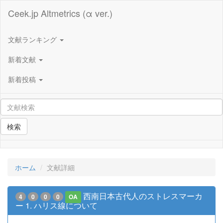
Ceek.jp Altmetrics (α ver.)
文献ランキング
新着文献
新着投稿
検索
ホーム
文献詳細
西南日本古代人のストレスマーカ
4
0
0
0
OA
ー 1. ハリス線について