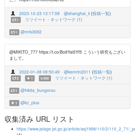
2023-10-23 13:17:58
@shanghai_ii
(
投稿一覧
)
リツイート・ネットワーク (1)
1
@mrk3692
1
@MIKITO_777 https://t.co/Bo8Yai5Yf5 こういう研究もござい
まして。
2022-01-08 08:50:49
@kemrin2011
(
投稿一覧
)
リツイート・ネットワーク (1)
2
1
0.000
@hikita_bungorou
1
@kz_plus
1
収集済み URL リスト
https://www.jstage.jst.go.jp/article/asj1998/110/2/110_2_71/_p
(4)