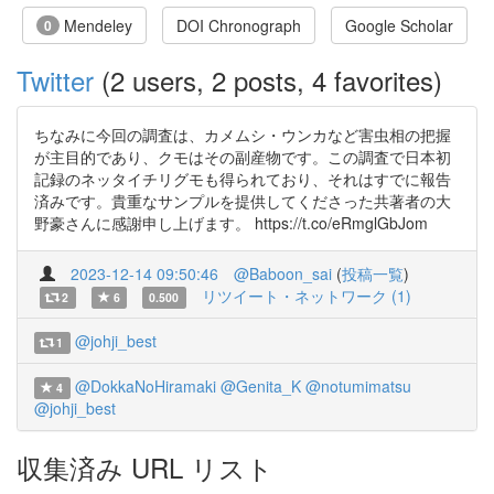
Mendeley
DOI Chronograph
Google Scholar
0
Twitter
(2 users, 2 posts, 4 favorites)
ちなみに今回の調査は、カメムシ・ウンカなど害虫相の把握
が主目的であり、クモはその副産物です。この調査で日本初
記録のネッタイチリグモも得られており、それはすでに報告
済みです。貴重なサンプルを提供してくださった共著者の大
野豪さんに感謝申し上げます。 https://t.co/eRmglGbJom
2023-12-14 09:50:46
@Baboon_sai
(
投稿一覧
)
リツイート・ネットワーク (1)
2
6
0.500
@johji_best
1
@DokkaNoHiramaki
@Genita_K
@notumimatsu
4
@johji_best
収集済み URL リスト