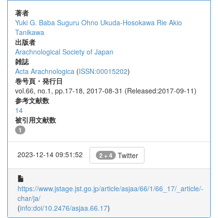
著者
Yuki G. Baba
Suguru Ohno
Ukuda-Hosokawa Rie
Akio
Tanikawa
出版者
Arachnological Society of Japan
雑誌
Acta Arachnologica
(
ISSN:00015202
)
巻号頁・発行日
vol.66, no.1, pp.17-18, 2017-08-31 (Released:2017-09-11)
参考文献数
14
被引用文献数
1
2023-12-14 09:51:52
Twitter
2 + 4
https://www.jstage.jst.go.jp/article/asjaa/66/1/66_17/_article/-
char/ja/
(
info:doi/10.2476/asjaa.66.17
)