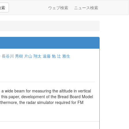
検索
ウェブ検索
ニュース検索
一
長谷川 秀樹
片山 翔太
遠藤 勉
辻 雅生
a wide beam for measuring the altitude in vertical
. In this paper, development of the Bread Board Model
rthermore, the radar simulator required for FM