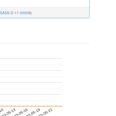
j.JSASS-D-17-00008
)
-10
023-05-13
2023-05-16
2023-05-19
2023-05-22