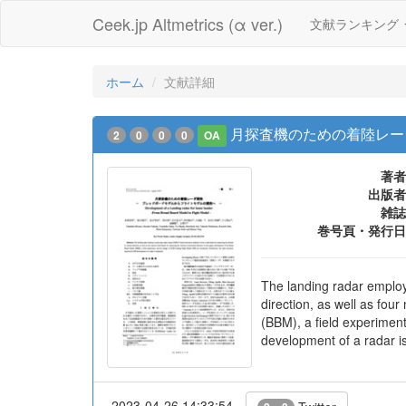
Ceek.jp Altmetrics (α ver.)
文献ランキング
ホーム
文献詳細
月探査機のための着陸レー
2
0
0
0
OA
著者
出版者
雑誌
巻号頁・発行日
The landing radar employ
direction, as well as fou
(BBM), a field experimen
development of a radar i
2023-04-26 14:33:54