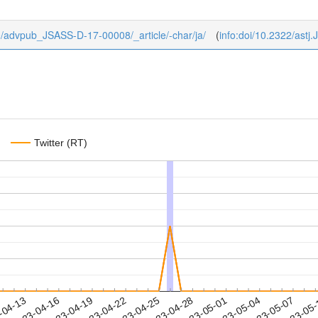
b/0/advpub_JSASS-D-17-00008/_article/-char/ja/
(
info:doi/10.2322/ast
Twitter (RT)
2023-05-04
2023-05-07
2023-05
-04-13
2
2023-04-16
2023-04-19
2023-04-22
2023-04-25
2023-04-28
2023-05-01