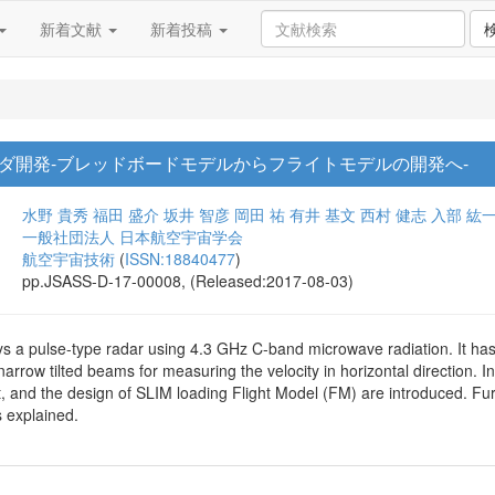
新着文献
新着投稿
ダ開発-ブレッドボードモデルからフライトモデルの開発へ-
水野 貴秀
福田 盛介
坂井 智彦
岡田 祐
有井 基文
西村 健志
入部 紘
一般社団法人 日本航空宇宙学会
航空宇宙技術
(
ISSN:18840477
)
pp.JSASS-D-17-00008, (Released:2017-08-03)
s a pulse-type radar using 4.3 GHz C-band microwave radiation. It has 
r narrow tilted beams for measuring the velocity in horizontal direction
t, and the design of SLIM loading Flight Model (FM) are introduced. Fu
s explained.