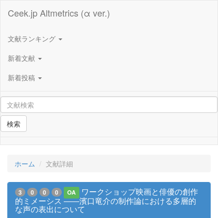
Ceek.jp Altmetrics (α ver.)
文献ランキング
新着文献
新着投稿
検索
ホーム
文献詳細
ワークショップ映画と俳優の創作
3
0
0
0
OA
的ミメーシス ――濱口竜介の制作論における多層的
な声の表出について