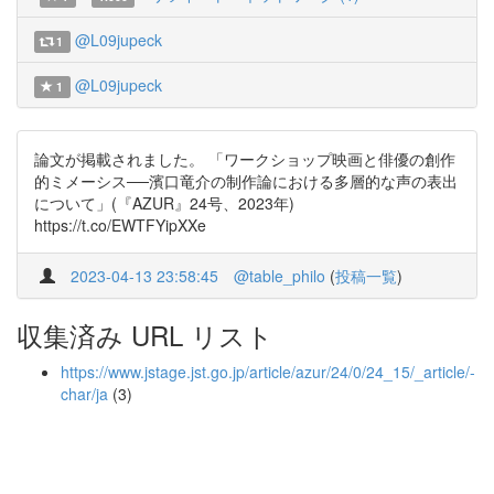
@L09jupeck
1
@L09jupeck
1
論文が掲載されました。 「ワークショップ映画と俳優の創作
的ミメーシス──濱口竜介の制作論における多層的な声の表出
について」(『AZUR』24号、2023年)
https://t.co/EWTFYipXXe
2023-04-13 23:58:45
@table_philo
(
投稿一覧
)
収集済み URL リスト
https://www.jstage.jst.go.jp/article/azur/24/0/24_15/_article/-
char/ja
(3)