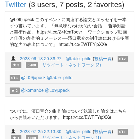
Twitter
(3 users, 7 posts, 2 favorites)
@L09jupeck このイベントに関連する論文とエッセイを一本
ずつ書いています。 「無意味なわけがない会話──哲学対話
と芸術作品」 https://t.co/Z4KcnToevr 「ワークショップ映画
と俳優の創作的ミメーシス──濱口竜介の制作論における多層
的な声の表出について」 https://t.co/EWTFYipXXe
2023-09-13 20:36:27
@table_philo
(
投稿一覧
)
2
リツイート・ネットワーク (3)
3
0.408
@L09jupeck
@table_philo
3
@komanbe
@L09jupeck
2
ついでに、濱口竜介の制作論について執筆した論文はこちら
からお読みいただけます。 https://t.co/EWTFYipXXe
2023-07-25 22:13:30
@table_philo
(
投稿一覧
)
1
リツイート・ネットワーク (1)
1
1.000